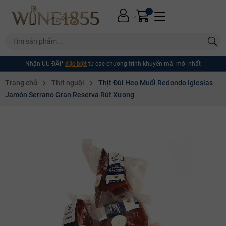
Nhận ƯU ĐÃI*
đặc biệt
từ các chương trình khuyến mãi mới nhất
Trang chủ
Thịt nguội
Thịt Đùi Heo Muối Redondo Iglesias
Jamón Serrano Gran Reserva Rút Xương