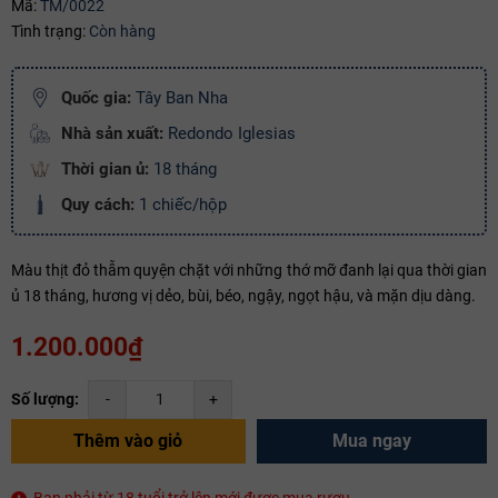
Mã:
TM/0022
Tình trạng:
Còn hàng
Mã giảm giá:
Ngày hết hạn:
Quốc gia:
Tây Ban Nha
Điều kiện:
Nhà sản xuất:
Redondo Iglesias
Thời gian ủ:
18 tháng
Copy mã và nhập mã ở trang
THANH TOÁN
bạn nhé!
Quy cách:
1 chiếc/hộp
Màu thịt đỏ thẫm quyện chặt với những thớ mỡ đanh lại qua thời gian
ủ 18 tháng, hương vị dẻo, bùi, béo, ngậy, ngọt hậu, và mặn dịu dàng.
1.200.000₫
Số lượng:
-
+
Thêm vào giỏ
Mua ngay
Bạn phải từ 18 tuổi trở lên mới được mua rượu