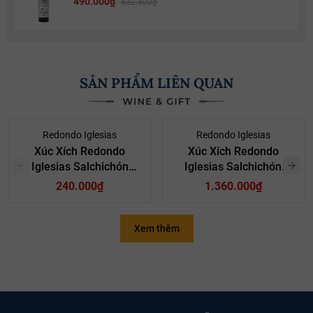
490.000₫
632.500₫
SẢN PHẨM LIÊN QUAN
Redondo Iglesias
Redondo Iglesias
Xúc Xích Redondo
Xúc Xích Redondo
Iglesias Salchichón
Iglesias Salchichón
Ibérico Bellota Thái Lát
Ibérico Bellota Size Dài
240.000₫
1.360.000₫
100G
Xem thêm