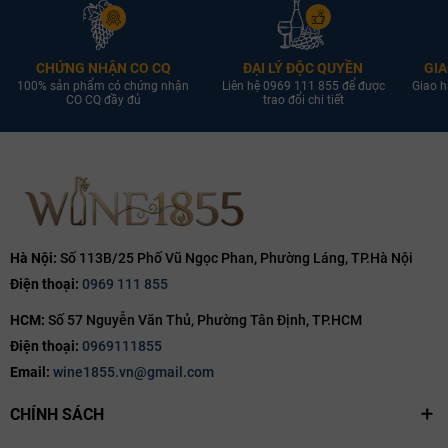
CHỨNG NHẬN CO CQ
ĐẠI LÝ ĐỘC QUYỀN
GIA
100% sản phẩm có chứng nhận
Liên hệ 0969 111 855 để được
Giao h
CO CQ đầy đủ
trao đổi chi tiết
Hà Nội:
Số 113B/25 Phố Vũ Ngọc Phan, Phường Láng, TP.Hà Nội
Điện thoại:
0969 111 855
HCM:
Số 57 Nguyễn Văn Thủ, Phường Tân Định, TP.HCM
Điện thoại:
0969111855
Email:
wine1855.vn@gmail.com
CHÍNH SÁCH