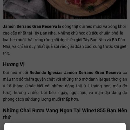
Jamón Serrano Gran Reserva
là dòng thịt đùi heo muối và xông khói
cao cấp nhất tại Tây Ban Nha. Những chú heo đủ tiêu chuẩn phải là
loại heo nuôi thả trong rừng sồi dọc biên giới Tây Ban Nha và Bồ Đào
Nha, và chỉ ăn duy nhất quả sồi vào giai đoạn cuối cùng trước khi giết
thịt.
Hương Vị
Đùi heo muối
Redondo Iglesias Jamón Serrano Gran Reserva
có
màu thịt đỏ thẫm quyện chặt với những thớ mỡ đanh lại qua thời gian
ủ 18 tháng (khác biệt với những dòng thịt ủ ít tháng hơn, màu đỏ
tươi), hương vị dẻo, bùi, béo, ngậy, ngọt hậu, và mặn dịu dàng do
phong cách sử dụng lượng muối thấp hơn.
Những Chai Rượu Vang Ngon Tại Wine1855 Bạn Nên
thử
Rượu Vang Ý 60 Sessantanni Limited Edition - San Marzano