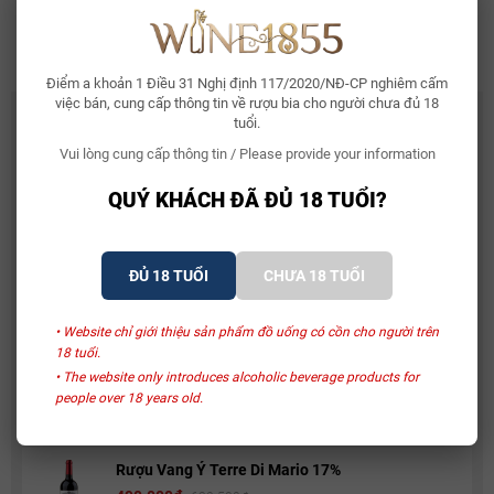
Rượu vang Pháp Marcel Deiss Schoenenbourg 2015
Rượu Vang Ý Oddero Barolo
Điểm a khoản 1 Điều 31 Nghị định 117/2020/NĐ-CP nghiêm cấm
việc bán, cung cấp thông tin về rượu bia cho người chưa đủ 18
CÓ THỂ BẠN THÍCH
tuổi.
Vui lòng cung cấp thông tin / Please provide your information
Whisky Glenallachie 13 Year Of The Horse 2026
2.150.000₫
QUÝ KHÁCH ĐÃ ĐỦ 18 TUỔI?
Bia Bỉ Trappistes Rochefort 10
ĐỦ 18 TUỔI
CHƯA 18 TUỔI
150.000₫
• Website chỉ giới thiệu sản phẩm đồ uống có cồn cho người trên
18 tuổi.
Rượu Vang Sủi Gemma Di Luna Moscato Vino
• The website only introduces alcoholic beverage products for
Spumante
people over 18 years old.
480.000₫
581.000₫
Rượu Vang Ý Terre Di Mario 17%