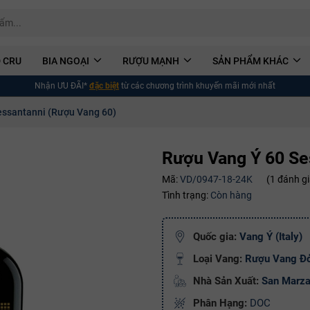
 CRU
BIA NGOẠI
RƯỢU MẠNH
SẢN PHẨM KHÁC
Nhận ƯU ĐÃI*
đặc biệt
từ các chương trình khuyến mãi mới nhất
essantanni (Rượu Vang 60)
Rượu Vang Ý 60 Se
Mã:
VD/0947-18-24K
(1 đánh gi
Tình trạng:
Còn hàng
Quốc gia:
Vang Ý (Italy)
Loại Vang:
Rượu Vang Đ
Nhà Sản Xuất:
San Marz
Phân Hạng:
DOC