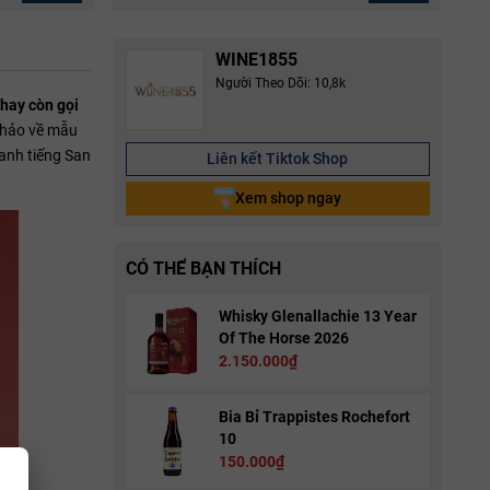
WINE1855
Người Theo Dõi: 10,8k
 hay còn gọi
n hảo về mẫu
anh tiếng San
Liên kết Tiktok Shop
Xem shop ngay
CÓ THỂ BẠN THÍCH
Whisky Glenallachie 13 Year
Of The Horse 2026
2.150.000₫
Bia Bỉ Trappistes Rochefort
10
150.000₫