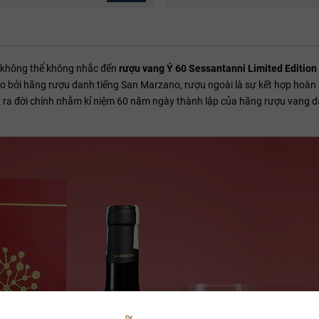
Ý không thể không nhắc đến
rượu vang Ý 60 Sessantanni Limited Edition
vo bởi hãng rượu danh tiếng San Marzano, rượu ngoài là sự kết hợp hoà
y ra đời chính nhằm kỉ niệm 60 năm ngày thành lập của hãng rượu vang d