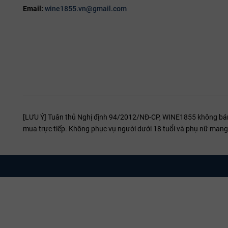
Email:
wine1855.vn@gmail.com
[LƯU Ý] Tuân thủ Nghị định 94/2012/NĐ-CP, WINE1855 không bán r
mua trực tiếp. Không phục vụ người dưới 18 tuổi và phụ nữ mang 
Quy trình sản xuất Rượu Vang 60 Sessantanni