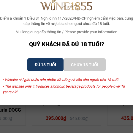
Điểm a khoản 1 Điều 31 Nghị định 117/2020/NĐ-CP nghiêm cấm việc bán, cung
cấp thông tin về rượu bia cho người chưa đủ 18 tuổi.
Vui lòng cung cấp thông tin / Please provide your information
Xem thêm
QUÝ KHÁCH ĐÃ ĐỦ 18 TUỔI?
ĐỦ 18 TUỔI
CHƯA 18 TUỔI
SẢN PHẨM LIÊN QUAN
• Website chỉ giới thiệu sản phẩm đồ uống có cồn cho người trên 18 tuổi.
• The website only introduces alcoholic beverage products for people over 18
years old.
- 19%
- 28%
no
San Marzano
S
1 Filari
Rượu Vang Ý Naca Primitivo
Rượu Va
ted Edition
duria DOCG
395.000₫
435.
9.000₫
545.000₫
và mùi vị. Chưa cần thưởng thức, ngay từ khi mở nắp chai bạn đã bị chi
gây ấn tượng và tác động mạnh đến khứu giác như lời mời gọi khiến bạ