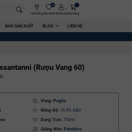
0
Hệ thống
Yêu thích
Tài khoản
Giỏ hàng
NHÀ SẢN XUẤT
BLOG
LIÊN HỆ
ssantanni (Rượu Vang 60)
á)
Vùng:
Puglia
ỏ
Nồng Độ:
15.5% ABV
ano
Dung Tích:
750ml
Giống Nho:
Primitivo