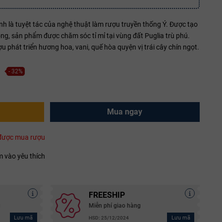
nh là tuyệt tác của nghệ thuật làm rượu truyền thống Ý. Được tạo
ng, sản phẩm được chăm sóc tỉ mỉ tại vùng đất Puglia trù phú.
u phát triển hương hoa, vani, quế hòa quyện vị trái cây chín ngọt.
- 32%
Mua ngay
i được mua rượu
 vào yêu thích
FREESHIP
g
Miễn phí giao hàng
Lưu mã
Lưu mã
HSD: 25/12/2024