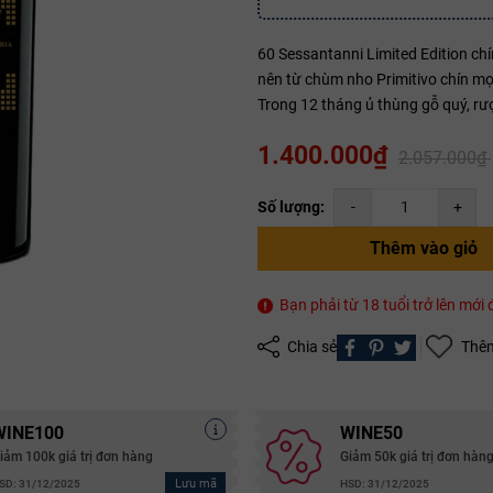
60 Sessantanni Limited Edition chí
Mã giảm giá:
nên từ chùm nho Primitivo chín mọ
Trong 12 tháng ủ thùng gỗ quý, rượ
Ngày hết hạn:
1.400.000₫
2.057.000₫
Điều kiện:
Số lượng:
-
+
Copy mã và nhập mã ở trang
THANH TOÁN
bạn nhé!
Thêm vào giỏ
Bạn phải từ 18 tuổi trở lên mớ
Chia sẻ
Thêm
WINE100
WINE50
iảm 100k giá trị đơn hàng
Giảm 50k giá trị đơn hàn
Lưu mã
SD: 31/12/2025
HSD: 31/12/2025