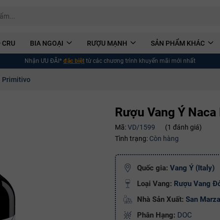
 CRU
BIA NGOẠI
RƯỢU MẠNH
SẢN PHẨM KHÁC
Nhận ƯU ĐÃI*
đặc biệt
từ các chương trình khuyến mãi mới nhất
 Primitivo
Rượu Vang Ý Naca 
Mã:
VD/1599
(1 đánh giá)
Tình trạng:
Còn hàng
Quốc gia:
Vang Ý (Italy)
Loại Vang:
Rượu Vang Đ
Nhà Sản Xuất:
San Marz
Phân Hạng:
DOC