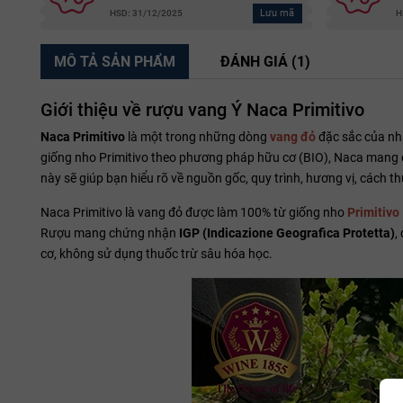
Lưu mã
HSD: 31/12/2025
H
MÔ TẢ SẢN PHẨM
ĐÁNH GIÁ (1)
Giới thiệu về rượu vang Ý Naca Primitivo
Naca Primitivo
là một trong những dòng
vang đỏ
đặc sắc của nh
giống nho Primitivo theo phương pháp hữu cơ (BIO), Naca mang đến
này sẽ giúp bạn hiểu rõ về nguồn gốc, quy trình, hương vị, cách 
Naca Primitivo là vang đỏ được làm 100% từ giống nho
Primitivo
Rượu mang chứng nhận
IGP (Indicazione Geografica Protetta)
,
cơ, không sử dụng thuốc trừ sâu hóa học.