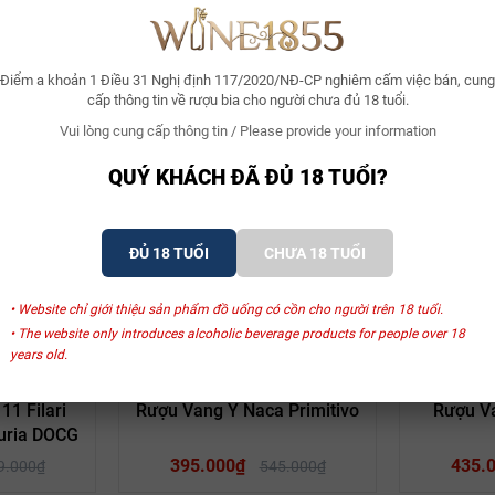
Điểm a khoản 1 Điều 31 Nghị định 117/2020/NĐ-CP nghiêm cấm việc bán, cung
cấp thông tin về rượu bia cho người chưa đủ 18 tuổi.
Vui lòng cung cấp thông tin / Please provide your information
Xem thêm
QUÝ KHÁCH ĐÃ ĐỦ 18 TUỔI?
ĐỦ 18 TUỔI
CHƯA 18 TUỔI
SẢN PHẨM LIÊN QUAN
• Website chỉ giới thiệu sản phẩm đồ uống có cồn cho người trên 18 tuổi.
• The website only introduces alcoholic beverage products for people over 18
years old.
- 19%
- 28%
no
San Marzano
S
1 Filari
Rượu Vang Ý Naca Primitivo
Rượu Va
duria DOCG
395.000₫
435.
9.000₫
545.000₫