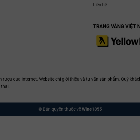
 dài với dư âm trái cây khô và gia vị ấm.
Liên hệ
g vẫn giữ nét phức hợp của vang Ý cao cấp.
TRANG VÀNG VIỆT 
ượu qua Internet. Website chỉ giới thiệu và tư vấn sản phẩm. Quý khách
thai.
© Bản quyền thuộc về
Wine1855