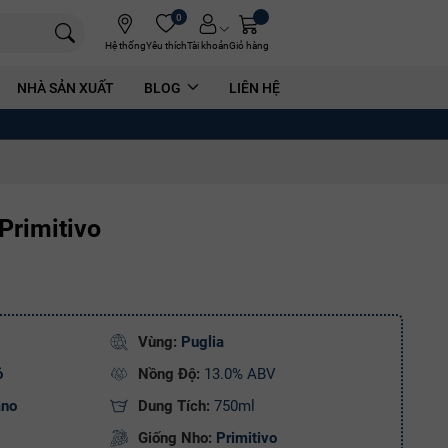
0
Hệ thống
Yêu thích
Tài khoản
Giỏ hàng
NHÀ SẢN XUẤT
BLOG
LIÊN HỆ
Primitivo
Vùng:
Puglia
ỏ
Nồng Độ:
13.0% ABV
ano
Dung Tích:
750ml
Giống Nho:
Primitivo