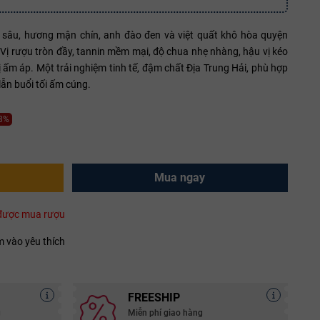
 sâu, hương mận chín, anh đào đen và việt quất khô hòa quyện
. Vị rượu tròn đầy, tannin mềm mại, độ chua nhẹ nhàng, hậu vị kéo
vị ấm áp. Một trải nghiệm tinh tế, đậm chất Địa Trung Hải, phù hợp
lẫn buổi tối ấm cúng.
28%
Mua ngay
i được mua rượu
 vào yêu thích
FREESHIP
g
Miễn phí giao hàng