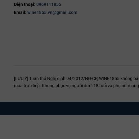
Vị giác
: Cấu trúc cân đối, tannin mềm, độ chua nhẹ, hậu vị kéo
Điện thoại:
0969111855
Trải nghiệm tổng thể
: Vừa đậm đà vừa tinh tế, dễ uống nhưn
Email:
wine1855.vn@gmail.com
[LƯU Ý] Tuân thủ Nghị định 94/2012/NĐ-CP, WINE1855 không bán r
mua trực tiếp. Không phục vụ người dưới 18 tuổi và phụ nữ mang 