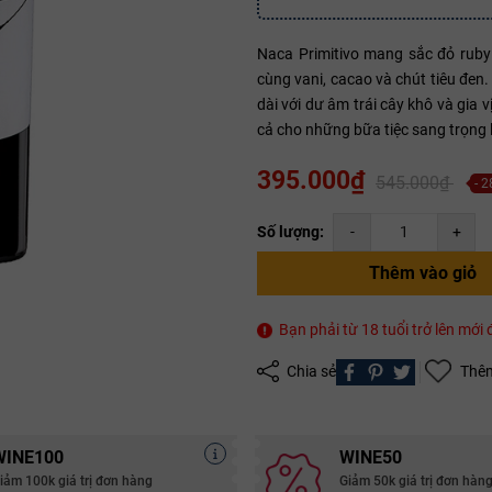
Naca Primitivo mang sắc đỏ ruby
Mã giảm giá:
cùng vani, cacao và chút tiêu đen
dài với dư âm trái cây khô và gia 
Ngày hết hạn:
cả cho những bữa tiệc sang trọng 
Điều kiện:
395.000₫
545.000₫
- 
Copy mã và nhập mã ở trang
THANH TOÁN
bạn nhé!
Số lượng:
-
+
Thêm vào giỏ
Bạn phải từ 18 tuổi trở lên mớ
Chia sẻ
Thêm
WINE100
WINE50
iảm 100k giá trị đơn hàng
Giảm 50k giá trị đơn hàn