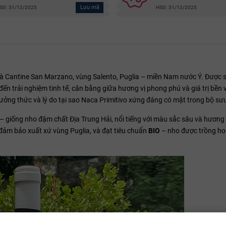
Lưu mã
SD: 31/12/2025
HSD: 31/12/2025
à Cantine San Marzano, vùng Salento, Puglia – miền Nam nước Ý. Được s
 trải nghiệm tinh tế, cân bằng giữa hương vị phong phú và giá trị bền v
thưởng thức và lý do tại sao Naca Primitivo xứng đáng có mặt trong bộ sư
– giống nho đậm chất Địa Trung Hải, nổi tiếng với màu sắc sâu và hương
 đảm bảo xuất xứ vùng Puglia, và đạt tiêu chuẩn
BIO
– nho được trồng ho