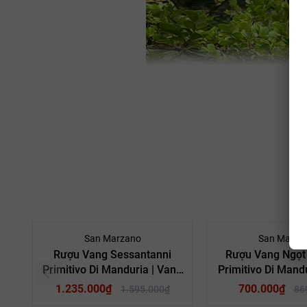
- 23%
San Marzano
San Marza
Rượu Vang Sessantanni
Rượu Vang Ngọt 1
Primitivo Di Manduria | Vang
Primitivo Di Man
60 Primitivo
1.235.000₫
700.000₫
1.595.000₫
86