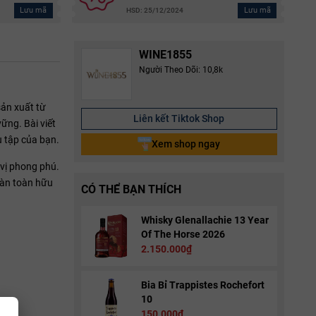
Lưu mã
Lưu mã
HSD: 25/12/2024
WINE1855
Người Theo Dõi: 10,8k
ản xuất từ
Liên kết Tiktok Shop
ững. Bài viết
u tập của bạn.
Xem shop ngay
 vị phong phú.
àn toàn hữu
CÓ THỂ BẠN THÍCH
Whisky Glenallachie 13 Year
Of The Horse 2026
2.150.000₫
Bia Bỉ Trappistes Rochefort
10
150.000₫