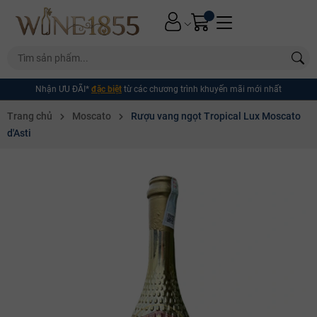
Nhận ƯU ĐÃI*
đặc biệt
từ các chương trình khuyến mãi mới nhất
Trang chủ
Moscato
Rượu vang ngọt Tropical Lux Moscato
d'Asti