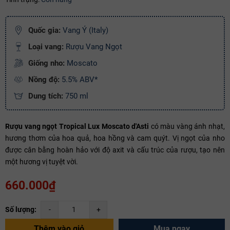
Ngày hết hạn:
Điều kiện:
Quốc gia:
Vang Ý (Italy)
Loại vang:
Rượu Vang Ngọt
Copy mã và nhập mã ở trang
THANH TOÁN
bạn nhé!
Giống nho:
Moscato
Nồng độ:
5.5% ABV*
Dung tích:
750 ml
Rượu vang ngọt Tropical Lux Moscato d'Asti
có màu vàng ánh nhạt,
hương thơm của hoa quả, hoa hồng và cam quýt. Vị ngọt của nho
được cân bằng hoàn hảo với độ axit và cấu trúc của rượu, tạo nên
một hương vị tuyệt vời.
660.000₫
Số lượng:
-
+
Thêm vào giỏ
Mua ngay