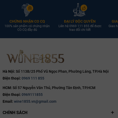
CHỨNG NHẬN CO CQ
ĐẠI LÝ ĐỘC QUYỀN
GIA
100% sản phẩm có chứng nhận
Liên hệ 0969 111 855 để được
Giao h
CO CQ đầy đủ
trao đổi chi tiết
Hà Nội:
Số 113B/25 Phố Vũ Ngọc Phan, Phường Láng, TP.Hà Nội
Điện thoại:
0969 111 855
HCM:
Số 57 Nguyễn Văn Thủ, Phường Tân Định, TP.HCM
Điện thoại:
0969111855
Email:
wine1855.vn@gmail.com
CHÍNH SÁCH