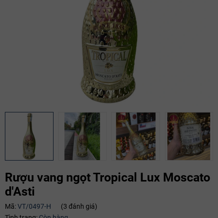
Rượu vang ngọt Tropical Lux Moscato
d'Asti
Mã giảm giá:
Mã:
VT/0497-H
(3 đánh giá)
Tình trạng:
Còn hàng