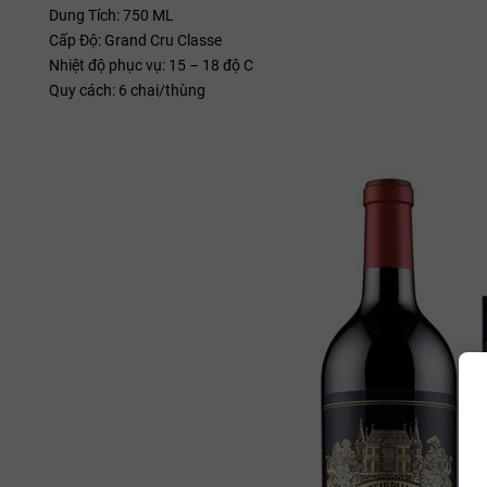
Dung Tích: 750 ML
Cấp Độ: Grand Cru Classe
Nhiệt độ phục vụ: 15 – 18 độ C
Quy cách: 6 chai/thùng