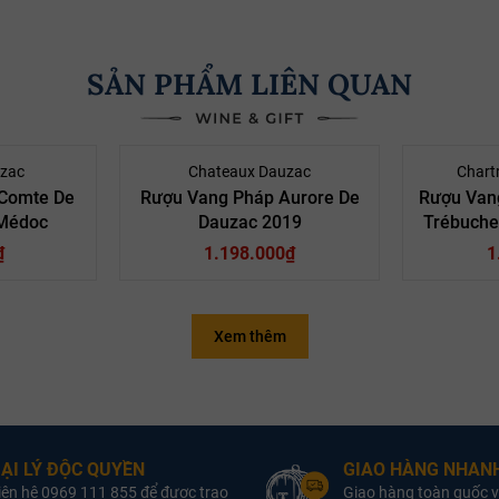
SẢN PHẨM LIÊN QUAN
zac
Chateaux Dauzac
Chart
Comte De
Rượu Vang Pháp Aurore De
Rượu Vang
Médoc
Dauzac 2019
Trébuche
₫
1.198.000₫
1
Xem thêm
Quốc Gia:
Rượu Vang Pháp
Quốc Gia:
Rượu V
oại Vang:
Rượu Vang Đỏ
Loại Vang:
Rượu 
Sản Xuất:
Château
Nhà Sản Xuất:
Chartr
Dauzac
Dauzac
ẠI LÝ ĐỘC QUYỀN
GIAO HÀNG NHANH
iên hệ 0969 111 855 để được trao
Giao hàng toàn quốc v
Giống
Cabernet
Giống Nho:
Pi