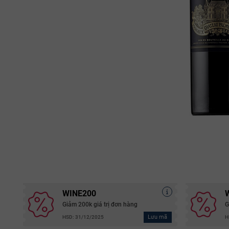
WINE200
Giảm 200k giá trị đơn hàng
G
Lưu mã
HSD: 31/12/2025
H