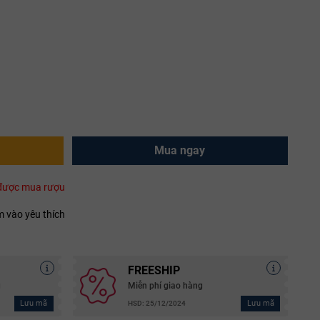
Mua ngay
i được mua rượu
 vào yêu thích
FREESHIP
g
Miễn phí giao hàng
Lưu mã
Lưu mã
HSD: 25/12/2024