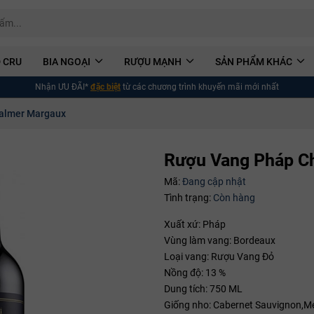
 CRU
BIA NGOẠI
RƯỢU MẠNH
SẢN PHẨM KHÁC
Nhận ƯU ĐÃI*
đặc biệt
từ các chương trình khuyến mãi mới nhất
almer Margaux
Rượu Vang Pháp C
Mã:
Đang cập nhật
Tình trạng:
Còn hàng
Xuất xứ: Pháp
Vùng làm vang: Bordeaux
Loại vang: Rượu Vang Đỏ
Nồng độ: 13 %
Dung tích: 750 ML
Giống nho: Cabernet Sauvignon,Mer