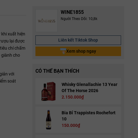
WINE1855
Người Theo Dõi: 10,8k
khi xuất hiện
Liên kết Tiktok Shop
rượu lại được
tiêu chí chấm
Xem shop ngay
p giành cho
CÓ THỂ BẠN THÍCH
giản với
kiểm soát
Whisky Glenallachie 13 Year
Of The Horse 2026
2.150.000₫
Bia Bỉ Trappistes Rochefort
10
150.000₫