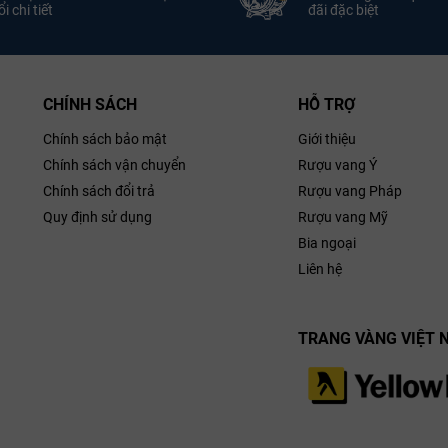
i chi tiết
đãi đặc biệt
gnon,
Nho:
Sauvignon, Merlot
1
Merlot
14.0% ABV
Nồng Độ:
Nồng Độ:
750ml
Dung Tích:
Rượu
ung Tích:
Aurore De
Trébuchet 
CHÍNH SÁCH
HỖ TRỢ
áp Comte de
Dauzac
 Haut-Médoc
Chính sách bảo mật
Giới thiệu
Chính sách vận chuyển
Rượu vang Ý
Chính sách đổi trả
Rượu vang Pháp
Quy định sử dụng
Rượu vang Mỹ
Bia ngoại
Liên hệ
TRANG VÀNG VIỆT 