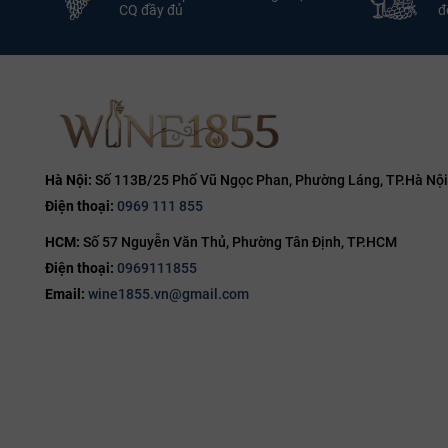
CQ đầy đủ
đổ
Cabernet Sauvi
Dauzac
750ml
Dung Tích:
13.5% ABV
Grand Cru Classé
Phân Hạng:
750ml
D
1855
Cabernet
Giống Nho:
Rượu Vang Ph
Merlot
,
Sauvignon
Dauzac
Château Dauzac
Hà Nội:
Số 113B/25 Phố Vũ Ngọc Phan, Phường Láng, TP.Hà Nội
Điện thoại:
0969 111 855
HCM:
Số 57 Nguyễn Văn Thủ, Phường Tân Định, TP.HCM
Điện thoại:
0969111855
Email:
wine1855.vn@gmail.com