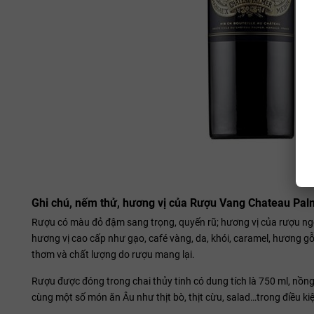
Ghi chú, nếm thử, hương vị của Rượu Vang Chateau Pa
Rượu có màu đỏ đậm sang trọng, quyến rũ; hương vị của rượu ngoà
hương vị cao cấp như gạo, café vàng, da, khói, caramel, hương g
thơm và chất lượng do rượu mang lại.
Rượu được đóng trong chai thủy tinh có dung tích là 750 ml, nồng
cùng một số món ăn Âu như thịt bò, thịt cừu, salad…trong điều kiệ