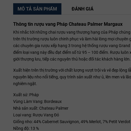
MÔ TẢ SẢN PHẨM
ĐÁNH GIÁ
Thông tin rượu vang Pháp Chateau Palmer Margaux
Khi nhắc tới những chai rượu vang thượng hạng của Pháp chúng 
trên thị trường rượu luôn chinh phục và làm hài lòng mọi chuyên 
các chuyên gia rượu xếp hạng 3 trong hệ thống rượu vang Grand C
điểm loại vang này đều đạt điểm số từ 95 – 100 điểm. Rượu luôn 
giới thượng lưu, tiếp các nguyên thủ hoặc đối tác khách hàng lớn.
Xuất hiện trên thị trường với chất lượng vượt trội và vẻ đẹp lộng 
nguyên liệu nho nổi tiếng, quy trình sản xuất như ủ, lên men và l
nghiêm ngặt.
Xuất sứ: Pháp
Vùng Làm Vang: Bordeaux
Nhà sản xuất: Chateau Palmer
Loại vang: Rượu Vang Đỏ
Giống nho: 44% Cabernet Sauvignon, 49% Merlot, 7% Petit Verdot
Nồng độ: 13 %