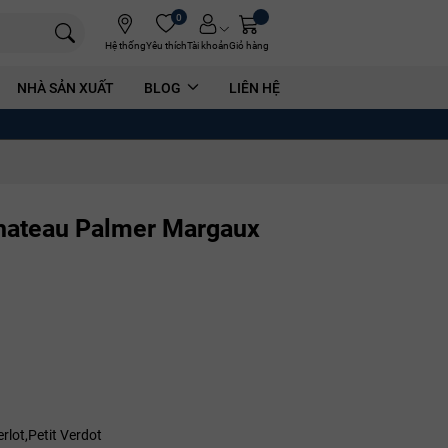
0
Hệ thống
Yêu thích
Tài khoản
Giỏ hàng
NHÀ SẢN XUẤT
BLOG
LIÊN HỆ
hateau Palmer Margaux
lot,Petit Verdot