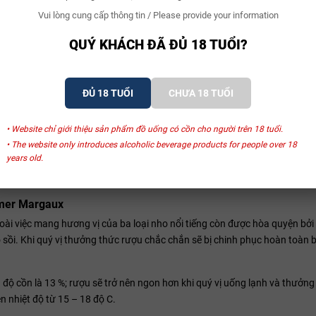
Vui lòng cung cấp thông tin / Please provide your information
QUÝ KHÁCH ĐÃ ĐỦ 18 TUỔI?
ĐỦ 18 TUỔI
CHƯA 18 TUỔI
• Website chỉ giới thiệu sản phẩm đồ uống có cồn cho người trên 18 tuổi.
• The website only introduces alcoholic beverage products for people over 18
years old.
lmer Margaux
i việc mang hương vị của ba loại nho nổi tiếng còn được hòa quyện bởi 
ỗ sồi. Khi quý vị thưởng thức rượu chắc chắn sẽ bị chinh phục hoàn toàn 
 độ cồn là 13 %; rượu sẽ trở nên ngon hơn khi quý vị uống lạnh và thưởn
n nhiệt độ từ 15 – 18 độ C.