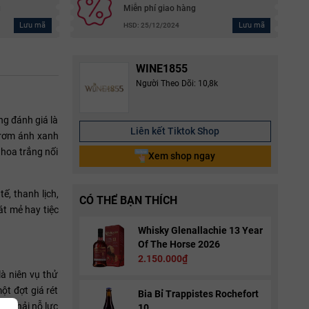
g
Miễn phí giao hàng
Lưu mã
Lưu mã
HSD: 25/12/2024
WINE1855
Người Theo Dõi: 10,8k
ng đánh giá là
Liên kết Tiktok Shop
 rơm ánh xanh
 hoa trắng nối
Xem shop ngay
, thanh lịch,
CÓ THỂ BẠN THÍCH
át mẻ hay tiệc
Whisky Glenallachie 13 Year
Of The Horse 2026
2.150.000₫
là niên vụ thử
ột đợt giá rét
Bia Bỉ Trappistes Rochefort
in phải nỗ lực
10