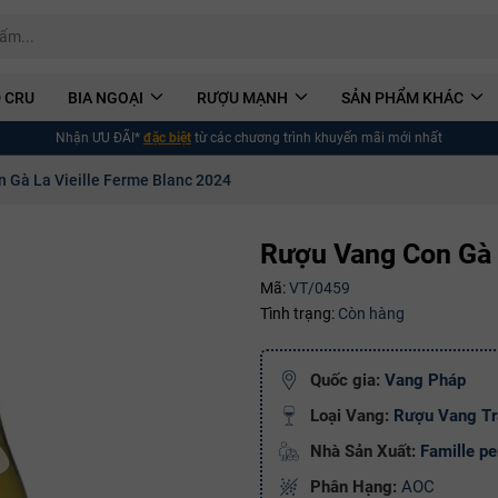
 CRU
BIA NGOẠI
RƯỢU MẠNH
SẢN PHẨM KHÁC
Nhận ƯU ĐÃI*
đặc biệt
từ các chương trình khuyến mãi mới nhất
 Gà La Vieille Ferme Blanc 2024
Rượu Vang Con Gà 
Mã:
VT/0459
Tình trạng:
Còn hàng
Quốc gia:
Vang Pháp
Loại Vang:
Rượu Vang T
Nhà Sản Xuất:
Famille pe
Phân Hạng:
AOC