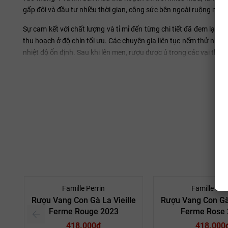
gấp đôi và đầu tư nhiều thời gian, công sức bên ngoài ruộng nho 
Sự cam kết với chất lượng và tỉ mỉ đến từng chi tiết đã đem lại 
thu hoạch ở độ chín tối ưu. Các chuyên gia liên tục nếm thử nho
nhiệt độ ổn định. Sau khi lên men, rượu được ủ trong các vại thé
Kết hợp rượu vang Pháp La Vieille Ferme bl
Rượu vang Pháp La Vieille Ferme blanc là sự lựa chọn để kết hợp
giản là thưởng thức cùng một đĩa salad tôm bưởi. Đây là dòng va
ăn (aperitif wine).
Famille Perrin
Famille Perr
Rượu Vang Con Gà La Vieille
Rượu Vang Con Gà 
Ferme Rouge 2023
Ferme Rose 
418.000₫
418.000