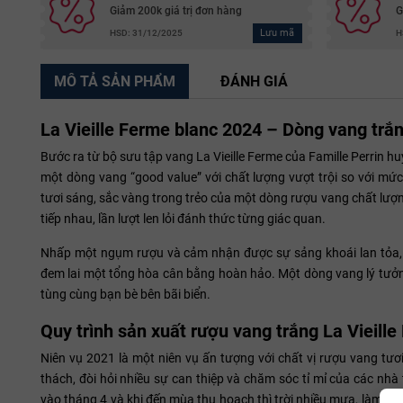
Giảm 200k giá trị đơn hàng
G
Lưu mã
HSD: 31/12/2025
H
MÔ TẢ SẢN PHẨM
ĐÁNH GIÁ
La Vieille Ferme blanc 2024 – Dòng vang trắn
Bước ra từ bộ sưu tập vang La Vieille Ferme của Famille Perrin hu
một dòng vang “good value” với chất lượng vượt trội so với mứ
tươi sáng, sắc vàng trong trẻo của một dòng rượu vang chất lượn
tiếp nhau, lần lượt len lỏi đánh thức từng giác quan.
Nhấp một ngụm rượu và cảm nhận được sự sảng khoái lan tỏa, hư
đem lai một tổng hòa cân bằng hoàn hảo. Một dòng vang lý tưởng
tùng cùng bạn bè bên bãi biển.
Quy trình sản xuất rượu vang trắng La Vieill
Niên vụ 2021 là một niên vụ ấn tượng với chất vị rượu vang tươ
thách, đòi hỏi nhiều sự can thiệp và chăm sóc tỉ mỉ của các nh
vào tháng 4 và khi đến mùa thu hoạch thì trời nhiều mưa, làm cản 