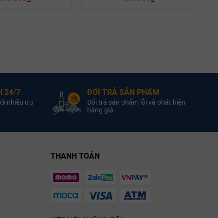
Pháp
Quốc gia:
Pháp
Quốc gia:
Vang đỏ
Loại vang:
Vang đỏ
Loại vang:
14.5%
Nồng độ:
13.0%
Nồng độ:
 24/7
ĐỔI TRẢ SẢN PHẨM
Blend
Giống nho:
Blend
Giống nho:
ới nhiều ưu
Đổi trả sản phẩm lỗi và phát hiện
750ml
Dung tích :
750ml
Dung tích :
hàng giả
Hương vị:
THANH TOÁN