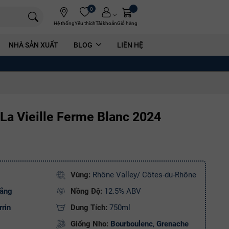
0
Hệ thống
Yêu thích
Tài khoản
Giỏ hàng
NHÀ SẢN XUẤT
BLOG
LIÊN HỆ
La Vieille Ferme Blanc 2024
Vùng:
Rhône Valley/ Côtes-du-Rhône
rắng
Nồng Độ:
12.5% ABV
rrin
Dung Tích:
750ml
Giống Nho:
Bourboulenc
,
Grenache