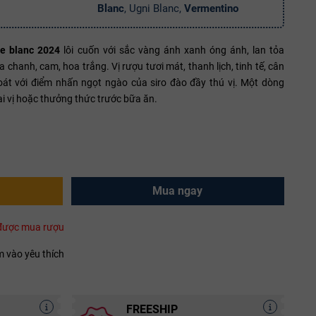
Blanc
, Ugni Blanc,
Vermentino
me blanc 2024
lôi cuốn với sắc vàng ánh xanh óng ánh, lan tỏa
chanh, cam, hoa trắng. Vị rượu tươi mát, thanh lịch, tinh tế, cân
oát với điểm nhấn ngọt ngào của siro đào đầy thú vị. Một dòng
ai vị hoặc thưởng thức trước bữa ăn.
Mua ngay
i được mua rượu
 vào yêu thích
FREESHIP