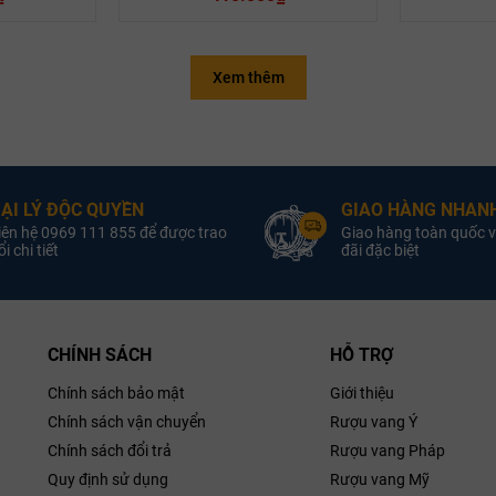
Xem thêm
Quốc gia:
Vang Pháp
Quốc gia:
du-
Vùng:
Rhône Valley/ Côtes-du-
Vùng:
Rhône
Rhône
oại Vang:
Rượu Vang Trắng
Loại Vang:
ẠI LÝ ĐỘC QUYỀN
GIAO HÀNG NHANH
iên hệ 0969 111 855 để được trao
Giao hàng toàn quốc v
Nồng Độ:
12.5% ABV
Nồng Độ:
i chi tiết
đãi đặc biệt
Sản Xuất:
Famille perrin
Nhà Sản Xuất:
ung Tích:
750ml
Dung Tích:
ân Hạng:
AOC
Phân Hạng:
iống Nho:
,
Bourboulenc
Giống Nho:
CHÍNH SÁCH
HỖ TRỢ
Syrah
, Ugni Blanc,
Grenache Blanc
Vermentino
Chính sách bảo mật
Giới thiệu
ieille Ferme
Rượu vang trắng La Vieille Ferme
Rosé 2024
Chính sách vận chuyển
Rượu vang Ý
blanc 2024
Chính sách đổi trả
Rượu vang Pháp
Quy định sử dụng
Rượu vang Mỹ