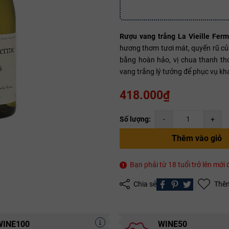
Rượu vang trắng La Vieille Fer
Mã giảm giá:
hương thơm tươi mát, quyến rũ của 
Ngày hết hạn:
bằng hoàn hảo, vị chua thanh th
vang trắng lý tưởng để phục vụ kh
Điều kiện:
418.000₫
Copy mã và nhập mã ở trang
THANH TOÁN
bạn nhé!
Số lượng:
-
+
Thêm vào giỏ
Bạn phải từ 18 tuổi trở lên mớ
Chia sẻ
Thêm
WINE100
WINE50