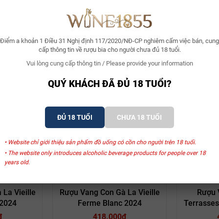
hơn.
những mẻ nho tuyệt hảo: tươi mát và cân bằng tuyệt vời. Các giống nho v
 và phân tích kỹ lưỡng để xác định ngày thu hoạch. Nho được ép nhẹ nhàn
Điểm a khoản 1 Điều 31 Nghị định 117/2020/NĐ-CP nghiêm cấm việc bán, cung
cấp thông tin về rượu bia cho người chưa đủ 18 tuổi.
p cho đến khi đóng chai để giữ được sự tươi mát, hương thơm sống động t
Vui lòng cung cấp thông tin / Please provide your information
anc 2024 cùng món ăn
Xem thêm
QUÝ KHÁCH ĐÃ ĐỦ 18 TUỔI?
 cùng các món hải sản lạnh, hoặc thịt gà, thịt cá áp chảo ăn kèm sốt c
ng trắng dễ uống, tươi mát, có thể dùng để phục vụ khai vị hoặc trước k
ĐỦ 18 TUỔI
CHƯA 18 TUỔI
SẢN PHẨM LIÊN QUAN
• Website chỉ giới thiệu sản phẩm đồ uống có cồn cho người trên 18 tuổi.
• The website only introduces alcoholic beverage products for people over 18
years old.
in
Famille Perrin
Maison
La Vieille
Rượu Vang Con Gà La Vieille
Rượu 
2024
Ferme Blanc 2024
Terrasses
₫
418.000₫