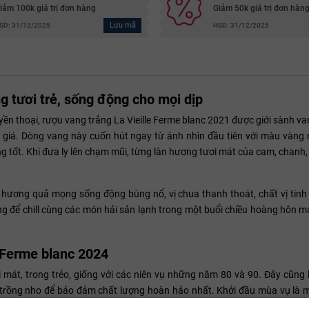
iảm 100k giá trị đơn hàng
Giảm 50k giá trị đơn hàn
Lưu mã
SD: 31/12/2025
HSD: 31/12/2025
g tươi trẻ, sống động cho mọi dịp
yền thoại, rượu vang trắng La Vieille Ferme blanc 2021 được giới sành va
c giá. Dòng vang này cuốn hút ngay từ ánh nhìn đầu tiên với màu vàng
g tốt. Khi đưa ly lên chạm mũi, từng làn hương tươi mát của cam, chanh,
ơng quả mọng sống động bùng nổ, vị chua thanh thoát, chất vị tinh tế
 để chill cùng các món hải sản lạnh trong một buổi chiều hoàng hôn m
e Ferme blanc 2024
i mát, trong trẻo, giống với các niên vụ những năm 80 và 90. Đây cũng 
à trồng nho để bảo đảm chất lượng hoàn hảo nhất. Khởi đầu mùa vụ là m
trở quá trình thu hoạch. Vì vậy, đòi hỏi đội ngũ sản xuất của Famille Perr