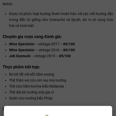
Notes
Rượu có phức hợp hương thơm hoàn hảo với các nốt hương đặc
trưng đến từ giống nho Grenache và Syrah, dư vị vô cùng tròn
trịa và tươi mát
Chuyên gia rượu vang đánh giá:
Wine Spectator
– vintage 2017 –
89/100
Wine Spectator
– vintage 2016 –
89/100
Jeb Dunnuck
– vintage 2015 –
89/100
Thực phẩm kết hợp:
Bò bít tết với sốt hầm xương
Thịt thăn vai cừu om rau mùi nướng
Thịt cừu hầm korma kiểu Malaysia
Thịt dải bò nướng ướp gia vị
Sườn cừu nướng kiểu Pháp
Nồng độ: