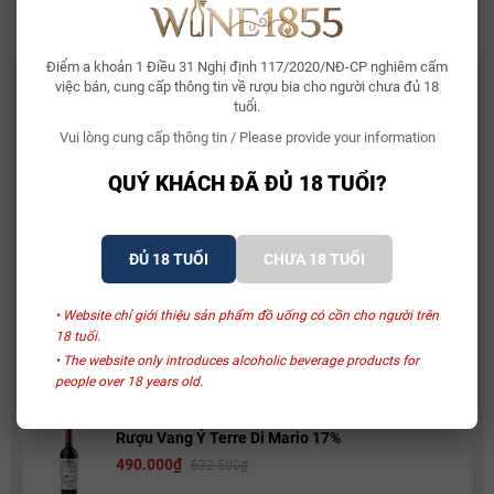
Alc: 14.5%
Điểm a khoản 1 Điều 31 Nghị định 117/2020/NĐ-CP nghiêm cấm
CÓ THỂ BẠN THÍCH
việc bán, cung cấp thông tin về rượu bia cho người chưa đủ 18
tuổi.
Whisky Glenallachie 13 Year Of The Horse 2026
Vui lòng cung cấp thông tin / Please provide your information
2.150.000₫
QUÝ KHÁCH ĐÃ ĐỦ 18 TUỔI?
Bia Bỉ Trappistes Rochefort 10
ĐỦ 18 TUỔI
CHƯA 18 TUỔI
150.000₫
• Website chỉ giới thiệu sản phẩm đồ uống có cồn cho người trên
Rượu Vang Sủi Gemma Di Luna Moscato Vino
18 tuổi.
Spumante
• The website only introduces alcoholic beverage products for
480.000₫
people over 18 years old.
581.000₫
Rượu Vang Ý Terre Di Mario 17%
490.000₫
632.500₫