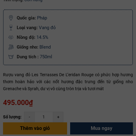
Mã giảm giá:
Quốc gia:
Pháp
Ngày hết hạn:
Loại vang:
Vang đỏ
Điều kiện:
Nồng độ:
14.5%
Giống nho:
Blend
Copy mã và nhập mã ở trang
THANH TOÁN
bạn nhé!
Dung tích :
750ml
Rượu vang đỏ Les Terrasses De L’eridan Rouge có phức hợp hương
thơm hoàn hảo với các nốt hương đặc trưng đến từ giống nho
Grenache và Syrah, dư vị vô cùng tròn trịa và tươi mát
495.000₫
Số lượng:
-
+
Thêm vào giỏ
Mua ngay