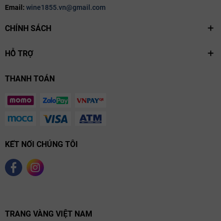
Email:
wine1855.vn@gmail.com
CHÍNH SÁCH
HỖ TRỢ
THANH TOÁN
Thưởng Thức & Kết Hợp Món Ăn Với Meursault
Le Limozin
KẾT NỐI CHÚNG TÔI
Nhiệt độ phục vụ lý tưởng: từ 10–12°C.
Món ăn phù hợp:
Hải sản tinh tế
: tôm hấp, cua, sò điệp nướng bơ tỏi.
Thịt trắng
: gà nướng sốt kem, cá hồi áp chảo, thịt bê mềm
sốt nấm.
Phô mai
: Brie, Comté hoặc phô mai dê tươi.
TRANG VÀNG VIỆT NAM