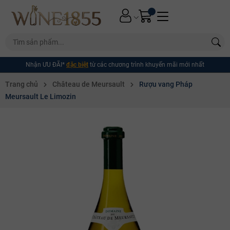
Nhận ƯU ĐÃI*
đặc biệt
từ các chương trình khuyến mãi mới nhất
Trang chủ
Château de Meursault
Rượu vang Pháp
Meursault Le Limozin