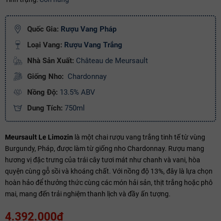
Ngày hết hạn:
Quốc Gia:
Rượu Vang Pháp
Điều kiện:
Loại Vang:
Rượu Vang Trắng
Copy mã và nhập mã ở trang
THANH TOÁN
bạn nhé!
Nhà Sản Xuất:
Château de Meursault
Giống Nho:
Chardonnay
Nồng Độ:
13.5% ABV
Dung Tích:
750ml
Meursault Le Limozin
là một chai rượu vang trắng tinh tế từ vùng
Burgundy, Pháp, được làm từ giống nho Chardonnay. Rượu mang
hương vị đặc trưng của trái cây tươi mát như chanh và vani, hòa
quyện cùng gỗ sồi và khoáng chất. Với nồng độ 13%, đây là lựa chọn
hoàn hảo để thưởng thức cùng các món hải sản, thịt trắng hoặc phô
mai, mang đến trải nghiệm thanh lịch và đầy ấn tượng.
4.392.000₫