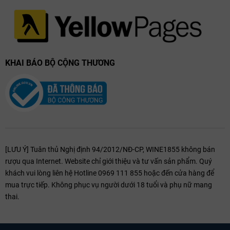
Meursault Le Limozin là một lựa chọn tuyệt vời cho những ai đam mê
Chardonnay Burgundy – với sự cân bằng giữa mềm mại và phức hợp,
giữa thanh lịch và độ sâu tinh tế. Chai rượu này không chỉ thích hợp
để thưởng thức trong những bữa ăn sang trọng mà còn lý tưởng để
làm quà tặng cao cấp, mang đậm dấu ấn của nghệ thuật làm
rượu
KHAI BÁO BỘ CỘNG THƯƠNG
vang Pháp
.
[LƯU Ý] Tuân thủ Nghị định 94/2012/NĐ-CP, WINE1855 không bán
rượu qua Internet. Website chỉ giới thiệu và tư vấn sản phẩm. Quý
khách vui lòng liên hệ Hotline 0969 111 855 hoặc đến cửa hàng để
mua trực tiếp. Không phục vụ người dưới 18 tuổi và phụ nữ mang
thai.