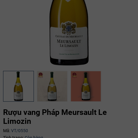
Rượu vang Pháp Meursault Le
Limozin
Mã:
VT/0550
Mã giảm giá:
Tình trạng:
Còn hàng