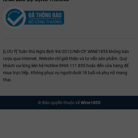
Tư vấn chuyên sâu:
Đội ngũ am hiểu về kỹ thuật nếm thử và văn
hóa rượu vang.
Quý khách có muốn tìm hiểu thêm về một niên vụ cụ thể của Château
de Meursault hay cần gợi ý set quà tặng cao cấp không?
[LƯU Ý] Tuân thủ Nghị định 94/2012/NĐ-CP, WINE1855 không bán
rượu qua Internet. Website chỉ giới thiệu và tư vấn sản phẩm. Quý
khách vui lòng liên hệ Hotline 0969 111 855 hoặc đến cửa hàng để
mua trực tiếp. Không phục vụ người dưới 18 tuổi và phụ nữ mang
thai.
© Bản quyền thuộc về
Wine1855