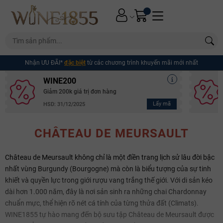
Nhận ƯU ĐÃI*
đặc biệt
từ các chương trình khuyến mãi mới nhất
WINE200
Giảm 200k giá trị đơn hàng
Lấy mã
HSD: 31/12/2025
CHÂTEAU DE MEURSAULT
Château de Meursault không chỉ là một điền trang lịch sử lâu đời bậc
nhất vùng Burgundy (Bourgogne) mà còn là biểu tượng của sự tinh
khiết và quyền lực trong giới rượu vang trắng thế giới. Với di sản kéo
dài hơn 1.000 năm, đây là nơi sản sinh ra những chai Chardonnay
chuẩn mực, thể hiện rõ nét cá tính của từng thửa đất (Climats).
WINE1855 tự hào mang đến bộ sưu tập Château de Meursault được