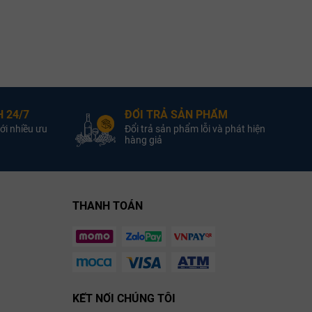
ng Pháp
Quốc Gia:
Rượu Vang Pháp
Quốc Gia:
g Trắng
Loại Vang:
Rượu Vang Trắng
Loại Vang:
ouis
Nhà Sản Xuất:
Maison Louis
Nhà Sản Xuất:
Latour
Latour
 24/7
ĐỔI TRẢ SẢN PHẨM
ới nhiều ưu
Đổi trả sản phẩm lỗi và phát hiện
donnay
Giống Nho:
Chardonnay
Giống Nho:
hàng giả
4.0% ABV
Nồng Độ:
13.5% ABV
Nồng Độ:
750ml
Dung Tích:
750ml
Dung Tích:
 Latour Criots-Bâtard-
Louis Latour Puligny-Montrachet
Montrachet Grand Cru
Sous Le Puits Premier Cru
THANH TOÁN
KẾT NỐI CHÚNG TÔI