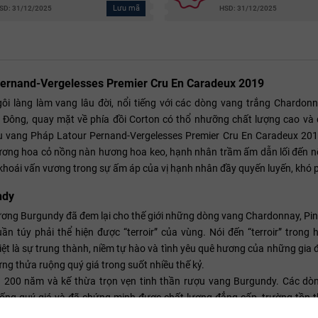
Lưu mã
SD: 31/12/2025
HSD: 31/12/2025
 Pernand-Vergelesses Premier Cru En Caradeux 2019
ôi làng làm vang lâu đời, nổi tiếng với các dòng vang trắng Chardonn
 Đông, quay mặt về phía đồi Corton có thổ nhưỡng chất lượng cao và 
ợu vang Pháp Latour Pernand-Vergelesses Premier Cru En Caradeux 201
ương hoa cỏ nồng nàn hương hoa keo, hạnh nhân trầm ấm dẫn lối đến n
g khoái vấn vương trong sự ấm áp của vị hạnh nhân đầy quyến luyến, khó p
ndy
ương Burgundy đã đem lại cho thế giới những dòng vang Chardonnay, Pin
 túy phải thể hiện được “terroir” của vùng. Nói đến “terroir” trong 
iệt là sự trung thành, niềm tự hào và tình yêu quê hương của những gia 
ng thửa ruộng quý giá trong suốt nhiều thế kỷ.
 200 năm và kế thừa trọn vẹn tinh thần rượu vang Burgundy. Các dò
hống quý giá và đã chứng minh được chất lượng đẳng cấp, trường tồn th
 Latour còn hợp tác cùng những nhà trồng nho lâu năm, uy tín, tự tay t