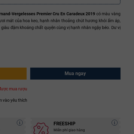
ernand-Vergelesses Premier Cru En Caradeux 2019
có màu vàng
tươi mát của hoa keo, hạnh nhân thoảng chút hương khói ấm áp,
áng, giàu đậm khoáng chất quyện cùng vị hạnh nhân ngậy béo. Dư vị
Mua ngay
i được mua rượu
 vào yêu thích
FREESHIP
g
Miễn phí giao hàng