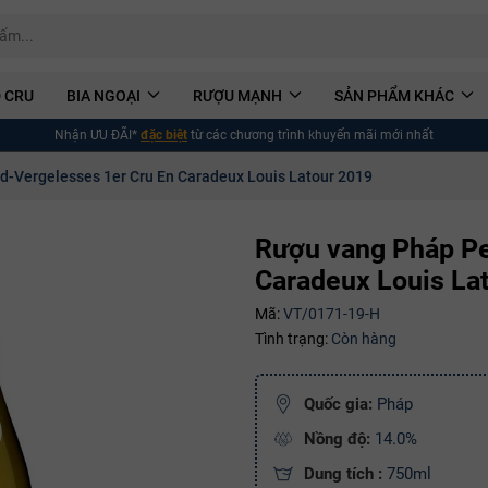
 CRU
BIA NGOẠI
RƯỢU MẠNH
SẢN PHẨM KHÁC
Nhận ƯU ĐÃI*
đặc biệt
từ các chương trình khuyến mãi mới nhất
-Vergelesses 1er Cru En Caradeux Louis Latour 2019
Rượu vang Pháp Pe
Caradeux Louis La
Mã:
VT/0171-19-H
Tình trạng:
Còn hàng
Quốc gia:
Pháp
Nồng độ:
14.0%
Dung tích :
750ml