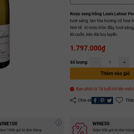
Rượu vang trắng Louis Latour P
tươi sáng, lan tỏa hương cỏ hoa 
Mã giảm giá:
tinh tế. Vị rượu tròn đầy, tươi s
Ngày hết hạn:
lôi cuốn, kéo dài lưu luyến.
Điều kiện:
1.797.000₫
Copy mã và nhập mã ở trang
THANH TOÁN
bạn nhé!
Số lượng:
-
+
Thêm vào giỏ
Bạn phải từ 18 tuổi trở lên mớ
Chia sẻ
Thêm
WINE100
WINE50
iảm 100k giá trị đơn hàng
Giảm 50k giá trị đơn hàn