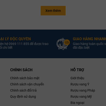
Xem thêm
Quốc Gia:
Rượu Vang Pháp
Quốc Gia:
Rượu Va
oại Vang:
Rượu Vang Đỏ
Loại Vang:
Rượu Van
Sản Xuất:
Maison Louis
Nhà Sản Xuất:
Maison L
Latour
Latour
ẠI LÝ ĐỘC QUYỀN
GIAO HÀNG NHANH
iên hệ 0969 111 855 để được trao
Giao hàng toàn quốc v
iống Nho:
Pinot Noir
Giống Nho:
Char
i chi tiết
đãi đặc biệt
Nồng Độ:
13.5% ABV
Nồng Độ:
1
ung Tích:
750ml
Dung Tích:
our Pommard
Louis Latour Meursault Rouge
Louis
CHÍNH SÁCH
HỖ TRỢ
Chính sách bảo mật
Giới thiệu
Chính sách vận chuyển
Rượu vang Ý
Chính sách đổi trả
Rượu vang Pháp
Quy định sử dụng
Rượu vang Mỹ
Bia ngoại