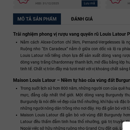
Lưu mã
HSD: 31/12/2025
H
MÔ TẢ SẢN PHẨM
ĐÁNH GIÁ
Trải nghiệm phong vị rượu vang quyến rũ Louis Latour
Nằm cách Aloxe-Corton chỉ 3km, Pernand-Vergelesses là ng
Ruộng nho “En Caradeux” nằm ở giữa con dốc và lộ ra phía
Louis Latour nổi tiếng chọn lựa để sản xuất dòng vang rư
dòng vang trắng Chardonnay thanh lịch, mở đầu bằng lớp h
tinh tế. Chất vị tròn đầy mà tươi mát với vị khoáng chất sản
Maison Louis Latour – Niềm tự hào của vùng đất Burgu
Trong suốt lịch sử hơn 800 năm, những người con của quê h
mực, đẳng cấp nhất thế giới. Một dòng vang Burgundy thuần
Burgundy là nói đến vẻ đẹp của thổ nhưỡng, khí hậu và đặc b
những người nông dân trồng nho nơi đây. Họ đã gắn bó với từ
Maison Louis Latour đã gắn bó với vùng đất Burgundy hơn
Latour đều thấm đẫm tinh hoa thổ nhưỡng, giá trị truyền t
Ngoài việc sở hữu những ruộng nho Grand Cru đắt giá, Louis