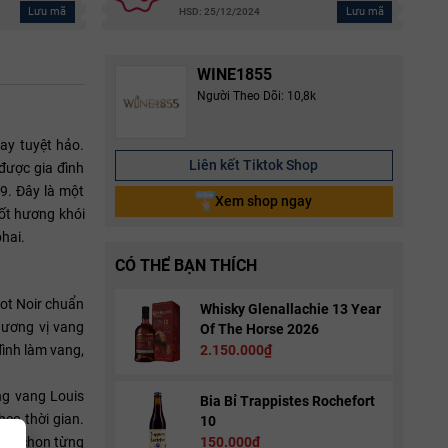
Lưu mã
Lưu mã
HSD: 25/12/2024
WINE1855
Người Theo Dõi: 10,8k
ay tuyệt hảo.
Liên kết Tiktok Shop
được gia đình
9. Đây là một
Xem shop ngay
ốt hương khói
hai.
CÓ THỂ BẠN THÍCH
ot Noir chuẩn
Whisky Glenallachie 13 Year
hương vị vang
Of The Horse 2026
đình làm vang,
2.150.000₫
ng vang Louis
Bia Bỉ Trappistes Rochefort
eo thời gian.
10
uyển chọn từng
150.000₫