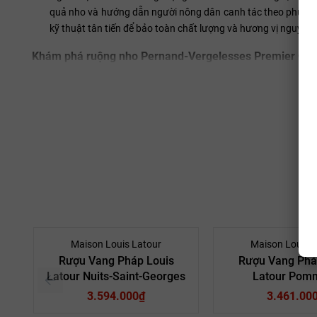
quả nho và hướng dẫn người nông dân canh tác theo phương t
kỹ thuật tân tiến để bảo toàn chất lượng và hương vị nguyên
Khám phá ruộng nho Pernand-Vergelesses Premier Cru
Thửa ruộng En Caradeux nằm ở phía sườn đồi Đông Nam, đối
Chardonnay và Pinot Noir và cả vang trắng, vang đỏ đều có
Phần ruộng rộng 14.4 hecta là một hình tam giác lớn nằm ở 
Phần ruộng còn lại chỉ hơn 5 hecta là nơi trồng nho để sản x
Thổ nhưỡng của En Caradeux khá giống với thổ nhưỡng của đồi
cho nho sinh trưởng. Ruộng En Caradeux quay mặt về phía 
vụ được kéo dài, nho được chín chậm và phát triển hương th
xuất những chai rượu vang ngon, giá trị tốt từ nho của ruộn
Món quà tặng ý nghĩa cho người mệnh Kim
Rượu vang trắng Louis Latour Pernand-Vergelesses Premie
Maison Louis Latour
Maison Louis 
vani cá tính rất phù hợp với những người có cá tính, bộc t
Rượu Vang Pháp Louis
Rượu Vang Phá
cây nho Chardonnay trên trên thềm đất của “đồi vàng Côte d
Latour Nuits-Saint-Georges
Latour Pom
Pháp của vàng – là yếu tố tượng trưng cho Kim trong ngũ h
3.594.000₫
3.461.00
thân mệnh Kim.