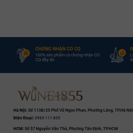
Rượu Vang Pháp
Quốc Gia:
Rượu Vang Pháp
Rượu Vang Đỏ
Loại Vang:
Rượu Vang Đỏ
L
Maison Louis
Nhà Sản Xuất:
Maison Louis
Nhà 
Latour
CHỨNG NHẬN CO CQ
Đ
100% sản phẩm có chứng nhận CO
L
Pinot Noir
Giống Nho:
Pinot Noir
G
CQ đầy đủ
đổ
14.0% ABV
Nồng Độ:
13.5% ABV
750ml
Dung Tích:
750ml
D
Louis Latour Nuits-Saint-
Louis Lat
Georges
Hà Nội:
Số 113B/25 Phố Vũ Ngọc Phan, Phường Láng, TP.Hà Nội
Điện thoại:
0969 111 855
HCM:
Số 57 Nguyễn Văn Thủ, Phường Tân Định, TP.HCM