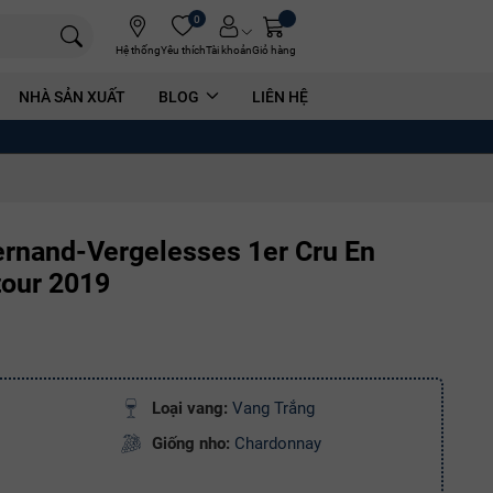
0
Hệ thống
Yêu thích
Tài khoản
Giỏ hàng
NHÀ SẢN XUẤT
BLOG
LIÊN HỆ
rnand-Vergelesses 1er Cru En
tour 2019
Loại vang:
Vang Trắng
Giống nho:
Chardonnay