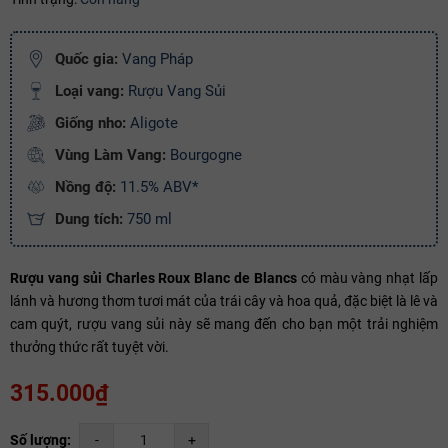
Ngày hết hạn:
Điều kiện:
Quốc gia:
Vang Pháp
Loại vang:
Rượu Vang Sủi
Copy mã và nhập mã ở trang
THANH TOÁN
bạn nhé!
Giống nho:
Aligote
Vùng Làm Vang:
Bourgogne
Nồng độ:
11.5% ABV*
Dung tích:
750 ml
Rượu vang sủi Charles Roux Blanc de Blancs
có màu vàng nhạt lấp
lánh và hương thơm tươi mát của trái cây và hoa quả, đặc biệt là lê và
cam quýt, rượu vang sủi này sẽ mang đến cho bạn một trải nghiệm
thưởng thức rất tuyệt vời.
315.000₫
Số lượng:
-
+