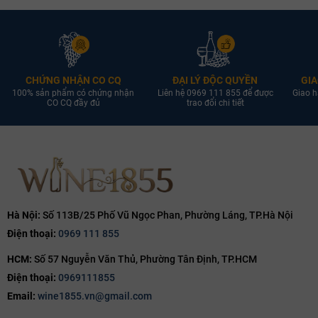
CHỨNG NHẬN CO CQ
ĐẠI LÝ ĐỘC QUYỀN
GIA
100% sản phẩm có chứng nhận
Liên hệ 0969 111 855 để được
Giao h
CO CQ đầy đủ
trao đổi chi tiết
Hà Nội:
Số 113B/25 Phố Vũ Ngọc Phan, Phường Láng, TP.Hà Nội
Điện thoại:
0969 111 855
HCM:
Số 57 Nguyễn Văn Thủ, Phường Tân Định, TP.HCM
Điện thoại:
0969111855
Email:
wine1855.vn@gmail.com