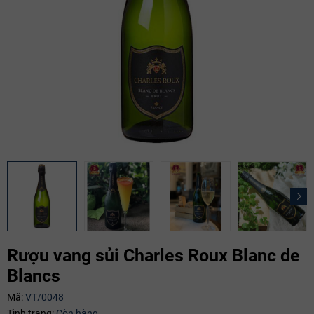
Rượu vang sủi Charles Roux Blanc de
Blancs
Mã giảm giá:
Mã:
VT/0048
Tình trạng:
Còn hàng