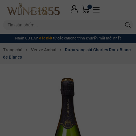
Nhận ƯU ĐÃI*
đặc biệt
từ các chương trình khuyến mãi mới nhất
Trang chủ
Veuve Ambal
Rượu vang sủi Charles Roux Blanc
de Blancs