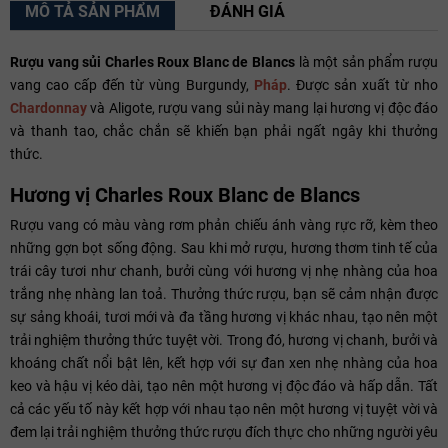
MÔ TẢ SẢN PHẨM
ĐÁNH GIÁ
Rượu vang sủi Charles Roux Blanc de Blancs
là một sản phẩm rượu
vang cao cấp đến từ vùng Burgundy,
Pháp
. Được sản xuất từ nho
Chardonnay
và Aligote, rượu vang sủi này mang lại hương vị độc đáo
và thanh tao, chắc chắn sẽ khiến bạn phải ngất ngây khi thưởng
thức.
Hương vị Charles Roux Blanc de Blancs
Rượu vang có màu vàng rơm phản chiếu ánh vàng rực rỡ, kèm theo
những gợn bọt sống động. Sau khi mở rượu, hương thơm tinh tế của
trái cây tươi như chanh, bưởi cùng với hương vị nhẹ nhàng của hoa
trắng nhẹ nhàng lan toả. Thưởng thức rượu, bạn sẽ cảm nhận được
sự sảng khoái, tươi mới và đa tầng hương vị khác nhau, tạo nên một
trải nghiệm thưởng thức tuyệt vời. Trong đó, hương vị chanh, bưởi và
khoáng chất nổi bật lên, kết hợp với sự đan xen nhẹ nhàng của hoa
keo và hậu vị kéo dài, tạo nên một hương vị độc đáo và hấp dẫn. Tất
cả các yếu tố này kết hợp với nhau tạo nên một hương vị tuyệt vời và
đem lại trải nghiệm thưởng thức rượu đích thực cho những người yêu