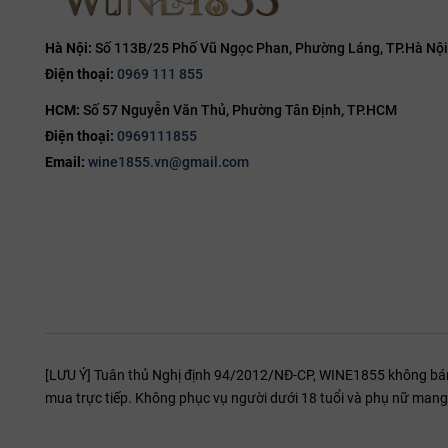
15%
15.5%
Hà Nội:
Số 113B/25 Phố Vũ Ngọc Phan, Phường Láng, TP.Hà Nội
Điện thoại:
0969 111 855
16%
HCM:
Số 57 Nguyễn Văn Thủ, Phường Tân Định, TP.HCM
16.5%
Điện thoại:
0969111855
17%
Email:
wine1855.vn@gmail.com
19%
20%
[LƯU Ý] Tuân thủ Nghị định 94/2012/NĐ-CP, WINE1855 không bán r
mua trực tiếp. Không phục vụ người dưới 18 tuổi và phụ nữ mang 