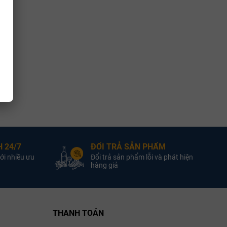
 24/7
ĐỔI TRẢ SẢN PHẨM
ới nhiều ưu
Đổi trả sản phẩm lỗi và phát hiện
hàng giả
THANH TOÁN