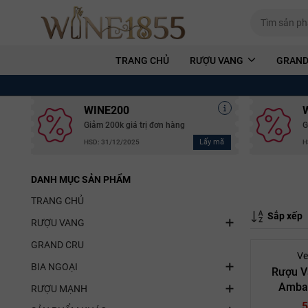
TRANG CHỦ
RƯỢU VANG
GRAND
WINE200
Giảm 200k giá trị đơn hàng
G
Lấy mã
HSD: 31/12/2025
H
DANH MỤC SẢN PHẨM
TRANG CHỦ
Sắp xếp
RƯỢU VANG
GRAND CRU
Ve
BIA NGOẠI
Rượu V
Ambal
RƯỢU MẠNH
Bourgogn
5