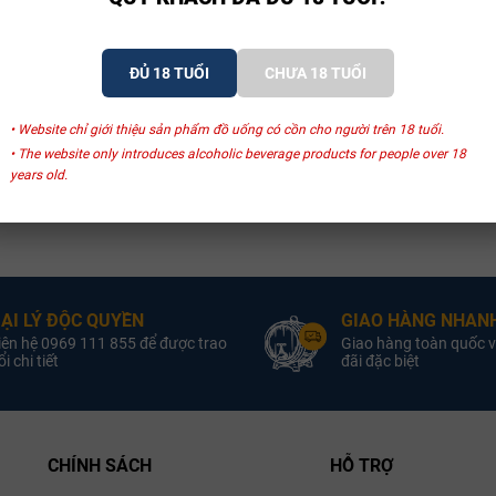
ĐỦ 18 TUỔI
CHƯA 18 TUỔI
• Website chỉ giới thiệu sản phẩm đồ uống có cồn cho người trên 18 tuổi.
• The website only introduces alcoholic beverage products for people over 18
years old.
ẠI LÝ ĐỘC QUYỀN
GIAO HÀNG NHANH
iên hệ 0969 111 855 để được trao
Giao hàng toàn quốc v
i chi tiết
đãi đặc biệt
CHÍNH SÁCH
HỖ TRỢ