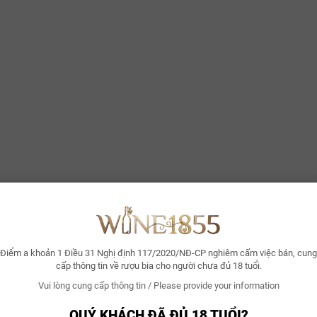
Điểm a khoản 1 Điều 31 Nghị định 117/2020/NĐ-CP nghiêm cấm việc bán, cung
cấp thông tin về rượu bia cho người chưa đủ 18 tuổi.
Vui lòng cung cấp thông tin / Please provide your information
QUÝ KHÁCH ĐÃ ĐỦ 18 TUỔI?