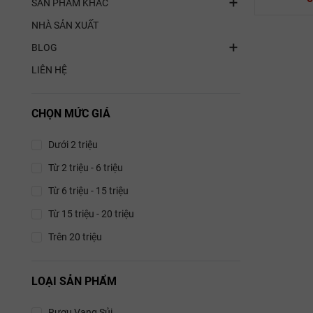
SẢN PHẨM KHÁC
NHÀ SẢN XUẤT
BLOG
LIÊN HỆ
Van
Rượu Va
CHỌN MỨC GIÁ
Veuve Am
Dưới 2 triệu
Aligoté, 
Pinot
Từ 2 triệu - 6 triệu
12.
Từ 6 triệu - 15 triệu
Từ 15 triệu - 20 triệu
Veuve Am
Trên 20 triệu
Bourgogne 
LOẠI SẢN PHẨM
Rượu Vang Sủi