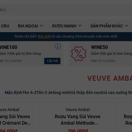
 CRU
BIA NGOẠI
RƯỢU MẠNH
SẢN PHẨM KHÁC
Nhận ƯU ĐÃI*
đặc biệt
từ các chương trình khuyến mãi mới nhất
WINE100
WINE50
iảm 100k giá trị đơn hàng
Giảm 50k giá trị đơn hàn
Lấy mã
SD: 31/12/2025
HSD: 31/12/2025
VEUVE AMB
Mặc định
Tên A-Z
Tên Z-A
Hàng mới
Giá thấp đến cao
Giá cao xuống t
uve Ambal
Veuve Ambal
ang Sủi Veuve
Rượu Vang Sủi Veuve
Rượ
 Crémant De
Ambal Méthode
Ro
e Grande Cuvée
Traditionnelle Blanc De
94.000₫
396.000₫