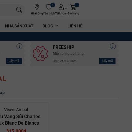
0
Hệ thống
Yêu thích
Tài khoản
Giỏ hàng
NHÀ SẢN XUẤT
BLOG
LIÊN HỆ
FREESHIP
g
Miễn phí giao hàng
Lấy mã
Lấy mã
HSD: 25/12/2024
AL
hấp
Veuve Ambal
u Vang Sủi Charles
ux Blanc De Blancs
315.000₫