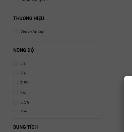
THƯƠNG HIỆU
Veuve Ambal
NỒNG ĐỘ
5%
7%
7.5%
8%
8.5%
10%
10.5%
DUNG TÍCH
11%