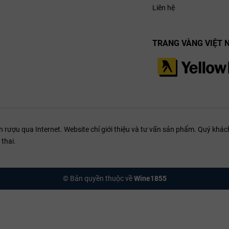
đẳng cấp khác biệt. Những lớp hương vị sẽ được chiếc ly pha lê khơi dậy
Liên hệ
TRANG VÀNG VIỆT 
ượu qua Internet. Website chỉ giới thiệu và tư vấn sản phẩm. Quý khách
thai.
© Bản quyền thuộc về
Wine1855