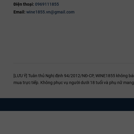
Bordeaux sẽ đưa trải nghiệm rượu vang Ý 50 Anniversario lên một 
Điện thoại:
0969111855
tượng ngay từ lần thưởng thức đầu tiên.
Email:
wine1855.vn@gmail.com
[LƯU Ý] Tuân thủ Nghị định 94/2012/NĐ-CP, WINE1855 không bán r
mua trực tiếp. Không phục vụ người dưới 18 tuổi và phụ nữ mang 