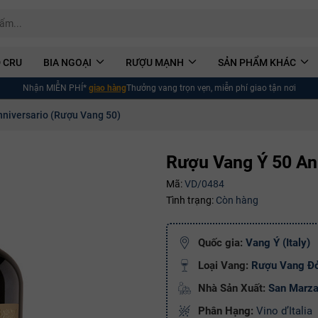
 CRU
BIA NGOẠI
RƯỢU MẠNH
SẢN PHẨM KHÁC
Nhận MIỄN PHÍ*
giao hàng
Thưởng vang trọn vẹn, miễn phí giao tận nơi
niversario (Rượu Vang 50)
Rượu Vang Ý 50 An
Mã:
VD/0484
Tình trạng:
Còn hàng
Quốc gia:
Vang Ý (Italy)
Loại Vang:
Rượu Vang Đ
Nhà Sản Xuất:
San Marz
Phân Hạng:
Vino d’Italia