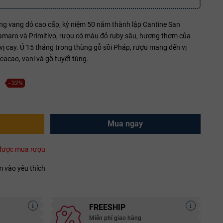
ng vang đỏ cao cấp, kỷ niệm 50 năm thành lập Cantine San
maro và Primitivo, rượu có màu đỏ ruby sâu, hương thơm của
vị cay. Ủ 15 tháng trong thùng gỗ sồi Pháp, rượu mang đến vị
 cacao, vani và gỗ tuyết tùng.
- 32%
Mua ngay
i được mua rượu
 vào yêu thích
FREESHIP
g
Miễn phí giao hàng