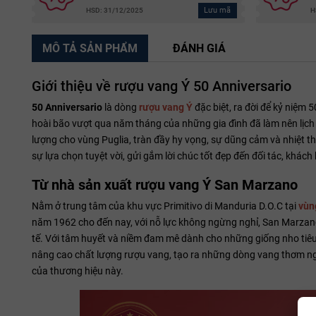
Lưu mã
HSD: 31/12/2025
H
MÔ TẢ SẢN PHẨM
ĐÁNH GIÁ
Giới thiệu về rượu vang Ý 50 Anniversario
50 Anniversario
là dòng
rượu vang Ý
đặc biệt, ra đời để kỷ niệm
hoài bão vượt qua năm tháng của những gia đình đã làm nên lịch 
lượng cho vùng Puglia, tràn đầy hy vọng, sự dũng cảm và nhiệt 
sự lựa chọn tuyệt vời, gửi gắm lời chúc tốt đẹp đến đối tác, khách
Từ nhà sản xuất rượu vang Ý San Marzano
Nằm ở trung tâm của khu vực Primitivo di Manduria D.O.C tại
vùn
năm 1962 cho đến nay, với nỗ lực không ngừng nghỉ, San Marzano
tế. Với tâm huyết và niềm đam mê dành cho những giống nho tiêu 
nâng cao chất lượng rượu vang, tạo ra những dòng vang thơm ngo
của thương hiệu này.