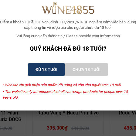
Điểm a khoản 1 Điều 31 Nghị định 117/2020/NĐ-CP nghiêm cấm việc bán, cung
cấp thông tin về rượu bia cho người chưa đủ 18 tuổi.
Vui lòng cung cấp thông tin / Please provide your information
Xem thêm
QUÝ KHÁCH ĐÃ ĐỦ 18 TUỔI?
ĐỦ 18 TUỔI
CHƯA 18 TUỔI
SẢN PHẨM LIÊN QUAN
• Website chỉ giới thiệu sản phẩm đồ uống có cồn cho người trên 18 tuổi.
• The website only introduces alcoholic beverage products for people over 18
years old.
- 19%
- 28%
no
San Marzano
S
1 Filari
Rượu Vang Ý Naca Primitivo
Rượu Va
duria DOCG
395.000₫
435.
9.000₫
545.000₫