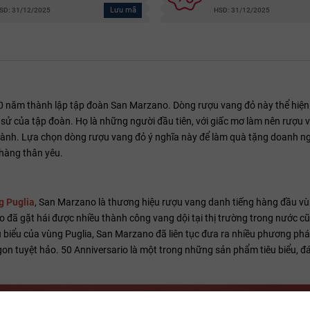
Lưu mã
SD: 31/12/2025
HSD: 31/12/2025
 50 năm thành lập tập đoàn San Marzano. Dòng rượu vang đỏ này thể hiện 
sử của tập đoàn. Họ là những người đầu tiên, với giấc mơ làm nên rượu 
thành. Lựa chọn dòng rượu vang đỏ ý nghĩa này để làm quà tặng doanh ng
 hàng thân yêu.
g Puglia
, San Marzano là thương hiệu rượu vang danh tiếng hàng đầu v
 đã gặt hái được nhiều thành công vang dội tại thị trường trong nước 
biểu của vùng Puglia, San Marzano đã liên tục đưa ra nhiều phương pháp
n tuyệt hảo. 50 Anniversario là một trong những sản phẩm tiêu biểu, đ