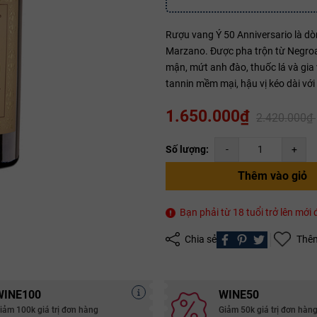
Rượu vang Ý 50 Anniversario là dò
Mã giảm giá:
Marzano. Được pha trộn từ Negroa
mận, mứt anh đào, thuốc lá và gia 
Ngày hết hạn:
tannin mềm mại, hậu vị kéo dài với
Điều kiện:
1.650.000₫
2.420.000₫
Copy mã và nhập mã ở trang
THANH TOÁN
bạn nhé!
Số lượng:
-
+
Thêm vào giỏ
Bạn phải từ 18 tuổi trở lên mớ
Chia sẻ
Thêm
WINE100
WINE50
iảm 100k giá trị đơn hàng
Giảm 50k giá trị đơn hàn