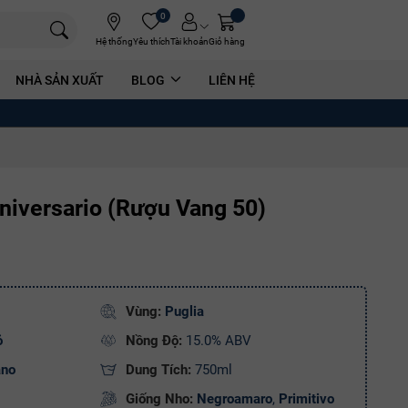
0
Hệ thống
Yêu thích
Tài khoản
Giỏ hàng
NHÀ SẢN XUẤT
BLOG
LIÊN HỆ
niversario (Rượu Vang 50)
Vùng:
Puglia
ỏ
Nồng Độ:
15.0% ABV
ano
Dung Tích:
750ml
Giống Nho:
Negroamaro
,
Primitivo