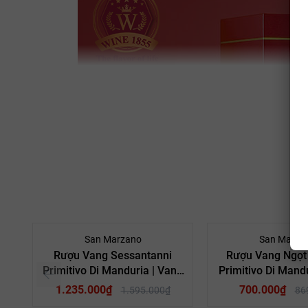
- 23%
San Marzano
San Marza
Rượu Vang Sessantanni
Rượu Vang Ngọt 1
Primitivo Di Manduria | Vang
Primitivo Di Man
60 Primitivo
1.235.000₫
700.000₫
1.595.000₫
86