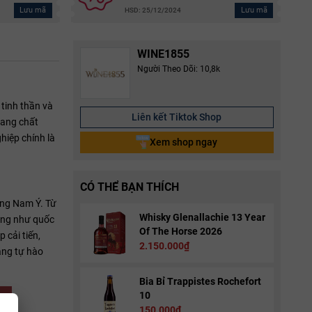
Lưu mã
Lưu mã
HSD: 25/12/2024
WINE1855
Người Theo Dõi: 10,8k
tinh thần và
Liên kết Tiktok Shop
vang chất
hiệp chính là
Xem shop ngay
CÓ THỂ BẠN THÍCH
ùng Nam Ý. Từ
Whisky Glenallachie 13 Year
cũng như quốc
Of The Horse 2026
 cải tiến,
2.150.000₫
áng tự hào
Bia Bỉ Trappistes Rochefort
10
150.000₫