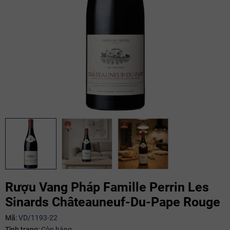
Rượu Vang Pháp Famille Perrin Les
Sinards Châteauneuf-Du-Pape Rouge
Mã:
VD/1193-22
Tình trạng:
Còn hàng