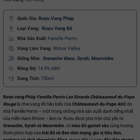
Mã giảm giá:
Ngày hết hạn:
Quốc Gia:
Rượu Vang Pháp
Điều kiện:
Loại Vang:
Rượu Vang Đỏ
Nhà Sản Xuất:
Famille Perrin
Copy mã và nhập mã ở trang
THANH TOÁN
bạn nhé!
Vùng Làm Vang
: Rhône Valley
Giống Nho:
Grenache blanc
,
Syrah
,
Mourvèdre
Nồng Độ:
14.5% ABV
Dung Tích:
750ml
Rượu vang Pháp
Famille Perrin Les Sinards Châteauneuf-du-Pape
Rouge
là chai vang đỏ tiêu biểu của
Châteauneuf-du-Pape AOC
do
nhà Famille Perrin – một trong những nhà sản xuất danh tiếng nhất
của miền Nam Rhône – làm ra. Rượu được pha trộn chủ yếu từ
Grenache, Syrah và Mourvèdre
, có
màu đỏ garnet sâu
cùng hương
thơm phức hợp của
trái đỏ và đen chín mọng, gia vị tiêu đen,
garrigue và chút chocolate đắng
, mang đến vị rượu
đầy đặn nhưng