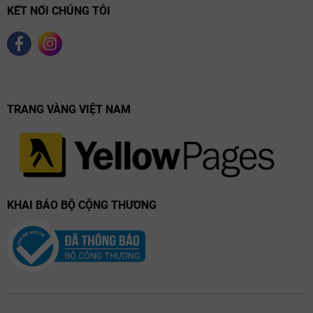
KẾT NỐI CHÚNG TÔI
TRANG VÀNG VIỆT NAM
KHAI BÁO BỘ CỘNG THƯƠNG
Ghi chú nếm thử: Hành trình đa giác quan cùng
Les Sinards
Khi rót ra ly, Famille Perrin Les Sinards hiện lên với màu đỏ ruby đậm