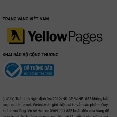
1818 Kết Hợp Món Ăn
Champagne này kết hợp tuyệt vời với:
TRANG VÀNG VIỆT NAM
Hải Sản
: Hàu, cocktail tôm và cá nướng.
Thịt Gia Cầm
: Gà quay hoặc gà tây với nước sốt thảo mộc nhẹ.
Khai Vị
: Phô mai mềm, thịt nguội và các món ăn nhẹ tinh tế.
KHAI BÁO BỘ CỘNG THƯƠNG
[LƯU Ý] Tuân thủ Nghị định 94/2012/NĐ-CP, WINE1855 không bán
rượu qua Internet. Website chỉ giới thiệu và tư vấn sản phẩm. Quý
khách vui lòng liên hệ Hotline 0969 111 855 hoặc đến cửa hàng để
mua trực tiếp. Không phục vụ người dưới 18 tuổi và phụ nữ mang