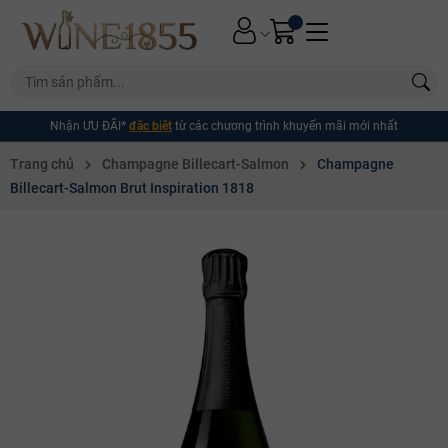
Nhận ƯU ĐÃI*
đặc biệt
từ các chương trình khuyến mãi mới nhất
Trang chủ
Champagne Billecart-Salmon
Champagne
Billecart-Salmon Brut Inspiration 1818