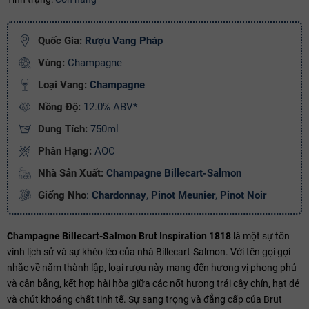
Ngày hết hạn:
Quốc Gia:
Rượu Vang Pháp
Điều kiện:
Vùng:
Champagne
Copy mã và nhập mã ở trang
THANH TOÁN
bạn nhé!
Loại Vang:
Champagne
Nồng Độ:
12.0% ABV*
Dung Tích:
750ml
Phân Hạng:
AOC
Nhà Sản Xuất:
Champagne Billecart-Salmon
Giống Nho
:
Chardonnay
,
Pinot Meunier
,
Pinot Noir
Champagne Billecart-Salmon Brut Inspiration 1818
là một sự tôn
vinh lịch sử và sự khéo léo của nhà Billecart-Salmon. Với tên gọi gợi
nhắc về năm thành lập, loại rượu này mang đến hương vị phong phú
và cân bằng, kết hợp hài hòa giữa các nốt hương trái cây chín, hạt dẻ
và chút khoáng chất tinh tế. Sự sang trọng và đẳng cấp của Brut