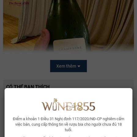
Xem thêm
CÓ THỂ BẠN THÍCH
Whisky Glenallachie 13 Year Of The Horse 2026
2.150.000₫
Điểm a khoản 1 Điều 31 Nghị định 117/2020/NĐ-CP nghiêm cấm
Thành Phần Nho Của Champagne Billecart-
việc bán, cung cấp thông tin về rượu bia cho người chưa đủ 18
Bia Bỉ Trappistes Rochefort 10
Salmon Brut Inspiration 1818
tuổi.
150.000₫