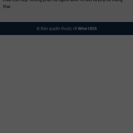
thai.
© Bản quyền thuộc về
Wine1855
Billecart-Salmon Brut Inspiration 1818 là loại
Champagne
có một
không hai, mang đến sự cân bằng hoàn hảo giữa sự tươi mát, phức
hợp và tinh tế. Dù được thưởng thức trong các dịp đặc biệt hay kết
hợp với ẩm thực cao cấp, loại rượu vang sủi tăm này chính là biểu
tượng của sự xa hoa và đẳng cấp.