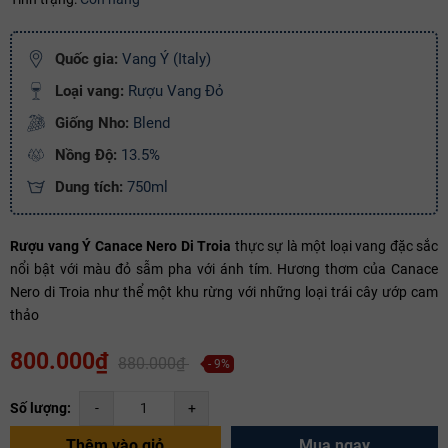
Mã giảm giá:
Quốc gia:
Vang Ý (Italy)
Ngày hết hạn:
Loại vang:
Rượu Vang Đỏ
Điều kiện:
Giống Nho:
Blend
Nồng Độ:
13.5%
Copy mã và nhập mã ở trang
THANH TOÁN
bạn nhé!
Dung tích:
750ml
Rượu vang Ý Canace Nero Di Troia
thực sự là một loại vang đặc sắc
nổi bật với màu đỏ sẫm pha với ánh tím. Hương thơm của Canace
Nero di Troia như thể một khu rừng với những loại trái cây ướp cam
thảo
800.000₫
880.000₫
- 9%
Số lượng:
-
+
Thêm vào giỏ
Mua ngay