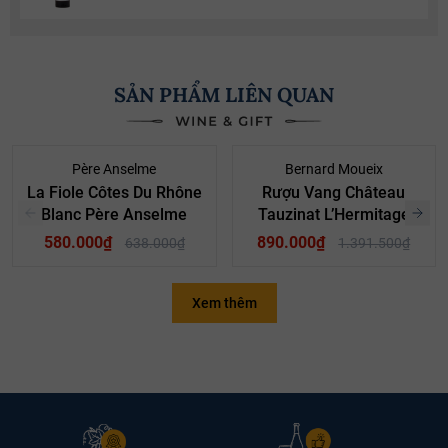
SẢN PHẨM LIÊN QUAN
- 9%
- 36%
Père Anselme
Bernard Moueix
La Fiole Côtes Du Rhône
Rượu Vang Château
Blanc Père Anselme
Tauzinat L’Hermitage
2020
580.000₫
890.000₫
638.000₫
1.391.500₫
Xem thêm