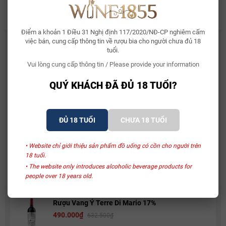
Rượu Vang Two Hands Sexy Beast Cabernet Sauvignon
Điểm a khoản 1 Điều 31 Nghị định 117/2020/NĐ-CP nghiêm cấm
CÓ THỂ BẠN THÍCH
việc bán, cung cấp thông tin về rượu bia cho người chưa đủ 18
tuổi.
Whisky Glenallachie 13 Year Of The Horse 2026
Vui lòng cung cấp thông tin / Please provide your information
2.150.000₫
QUÝ KHÁCH ĐÃ ĐỦ 18 TUỔI?
Bia Bỉ Trappistes Rochefort 10
ĐỦ 18 TUỔI
CHƯA 18 TUỔI
150.000₫
• Website chỉ giới thiệu sản phẩm đồ uống có cồn cho người trên
18 tuổi.
Rượu Vang Sủi Gemma Di Luna Moscato Vino
Spumante
• The website only introduces alcoholic beverage products for
people over 18 years old.
480.000₫
581.000₫
Rượu Vang Ý Terre Di Mario 17%
490.000₫
632.500₫