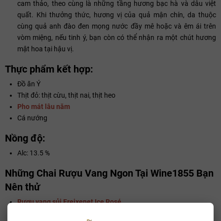
cam thảo, theo cùng là những tầng hương bạc hà và dâu việt
quất. Khi thưởng thức, hương vị của quả mận chín, da thuộc
cùng quả anh đào đen mọng nước đầy mê hoặc và êm ái trên
vòm miệng, nếu tinh ý, bạn còn có thể nhận ra một chút hương
mật hoa tại hậu vị.
Thực phẩm kết hợp:
Đồ ăn Ý
Thịt đỏ: thịt cừu, thịt nai, thịt heo
Pho mát lâu năm
Cá nướng
Nồng độ:
Alc: 13.5 %
Những Chai Rượu Vang Ngon Tại Wine1855 Bạn
Nên thử
Rượu vang sủi Freixenet Ice Rosé
Rượu vang Chile Santa Carolina Vistana Chardonnay