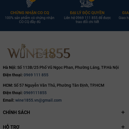
CHỨNG NHẬN CO CQ
ĐẠI LÝ ĐỘC QUYỀN
GIA
100% sản phẩm có chứng nhận
Liên hệ 0969 111 855 để được
Giao h
CO CQ đầy đủ
trao đổi chi tiết
Hà Nội:
Số 113B/25 Phố Vũ Ngọc Phan, Phường Láng, TP.Hà Nội
Điện thoại:
0969 111 855
HCM:
Số 57 Nguyễn Văn Thủ, Phường Tân Định, TP.HCM
Điện thoại:
0969111855
Email:
wine1855.vn@gmail.com
CHÍNH SÁCH
HỖ TRỢ