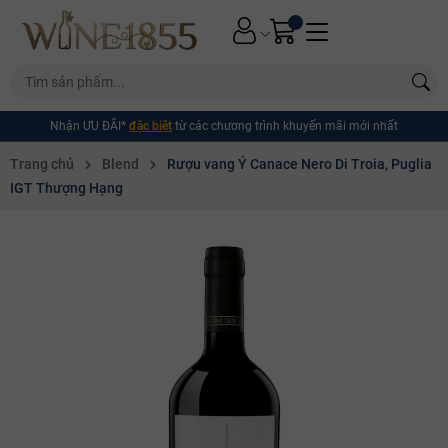
Nhận ƯU ĐÃI*
đặc biệt
từ các chương trình khuyến mãi mới nhất
Trang chủ
Blend
Rượu vang Ý Canace Nero Di Troia, Puglia
IGT Thượng Hạng