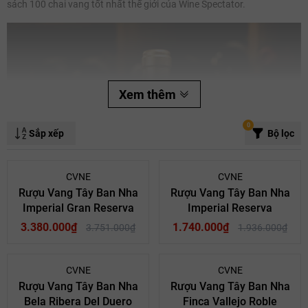
sách 100 chai vang tốt nhất thế giới của Wine Spectator.
Xem thêm
Mã giảm giá:
Ngày hết hạn:
0
Sắp xếp
Bộ lọc
Điều kiện:
- 10%
- 10%
CVNE
CVNE
Rượu Vang Tây Ban Nha
Rượu Vang Tây Ban Nha
Imperial Gran Reserva
Imperial Reserva
3.380.000₫
1.740.000₫
3.751.000₫
1.936.000₫
- 10%
- 10%
CVNE
CVNE
Rượu Vang Tây Ban Nha
Rượu Vang Tây Ban Nha
Bela Ribera Del Duero
Finca Vallejo Roble