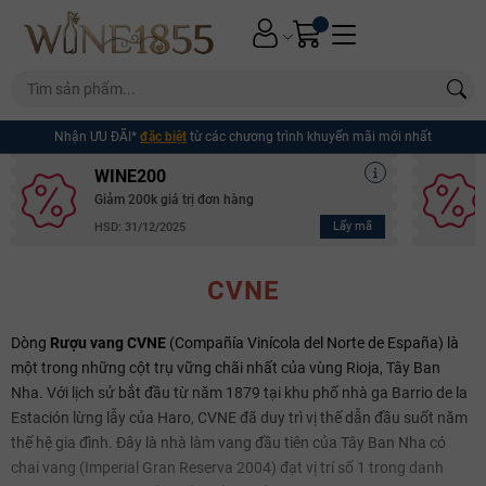
Nhận ƯU ĐÃI*
đặc biệt
từ các chương trình khuyến mãi mới nhất
WINE200
Giảm 200k giá trị đơn hàng
Lấy mã
HSD: 31/12/2025
CVNE
Dòng
Rượu vang CVNE
(Compañía Vinícola del Norte de España) là
một trong những cột trụ vững chãi nhất của vùng Rioja, Tây Ban
Nha. Với lịch sử bắt đầu từ năm 1879 tại khu phố nhà ga Barrio de la
Estación lừng lẫy của Haro, CVNE đã duy trì vị thế dẫn đầu suốt năm
thế hệ gia đình. Đây là nhà làm vang đầu tiên của Tây Ban Nha có
chai vang (Imperial Gran Reserva 2004) đạt vị trí số 1 trong danh