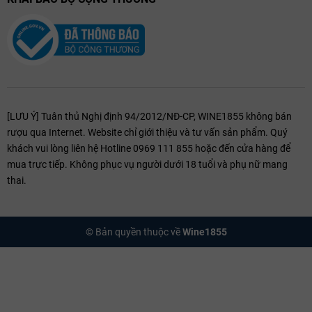
dùng đều giữ được sự tươi mới và bản sắc riêng biệt.
[LƯU Ý] Tuân thủ Nghị định 94/2012/NĐ-CP, WINE1855 không bán
rượu qua Internet. Website chỉ giới thiệu và tư vấn sản phẩm. Quý
khách vui lòng liên hệ Hotline 0969 111 855 hoặc đến cửa hàng để
mua trực tiếp. Không phục vụ người dưới 18 tuổi và phụ nữ mang
thai.
© Bản quyền thuộc về
Wine1855
Quy trình sản xuất rượu vang CVNE từ những trái nho Tempranillo
tuyển chọn