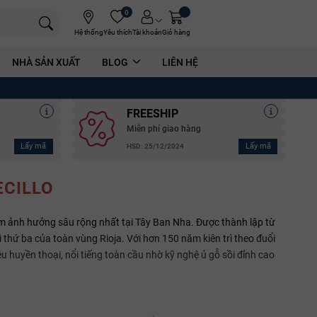
0
Hệ thống
Yêu thích
Tài khoản
Giỏ hàng
NHÀ SẢN XUẤT
BLOG
LIÊN HỆ
FREESHIP
g
Miễn phí giao hàng
Lấy mã
Lấy mã
HSD: 25/12/2024
CILLO
ầm ảnh hưởng sâu rộng nhất tại Tây Ban Nha. Được thành lập từ
 thứ ba của toàn vùng Rioja. Với hơn 150 năm kiên trì theo đuổi
u huyền thoại, nổi tiếng toàn cầu nhờ kỹ nghệ ủ gỗ sồi đỉnh cao