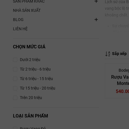
SẢN PHẨM KHÁC
Lịch sử của B
vang bộc lộ t
NHÀ SẢN XUẤT
khoáng chất.
BLOG
Sự chuyển
LIÊN HỆ
điền tran
Triết lý 
CHỌN MỨC GIÁ
chín muồi
Sắp xếp
dưới hầm 
Dưới 2 triệu
Các giống
Từ 2 triệu - 6 triệu
Bodeg
Rượu Va
Để duy trì tí
Từ 6 triệu - 15 triệu
Monte
Từ 15 triệu - 20 triệu
Nho Temp
540.0
hương vị 
Trên 20 triệu
Nho Grac
mộc cay 
LOẠI SẢN PHẨM
Nho Viur
Vang T
Rượu Vang Đỏ