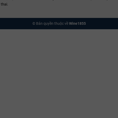
thai.
© Bản quyền thuộc về
Wine1855