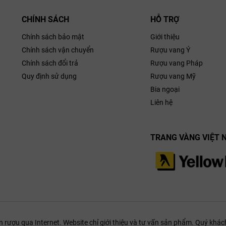
 vang Bodegas Montecillo chính hãng tại WINE18
CHÍNH SÁCH
HỖ TRỢ
tìm kiếm một chai vang Tây Ban Nha mang chiều sâu lịch sử, sự chỉn ch
Chính sách bảo mật
Giới thiệu
àm
quà tặng doanh nghiệp
cao cấp, Bodegas Montecillo chính là câu trả l
Chính sách vận chuyển
Rượu vang Ý
Chính sách đổi trả
Rượu vang Pháp
5
, bên cạnh những bộ sưu tập
rượu vang Pháp
danh tiếng hay các tuyệt 
 Montecillo nhập khẩu chính ngạch 100%. Toàn bộ sản phẩm đều được n
Quy định sử dụng
Rượu vang Mỹ
lạnh, sẵn sàng phục vụ bàn tiệc thượng lưu của bạn với mức giá ưu đãi tố
Bia ngoại
Liên hệ
với WINE1855 ngay hôm nay để nhận tư vấn.
TRANG VÀNG VIỆT 
ượu qua Internet. Website chỉ giới thiệu và tư vấn sản phẩm. Quý khách