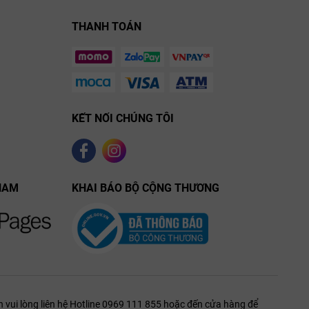
55
THANH TOÁN
u hoàng gia vùng Rioja để làm phong phú thêm bộ sưu tập cá
ời hoàn hảo.
tác
Vang Tuscany
nước Ý, chúng tôi tự hào mang đến các dòng
âng niu và bảo quản nghiêm ngặt trong hệ thống hầm chứa
KẾT NỐI CHÚNG TÔI
t nhất thị trường.
NAM
KHAI BÁO BỘ CỘNG THƯƠNG
 vui lòng liên hệ Hotline 0969 111 855 hoặc đến cửa hàng để