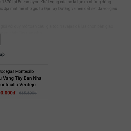
m 1870 tại Fuenmayor. Khát vọng của họ là tạo ra những dòng
 lục địa mát mẻ nhờ gió từ Đại Tây Dương và nền đất sét đá vôi giàu
ới với quy mô toàn cầu, gia tộc Navajas đã lựa chọn bàn giao
uy tín nhất Tây Ban Nha.
hiêm ngặt:
Chỉ đưa rượu vang ra thị trường khi nó đã thực sự
 tác thủ công tại hầm sẽ tiếp tục được nuôi dưỡng trong chai
hấp
 thưởng thức ngay khi mở nắp.
- 10%
Bodegas Montecillo
u Vang Tây Ban Nha
này tập trung khai thác những gốc nho cổ thụ chọn lọc:
ontecillo Verdejo
tạo nên bộ khung cấu trúc bền bỉ, hàm lượng acid sống động cùng
00.000₫
665.500₫
 sắc, làm mềm mại kết cấu tannin và gia vị thêm nốt hương thảo
sản xuất những chai vang trắng
rượu vang trắng nhập khẩu
Rioja
ng Tây Ban
Quốc Gia: