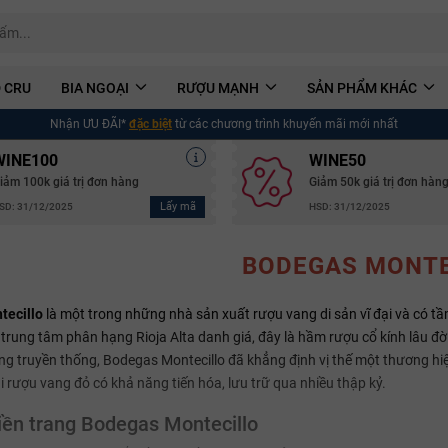
 CRU
BIA NGOẠI
RƯỢU MẠNH
SẢN PHẨM KHÁC
Nhận ƯU ĐÃI*
đặc biệt
từ các chương trình khuyến mãi mới nhất
WINE100
WINE50
iảm 100k giá trị đơn hàng
Giảm 50k giá trị đơn hàn
Lấy mã
SD: 31/12/2025
HSD: 31/12/2025
BODEGAS MONTE
tecillo
là một trong những nhà sản xuất rượu vang di sản vĩ đại và có t
trung tâm phân hạng Rioja Alta danh giá, đây là hầm rượu cổ kính lâu đời
vang truyền thống, Bodegas Montecillo đã khẳng định vị thế một thương hiệ
i
rượu vang đỏ
có khả năng tiến hóa, lưu trữ qua nhiều thập kỷ.
iền trang Bodegas Montecillo