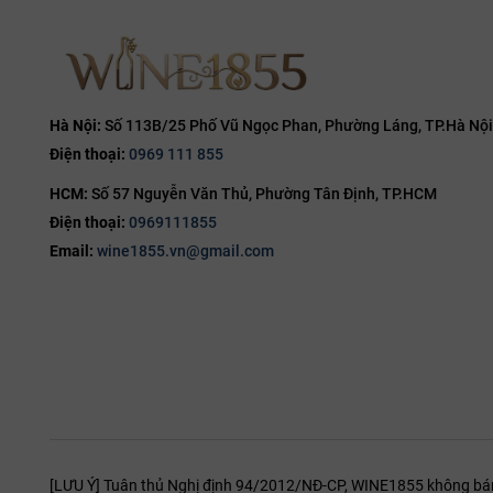
12L
14.7%
Mua rượu
14.8%
Nếu bạn đang 
15%
nhân hoặc l
15.5%
Hà Nội:
Số 113B/25 Phố Vũ Ngọc Phan, Phường Láng, TP.Hà Nội
Tại
WINE185
Điện thoại:
0969 111 855
16%
vang Bodegas
chuẩn lò mát 
HCM:
Số 57 Nguyễn Văn Thủ, Phường Tân Định, TP.HCM
16.5%
Điện thoại:
0969111855
17%
Hãy liên hệ 
Email:
wine1855.vn@gmail.com
19%
20%
[LƯU Ý] Tuân thủ Nghị định 94/2012/NĐ-CP, WINE1855 không bán r