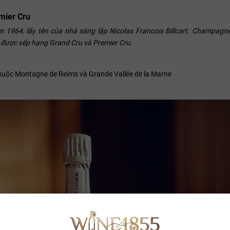
mier Cru
 1964, lấy tên của nhà sáng lập Nicolas Francois Billcart. Champagn
, được xếp hạng Grand Cru và Premier Cru.
huộc Montagne de Reims và Grande Vallée de la Marne