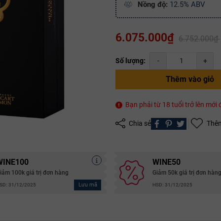
Nồng độ:
12.5% ABV
Mã giảm giá:
6.075.000₫
6.752.000₫
Ngày hết hạn:
Số lượng:
-
+
Điều kiện:
Thêm vào giỏ
Copy mã và nhập mã ở trang
THANH TOÁN
bạn nhé!
Bạn phải từ 18 tuổi trở lên mớ
Chia sẻ
Thêm
WINE100
WINE50
iảm 100k giá trị đơn hàng
Giảm 50k giá trị đơn hàn
Lưu mã
SD: 31/12/2025
HSD: 31/12/2025