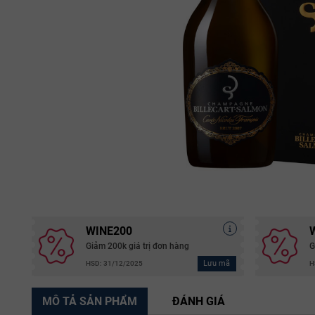
WINE200
Giảm 200k giá trị đơn hàng
G
Lưu mã
HSD: 31/12/2025
H
MÔ TẢ SẢN PHẨM
ĐÁNH GIÁ