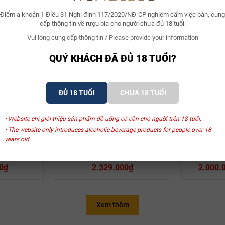
Điểm a khoản 1 Điều 31 Nghị định 117/2020/NĐ-CP nghiêm cấm việc bán, cung
cấp thông tin về rượu bia cho người chưa đủ 18 tuổi.
Xem thêm
Vui lòng cung cấp thông tin / Please provide your information
QUÝ KHÁCH ĐÃ ĐỦ 18 TUỔI?
SẢN PHẨM LIÊN QUAN
ĐỦ 18 TUỔI
CHƯA 18 TUỔI
• Website chỉ giới thiệu sản phẩm đồ uống có cồn cho người trên 18 tuổi.
• The website only introduces alcoholic beverage products for people over 18
rt-Salmon
Champagne Billecart-Salmon
Champagn
years old.
art-Salmon
Champagne Billecart-Salmon
Champagne
aire Brut
Brut Nature
Brut I
0₫
2.329.000₫
2.000.
Xem thêm