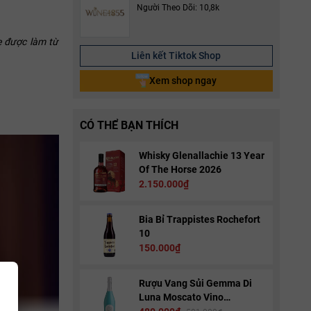
Người Theo Dõi: 10,8k
e được làm từ
Liên kết Tiktok Shop
Xem shop ngay
CÓ THỂ BẠN THÍCH
Whisky Glenallachie 13 Year
Of The Horse 2026
2.150.000₫
Bia Bỉ Trappistes Rochefort
10
150.000₫
Rượu Vang Sủi Gemma Di
Luna Moscato Vino
Spumante