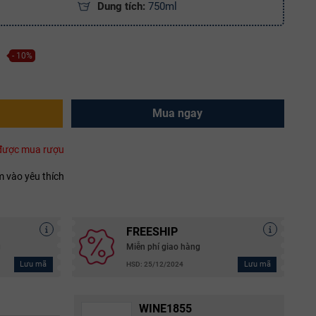
Dung tích:
750ml
- 10%
Mua ngay
i được mua rượu
 vào yêu thích
FREESHIP
g
Miễn phí giao hàng
Lưu mã
Lưu mã
HSD: 25/12/2024
WINE1855