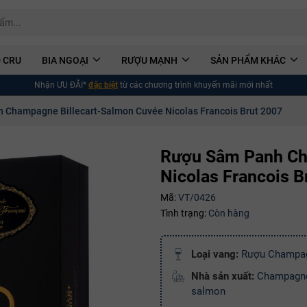
 CRU
BIA NGOẠI
RƯỢU MẠNH
SẢN PHẨM KHÁC
Nhận ƯU ĐÃI*
đặc biệt
từ các chương trình khuyến mãi mới nhất
 Champagne Billecart-Salmon Cuvée Nicolas Francois Brut 2007
Rượu Sâm Panh Ch
Nicolas Francois B
Mã:
VT/0426
Tình trạng:
Còn hàng
Loại vang:
Rượu Champa
Nhà sản xuất:
Champagne 
salmon