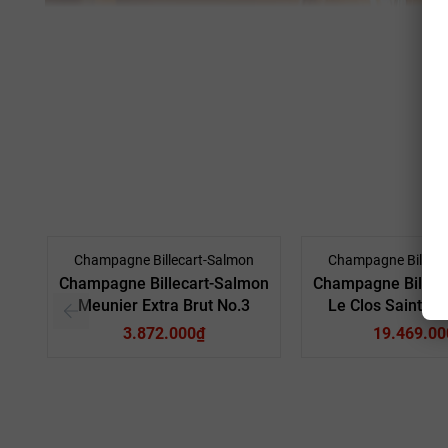
Champagne Billecart-Salmon
Champagne Billeca
Champagne Billecart-Salmon
Champagne Billec
Meunier Extra Brut No.3
Le Clos Saint-Hil
3.872.000₫
19.469.00