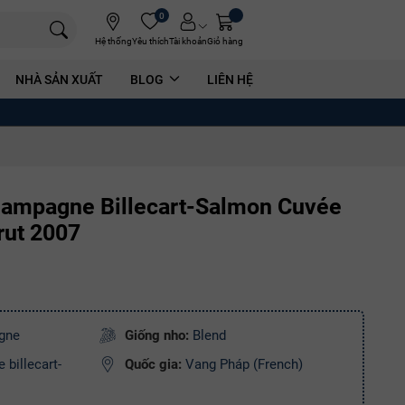
0
Hệ thống
Yêu thích
Tài khoản
Giỏ hàng
NHÀ SẢN XUẤT
BLOG
LIÊN HỆ
ampagne Billecart-Salmon Cuvée
rut 2007
gne
Giống nho:
Blend
billecart-
Quốc gia:
Vang Pháp (French)