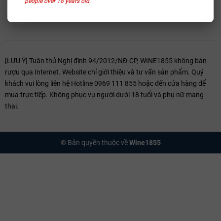
people over 18 years old.
[LƯU Ý] Tuân thủ Nghị định 94/2012/NĐ-CP, WINE1855 không bán
rượu qua Internet. Website chỉ giới thiệu và tư vấn sản phẩm. Quý
khách vui lòng liên hệ Hotline 0969 111 855 hoặc đến cửa hàng để
mua trực tiếp. Không phục vụ người dưới 18 tuổi và phụ nữ mang
thai.
© Bản quyền thuộc về
Wine1855