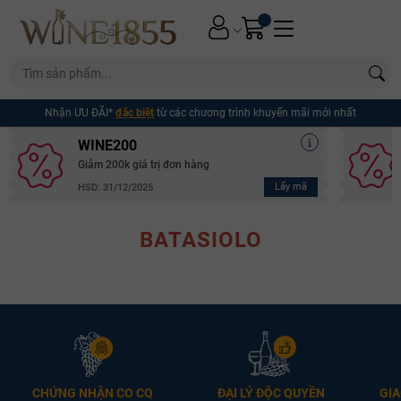
Nhận ƯU ĐÃI*
đặc biệt
từ các chương trình khuyến mãi mới nhất
WINE200
Giảm 200k giá trị đơn hàng
Lấy mã
HSD: 31/12/2025
BATASIOLO
Mã giảm giá:
CHỨNG NHẬN CO CQ
ĐẠI LÝ ĐỘC QUYỀN
GIA