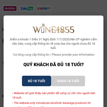
KẾT NỐI CHÚNG TÔI
Điểm a khoản 1 Điều 31 Nghị định 117/2020/NĐ-CP nghiêm cấm
việc bán, cung cấp thông tin về rượu bia cho người chưa đủ 18
tuổi.
Vui lòng cung cấp thông tin / Please provide your information
TRANG VÀNG VIỆT NAM
QUÝ KHÁCH ĐÃ ĐỦ 18 TUỔI?
ĐỦ 18 TUỔI
CHƯA 18 TUỔI
• Website chỉ giới thiệu sản phẩm đồ uống có cồn cho người trên
KHAI BÁO BỘ CỘNG THƯƠNG
18 tuổi.
• The website only introduces alcoholic beverage products for