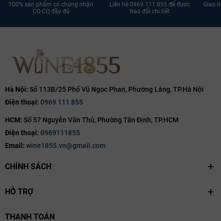
100% sản phẩm có chứng nhận
Liên hệ 0969 111 855 để được
Giao h
Ngày hết hạn:
CO CQ đầy đủ
trao đổi chi tiết
Điều kiện:
Hà Nội:
Số 113B/25 Phố Vũ Ngọc Phan, Phường Láng, TP.Hà Nội
Điện thoại:
0969 111 855
HCM:
Số 57 Nguyễn Văn Thủ, Phường Tân Định, TP.HCM
Điện thoại:
0969111855
Email:
wine1855.vn@gmail.com
CHÍNH SÁCH
HỖ TRỢ
THANH TOÁN