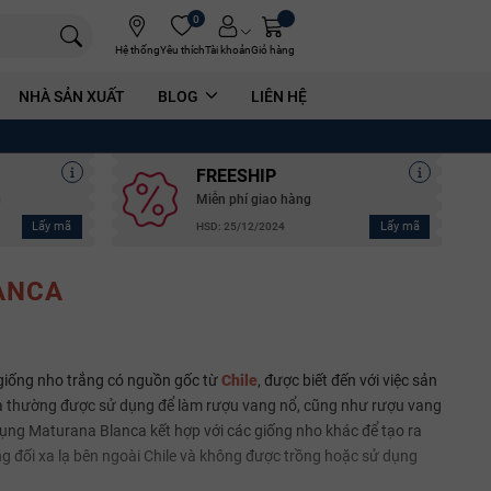
0
Hệ thống
Yêu thích
Tài khoản
Giỏ hàng
NHÀ SẢN XUẤT
BLOG
LIÊN HỆ
FREESHIP
g
Miễn phí giao hàng
Lấy mã
Lấy mã
HSD: 25/12/2024
ANCA
 giống nho trắng có nguồn gốc từ
Chile
, được biết đến với việc sản
ca thường được sử dụng để làm rượu vang nổ, cũng như rượu vang
ụng Maturana Blanca kết hợp với các giống nho khác để tạo ra
ng đối xa lạ bên ngoài Chile và không được trồng hoặc sử dụng