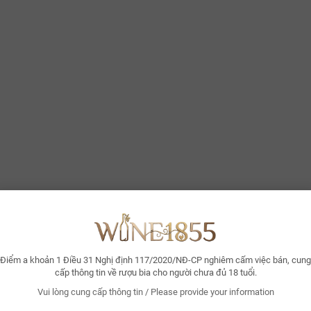
Điểm a khoản 1 Điều 31 Nghị định 117/2020/NĐ-CP nghiêm cấm việc bán, cung
cấp thông tin về rượu bia cho người chưa đủ 18 tuổi.
Vui lòng cung cấp thông tin / Please provide your information