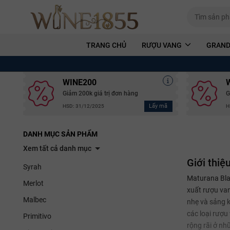
TRANG CHỦ
RƯỢU VANG
GRAND
WINE200
Giảm 200k giá trị đơn hàng
G
Lấy mã
HSD: 31/12/2025
H
DANH MỤC SẢN PHẨM
Xem tất cả danh mục
Giới thiệ
Syrah
Maturana Blan
Merlot
xuất rượu va
Malbec
nhẹ và sảng k
các loại rượu
Primitivo
rộng rãi ở nhữ