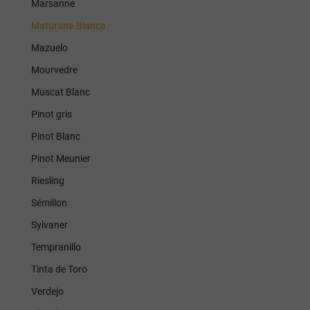
Marsanne
Maturana Blanca
Grenache B
Mazuelo
Mourvedre
Bodegas
Muscat Blanc
Vang
Pinot gris
Pinot Blanc
Pinot Meunier
Riesling
Sémillon
Sylvaner
Tempranillo
Tinta de Toro
Verdejo