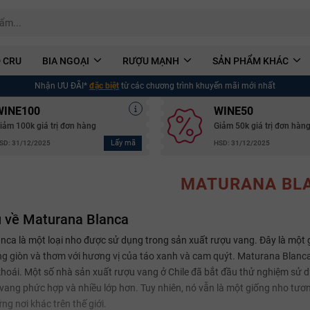
 CRU
BIA NGOẠI
RƯỢU MẠNH
SẢN PHẨM KHÁC
Nhận ƯU ĐÃI*
đặc biệt
từ các chương trình khuyến mãi mới nhất
WINE100
WINE50
iảm 100k giá trị đơn hàng
Giảm 50k giá trị đơn hàn
Lấy mã
SD: 31/12/2025
HSD: 31/12/2025
MATURANA BL
u về Maturana Blanca
ca là một loại nho được sử dụng trong sản xuất rượu vang. Đây là một
ng giòn và thơm với hương vị của táo xanh và cam quýt. Maturana Blan
hoái. Một số nhà sản xuất rượu vang ở Chile đã bắt đầu thử nghiệm sử d
 vang phức hợp và nhiều lớp hơn. Tuy nhiên, nó vẫn là một giống nho tươ
ng nơi khác trên thế giới.