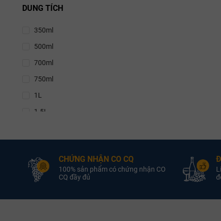
DUNG TÍCH
11%
350ml
11.5%
500ml
11.9%
700ml
12%
750ml
12.5%
1L
13%
1.5L
13.5%
3L
13.8%
4.5L
14%
CHỨNG NHẬN CO CQ
Đ
5L
14.1%
100% sản phẩm có chứng nhận CO
L
6L
CQ đầy đủ
đổ
14.2%
9L
14.5%
12L
14.7%