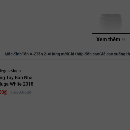
Xem thêm
Mã giảm giá:
Mặc định
Tên A-Z
Tên Z-A
Hàng mới
Giá thấp đến cao
Giá cao xuống t
Ngày hết hạn:
- 9%
degas Muga
Điều kiện:
ng Tây Ban Nha
Muga White 2018
00₫
1.630.000₫
an Nha
Quốc Gia: