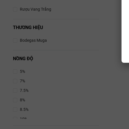
Rượu Vang Trắng
THƯƠNG HIỆU
Bodegas Muga
NỒNG ĐỘ
5%
7%
7.5%
8%
8.5%
10%
10.5%