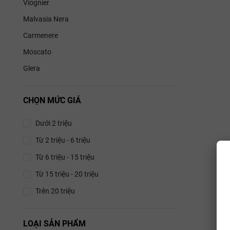
Viognier
Malvasia Nera
Carmenere
Moscato
Glera
CHỌN MỨC GIÁ
Dưới 2 triệu
Từ 2 triệu - 6 triệu
Từ 6 triệu - 15 triệu
Từ 15 triệu - 20 triệu
Trên 20 triệu
LOẠI SẢN PHẨM