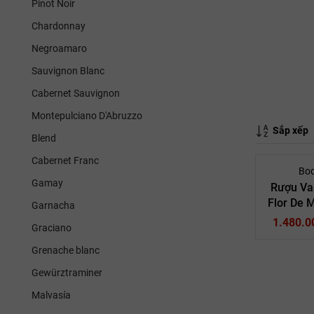
Pinot Noir
Chardonnay
Negroamaro
Sauvignon Blanc
Cabernet Sauvignon
Montepulciano D'Abruzzo
Sắp xếp
Blend
Cabernet Franc
Bo
Gamay
Rượu Va
Flor De 
Garnacha
1.480.0
Graciano
Grenache blanc
Gewürztraminer
Malvasía
Tây B