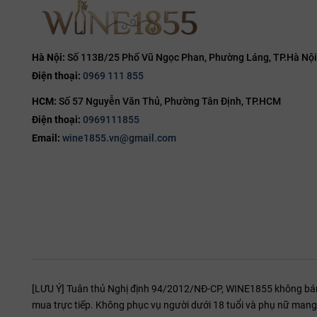
14.8%
15%
15.5%
Hà Nội:
Số 113B/25 Phố Vũ Ngọc Phan, Phường Láng, TP.Hà Nội
Điện thoại:
0969 111 855
16%
HCM:
Số 57 Nguyễn Văn Thủ, Phường Tân Định, TP.HCM
16.5%
Điện thoại:
0969111855
17%
Email:
wine1855.vn@gmail.com
19%
20%
[LƯU Ý] Tuân thủ Nghị định 94/2012/NĐ-CP, WINE1855 không bán r
mua trực tiếp. Không phục vụ người dưới 18 tuổi và phụ nữ mang 