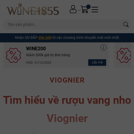
Nhận ƯU ĐÃI*
đặc biệt
từ các chương trình khuyến mãi mới nhất
WINE200
Giảm 200k giá trị đơn hàng
Lấy mã
HSD: 31/12/2025
VIOGNIER
Tìm hiểu về rượu vang nho
Viognier