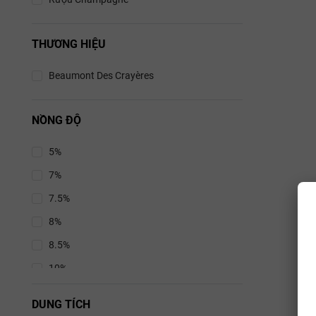
THƯƠNG HIỆU
Beaumont Des Crayères
NỒNG ĐỘ
5%
7%
7.5%
8%
8.5%
10%
10.5%
DUNG TÍCH
11%