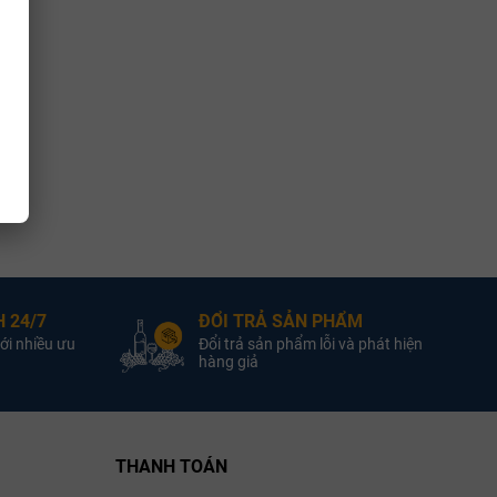
 24/7
ĐỔI TRẢ SẢN PHẨM
ới nhiều ưu
Đổi trả sản phẩm lỗi và phát hiện
hàng giả
THANH TOÁN