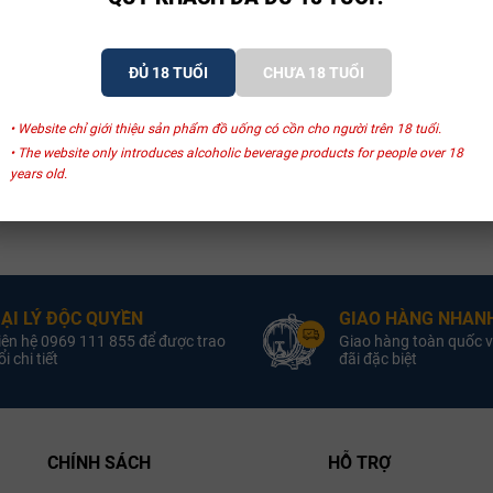
ĐỦ 18 TUỔI
CHƯA 18 TUỔI
• Website chỉ giới thiệu sản phẩm đồ uống có cồn cho người trên 18 tuổi.
• The website only introduces alcoholic beverage products for people over 18
years old.
ẠI LÝ ĐỘC QUYỀN
GIAO HÀNG NHANH
iên hệ 0969 111 855 để được trao
Giao hàng toàn quốc v
i chi tiết
đãi đặc biệt
CHÍNH SÁCH
HỖ TRỢ