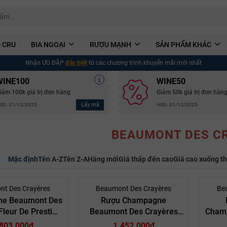
 CRU
BIA NGOẠI
RƯỢU MẠNH
SẢN PHẨM KHÁC
Nhận ƯU ĐÃI*
đặc biệt
từ các chương trình khuyến mãi mới nhất
WINE100
WINE50
iảm 100k giá trị đơn hàng
Giảm 50k giá trị đơn hàn
Lấy mã
SD: 31/12/2025
HSD: 31/12/2025
BEAUMONT DES C
Mặc định
Tên A-Z
Tên Z-A
Hàng mới
Giá thấp đến cao
Giá cao xuống t
nt Des Crayères
Beaumont Des Crayères
Be
e Beaumont Des
Rượu Champagne
Fleur De Prestige
Beaumont Des Crayères
Cham
lésimé Brut 2012
Grand Chardonnay Brut
Cray
.803.000₫
1.452.000₫