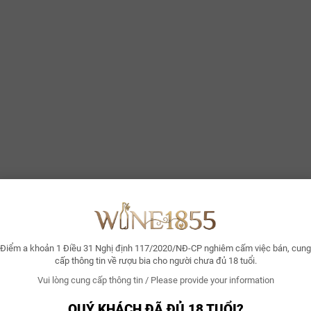
Điểm a khoản 1 Điều 31 Nghị định 117/2020/NĐ-CP nghiêm cấm việc bán, cung
cấp thông tin về rượu bia cho người chưa đủ 18 tuổi.
Vui lòng cung cấp thông tin / Please provide your information
QUÝ KHÁCH ĐÃ ĐỦ 18 TUỔI?