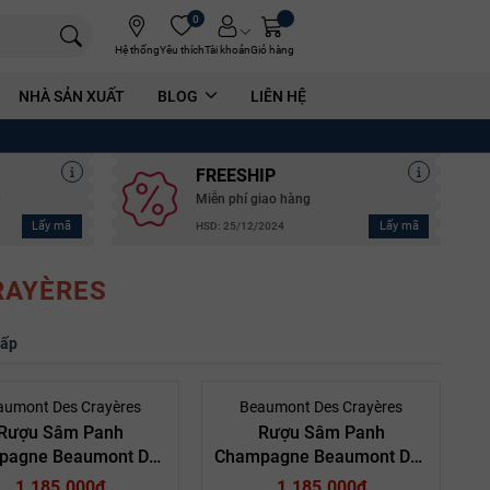
0
Hệ thống
Yêu thích
Tài khoản
Giỏ hàng
NHÀ SẢN XUẤT
BLOG
LIÊN HỆ
FREESHIP
g
Miễn phí giao hàng
Lấy mã
Lấy mã
HSD: 25/12/2024
RAYÈRES
hấp
aumont Des Crayères
Beaumont Des Crayères
Rượu Sâm Panh
Rượu Sâm Panh
pagne Beaumont Des
Champagne Beaumont Des
ères Grand Rosé Brut
Crayères Grande Réserve
1.185.000₫
1.185.000₫