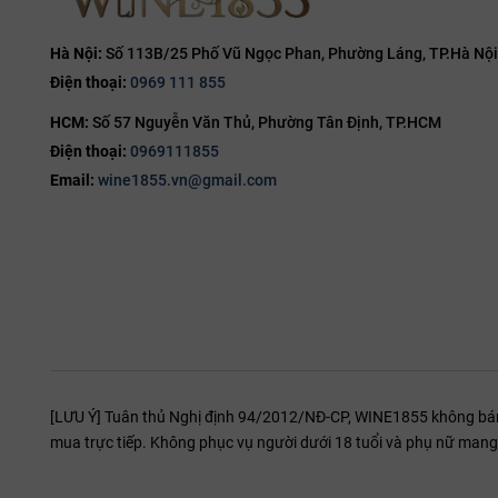
15%
15.5%
Hà Nội:
Số 113B/25 Phố Vũ Ngọc Phan, Phường Láng, TP.Hà Nội
Điện thoại:
0969 111 855
16%
HCM:
Số 57 Nguyễn Văn Thủ, Phường Tân Định, TP.HCM
16.5%
Điện thoại:
0969111855
17%
Email:
wine1855.vn@gmail.com
19%
20%
[LƯU Ý] Tuân thủ Nghị định 94/2012/NĐ-CP, WINE1855 không bán r
mua trực tiếp. Không phục vụ người dưới 18 tuổi và phụ nữ mang 