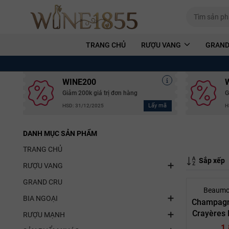
TRANG CHỦ
RƯỢU VANG
GRAND
WINE200
Giảm 200k giá trị đơn hàng
G
Lấy mã
HSD: 31/12/2025
H
DANH MỤC SẢN PHẨM
TRANG CHỦ
Sắp xếp
RƯỢU VANG
GRAND CRU
Beaumo
BIA NGOẠI
Champagn
Crayères 
RƯỢU MẠNH
Blanc Mil
1