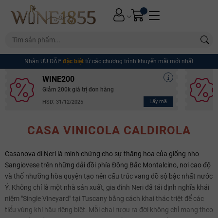
Nhận ƯU ĐÃI*
đặc biệt
từ các chương trình khuyến mãi mới nhất
WINE200
Giảm 200k giá trị đơn hàng
Lấy mã
HSD: 31/12/2025
CASA VINICOLA CALDIROLA
Casanova di Neri là minh chứng cho sự thăng hoa của giống nho
Sangiovese trên những dải đồi phía Đông Bắc Montalcino, nơi cao độ
và thổ nhưỡng hòa quyện tạo nên cấu trúc vang đồ sộ bậc nhất nước
Ý. Không chỉ là một nhà sản xuất, gia đình Neri đã tái định nghĩa khái
niệm "Single Vineyard" tại Tuscany bằng cách khai thác triệt để các
tiểu vùng khí hậu riêng biệt. Mỗi chai rượu ra đời không chỉ mang theo