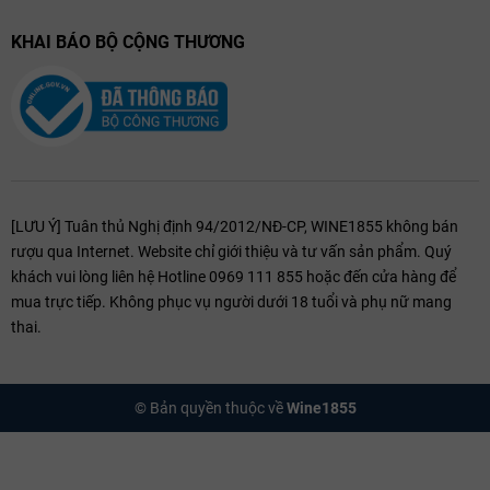
KHAI BÁO BỘ CỘNG THƯƠNG
Irrosso
: Một dòng IGT sáng tạo, phối trộn Sangiovese với một tỷ
lệ nhỏ các giống nho quốc tế để tạo ra sự mượt mà khó cưỡng.
Kỹ thuật Sản xuất
Quy trình sản xuất tại đây là sự kết hợp giữa thủ công tỉ mỉ và công
nghệ hiện đại. Nho được thu hoạch bằng tay vào sáng sớm và trải
qua hai lần phân loại trên bàn quang học để loại bỏ hoàn toàn những
trái không đạt chuẩn. Quá trình lên men diễn ra trong các thùng gỗ
[LƯU Ý] Tuân thủ Nghị định 94/2012/NĐ-CP, WINE1855 không bán
sồi hình nón hở hoặc thùng thép không gỉ ở nhiệt độ kiểm soát chặt
rượu qua Internet. Website chỉ giới thiệu và tư vấn sản phẩm. Quý
chẽ 28–30°C bằng men bản địa.
khách vui lòng liên hệ Hotline 0969 111 855 hoặc đến cửa hàng để
mua trực tiếp. Không phục vụ người dưới 18 tuổi và phụ nữ mang
Rượu được ủ trong các thùng gỗ sồi lớn (botti) truyền thống kết hợp
thai.
với thùng tonneau dung tích 500 lít tùy theo từng dòng sản phẩm.
Thời gian ủ thường kéo dài từ 30 đến 45 tháng, sử dụng gỗ sồi Pháp
có độ cháy trung bình để làm mềm cấu trúc mà không lấn át hương
© Bản quyền thuộc về
Wine1855
trái cây nguyên bản. Sau khi đóng chai, rượu tiếp tục được giữ lại
trong hầm tối thêm ít nhất 12 tháng để các tầng hương vị đạt đến độ
chín muồi.