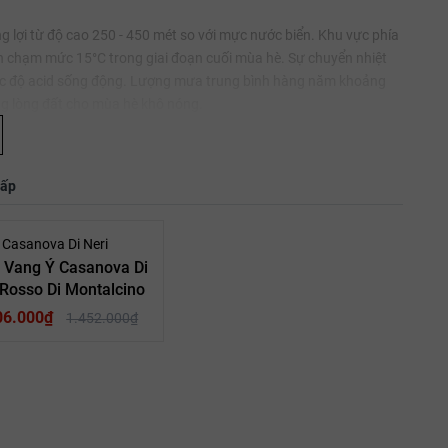
g lợi từ độ cao 250 - 450 mét so với mực nước biển. Khu vực phía
n chạm mức 15°C trong giai đoạn cuối mùa hè. Sự chuyển nhiệt
được độ acid sống động. Lượng mưa trung bình hàng năm khoảng
g lòng đất cho mùa hè khô nóng.
rầm tích khoáng sản cổ đại. Cấu trúc đất nghèo dinh dưỡng nhưng
hấp
 sống. Khả năng thoát nước tuyệt vời của đá vôi ngăn chặn tình
 độ bám tỏa rộng trên vòm miệng.
- 10%
Casanova Di Neri
 Vang Ý Casanova Di
 biến thể địa phương của giống nho Sangiovese. Tại vùng
 Rosso Di Montalcino
i trồng tại Chianti hay các vùng lân cận. Với lớp vỏ dày và khả
06.000₫
1.452.000₫
 màu sắc đỏ sẫm đặc trưng và khả năng chống oxy hóa mạnh mẽ.
vẫn giữ được sự tươi mới của trái cây.
ạng nghiêm ngặt nhất của Ý:
u Vang Đỏ
Loại vang: