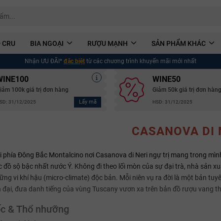
 CRU
BIA NGOẠI
RƯỢU MẠNH
SẢN PHẨM KHÁC
Nhận ƯU ĐÃI*
đặc biệt
từ các chương trình khuyến mãi mới nhất
WINE100
WINE50
iảm 100k giá trị đơn hàng
Giảm 50k giá trị đơn hàn
Lấy mã
SD: 31/12/2025
HSD: 31/12/2025
CASANOVA DI 
 phía Đông Bắc Montalcino nơi Casanova di Neri ngự trị mang trong mìn
c đồ sộ bậc nhất nước Ý. Không đi theo lối mòn của sự đại trà, nhà sản x
ng vi khí hậu (micro-climate) độc bản. Mỗi niên vụ ra đời là một bản tuy
 đại, đưa danh tiếng của vùng Tuscany vươn xa trên bản đồ rượu vang thế
c & Thổ nhưỡng