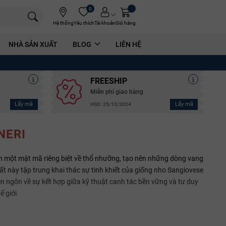
0
Hệ thống
Yêu thích
Tài khoản
Giỏ hàng
NHÀ SẢN XUẤT
BLOG
LIÊN HỆ
FREESHIP
g
Miễn phí giao hàng
Lấy mã
Lấy mã
HSD: 25/12/2024
NERI
h một mật mã riêng biệt về thổ nhưỡng, tạo nên những dòng vang
uất này tập trung khai thác sự tinh khiết của giống nho Sangiovese
ên ngôn về sự kết hợp giữa kỹ thuật canh tác bền vững và tư duy
 giới.