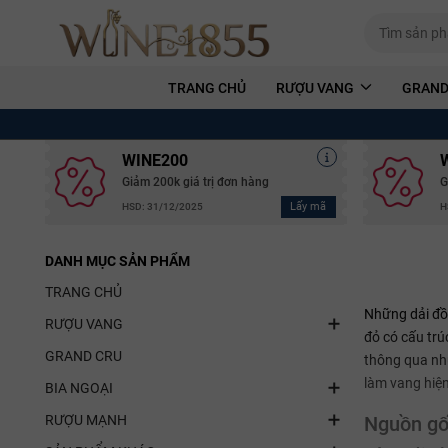
TRANG CHỦ
RƯỢU VANG
GRAND
WINE200
Giảm 200k giá trị đơn hàng
G
Lấy mã
HSD: 31/12/2025
H
DANH MỤC SẢN PHẨM
TRANG CHỦ
Những dải đồi
RƯỢU VANG
đỏ có cấu trú
GRAND CRU
thông qua nhữ
làm vang hiện
BIA NGOẠI
RƯỢU MẠNH
Nguồn gố