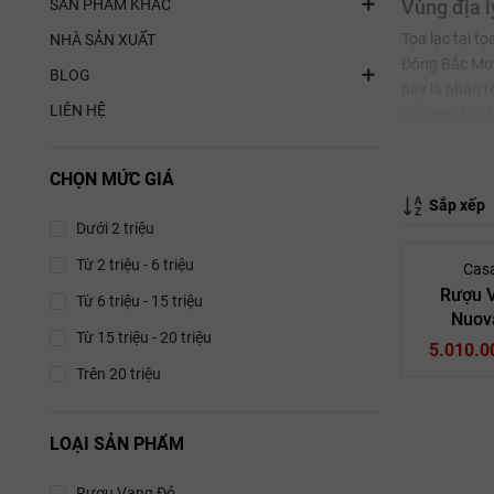
SẢN PHẨM KHÁC
Vùng địa l
Tọa lạc tại t
NHÀ SẢN XUẤT
Đông Bắc Mon
BLOG
này là nhân t
LIÊN HỆ
700mm, tập t
Loại đất (S
CHỌN MỨC GIÁ
Địa tầng nơi 
Sắp xếp
giàu canxi và
Dưới 2 triệu
trạng úng rễ,
Từ 2 triệu - 6 triệu
Casa
Các giốn
Rượu 
Từ 6 triệu - 15 triệu
Toàn bộ di sả
Nuova
Từ 15 triệu - 20 triệu
M
Montalcino, g
5.010.0
năng chịu hạ
Trên 20 triệu
Điều này cho 
Hệ thống
LOẠI SẢN PHẨM
Các sản phẩm
Rượu V
Rượu Vang Đỏ