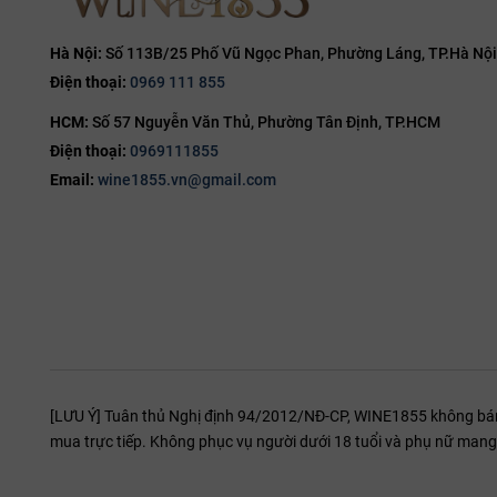
Nghệ thu
15%
Một chai Brun
15.5%
Hà Nội:
Số 113B/25 Phố Vũ Ngọc Phan, Phường Láng, TP.Hà Nội
Nhiệt độ lý t
Điện thoại:
0969 111 855
16%
Về ẩm thực, d
HCM:
Số 57 Nguyễn Văn Thủ, Phường Tân Định, TP.HCM
16.5%
năm. Sự đậm đ
Điện thoại:
0969111855
thưởng thức 
17%
Email:
wine1855.vn@gmail.com
19%
Tại sao 
20%
Tại WINE1855,
Toàn bộ các 
cá tính thổ 
Trải nghiệm t
[LƯU Ý] Tuân thủ Nghị định 94/2012/NĐ-CP, WINE1855 không bán r
mua trực tiếp. Không phục vụ người dưới 18 tuổi và phụ nữ mang 