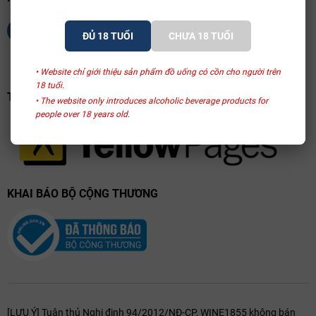
đều được tuyển chọn từ 17 vườn nho Grand Cru và một vườn nho
Premier Cru lịch sử tại Hautvillers (nơi vị tu sĩ Dom Pierre Pérignon
ĐỦ 18 TUỔI
CHƯA 18 TUỔI
từng sinh sống). Trên nhãn chai, sự hiện diện của năm niên vụ
(Vintage) chính là lời khẳng định về đẳng cấp khác biệt so với các
• Website chỉ giới thiệu sản phẩm đồ uống có cồn cho người trên
dòng Non-Vintage (NV) phổ thông trên thị trường.
18 tuổi.
TRANG VÀNG VIỆT NAM
• The website only introduces alcoholic beverage products for
Nhà sản xuất nổi tiếng
people over 18 years old.
Được dẫn dắt bởi các bậc thầy hầm rượu (Chef de Cave) như Richard
Geoffroy và hiện nay là Vincent Chaperon, Dom Pérignon luôn duy trì
một phong cách không thể nhầm lẫn.
Moët & Chandon:
Tập đoàn mẹ đứng sau việc bảo trợ và phát
KHAI BÁO BỘ CỘNG THƯƠNG
triển thương hiệu lên tầm thế giới.
Richard Geoffroy:
Người đã định nghĩa lại khái niệm "Plénitude"
(các giai đoạn trưởng thành của rượu).
Vincent Chaperon:
Chuyên gia tập trung vào việc khai thác tối đa
tiềm năng của terroir trong bối cảnh biến đổi khí hậu.
[LƯU Ý] Tuân thủ Nghị định 94/2012/NĐ-CP, WINE1855 không bán