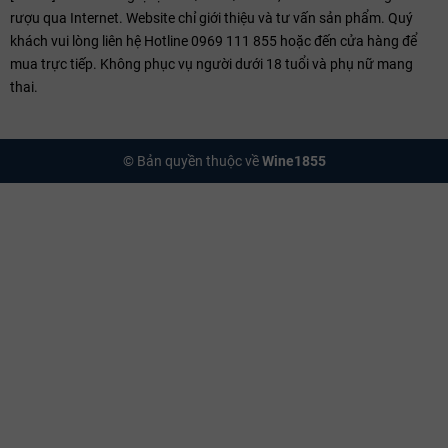
Kỹ thuật Sản xuất
rượu qua Internet. Website chỉ giới thiệu và tư vấn sản phẩm. Quý
Quy trình chế tác Dom Pérignon là sự kiên nhẫn tuyệt đối. Nho được
khách vui lòng liên hệ Hotline 0969 111 855 hoặc đến cửa hàng để
ép cực kỳ nhẹ nhàng để tránh chiết xuất tannin chát từ vỏ. Quá trình
mua trực tiếp. Không phục vụ người dưới 18 tuổi và phụ nữ mang
lên men lần thứ nhất diễn ra trong các tank thép không gỉ để giữ độ
thai.
tinh khiết của trái cây. Sau khi đóng chai, rượu trải qua quá trình lên
men thứ hai (Méthode Champenoise) trong hầm đá vôi tối tăm và yên
tĩnh.
© Bản quyền thuộc về
Wine1855
Điểm mấu chốt làm nên sự sang trọng của Dom Pérignon là thời gian
ủ xác men (lees aging). Rượu được giữ trong hầm ít nhất 8 năm cho
dòng Vintage thông thường, và lâu hơn rất nhiều cho các dòng P2
(Plénitude 2). Trong thời gian này, quá trình tự phân (autolysis) diễn
ra, chuyển hóa các tế bào men thành những hợp chất hương thơm
phức tạp và tạo nên lớp bọt sủi mịn màng như kem (mousse).
Hương vị
Ngoại quan (Appearance)
Rượu có màu vàng rơm rực rỡ với những ánh xanh nhẹ khi còn trẻ,
chuyển dần sang màu vàng kim óng ả theo thời gian. Các dải bong
bóng (perlage) cực mịn, liên tục chuyển động từ đáy ly lên bề mặt, tạo