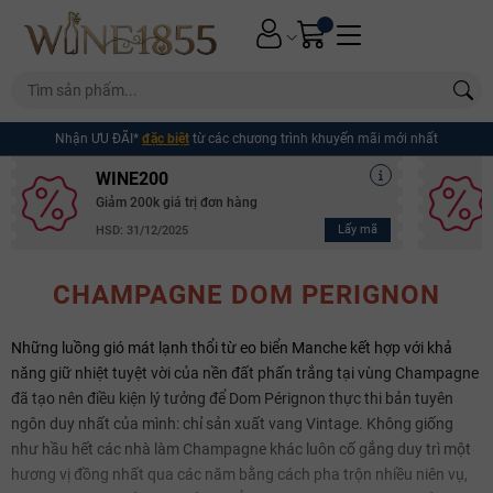
Nhận ƯU ĐÃI*
đặc biệt
từ các chương trình khuyến mãi mới nhất
WINE200
Giảm 200k giá trị đơn hàng
Lấy mã
HSD: 31/12/2025
CHAMPAGNE DOM PERIGNON
Những luồng gió mát lạnh thổi từ eo biển Manche kết hợp với khả
năng giữ nhiệt tuyệt vời của nền đất phấn trắng tại vùng Champagne
đã tạo nên điều kiện lý tưởng để Dom Pérignon thực thi bản tuyên
ngôn duy nhất của mình: chỉ sản xuất vang Vintage. Không giống
như hầu hết các nhà làm Champagne khác luôn cố gắng duy trì một
hương vị đồng nhất qua các năm bằng cách pha trộn nhiều niên vụ,