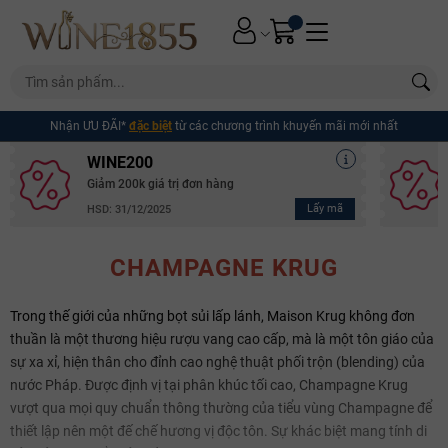
Nhận ƯU ĐÃI*
đặc biệt
từ các chương trình khuyến mãi mới nhất
WINE200
Giảm 200k giá trị đơn hàng
Lấy mã
HSD: 31/12/2025
CHAMPAGNE KRUG
Trong thế giới của những bọt sủi lấp lánh, Maison Krug không đơn
thuần là một thương hiệu rượu vang cao cấp, mà là một tôn giáo của
sự xa xỉ, hiện thân cho đỉnh cao nghệ thuật phối trộn (blending) của
nước Pháp. Được định vị tại phân khúc tối cao, Champagne Krug
vượt qua mọi quy chuẩn thông thường của tiểu vùng Champagne để
thiết lập nên một đế chế hương vị độc tôn. Sự khác biệt mang tính di