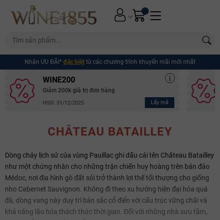
Nhận ƯU ĐÃI*
đặc biệt
từ các chương trình khuyến mãi mới nhất
WINE200
Giảm 200k giá trị đơn hàng
Lấy mã
HSD: 31/12/2025
CHÂTEAU BATAILLEY
Dòng chảy lịch sử của vùng Pauillac ghi dấu cái tên Château Batailley
như một chứng nhân cho những trận chiến huy hoàng trên bán đảo
Médoc, nơi địa hình gò đất sỏi trở thành lợi thế tối thượng cho giống
nho Cabernet Sauvignon. Không đi theo xu hướng hiện đại hóa quá
đà, dòng vang này duy trì bản sắc cổ điển với cấu trúc vững chãi và
khả năng lão hóa thách thức thời gian. Đối với những nhà sưu tầm,