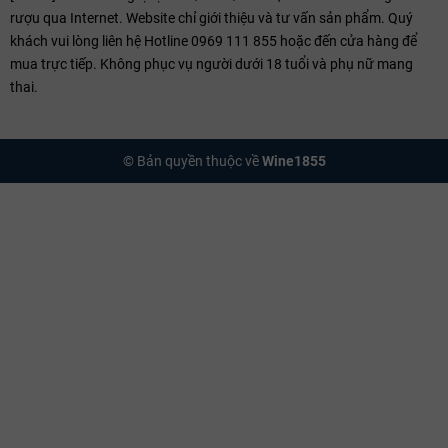
tại Pauillac với phong cách mềm mại hơn.
rượu qua Internet. Website chỉ giới thiệu và tư vấn sản phẩm. Quý
khách vui lòng liên hệ Hotline 0969 111 855 hoặc đến cửa hàng để
Château Trotte Vieille:
Đại diện Premier Grand Cru Classé đỉnh
mua trực tiếp. Không phục vụ người dưới 18 tuổi và phụ nữ mang
cao tại vùng Saint-Émilion.
thai.
Château Beau-Site:
Ngôi sao của vùng Saint-Estèphe với cấu
trúc mạnh mẽ.
© Bản quyền thuộc về
Wine1855
Kỹ thuật Sản xuất
Nho tại điền trang được thu hoạch hoàn toàn thủ công, trải qua hai
công đoạn chọn lọc khắt khe trên bàn rung và hệ thống quang học
trước khi đưa vào sản xuất. Quá trình lên men sơ cấp diễn ra trong
các bồn thép không gỉ được kiểm soát nhiệt độ nghiêm ngặt ở mức
26–28°C để chiết xuất tannin một cách êm ái nhất.
Rượu sau đó được ủ từ 16 đến 18 tháng trong thùng gỗ sồi Pháp
(Allier oak), với tỷ lệ thùng mới dao động từ 55% đến 60% tùy thuộc
vào sức mạnh của từng niên vụ. Quá trình ủ này giúp các phân tử
tannin trở nên mịn màng và tích hợp các tầng hương thứ cấp. Cuối
cùng, rượu được làm trong bằng lòng trắng trứng tươi theo phương