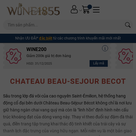
Nhận ƯU ĐÃI*
đặc biệt
từ các chương trình khuyến mãi mới nhất
WINE200
Giảm 200k giá trị đơn hàng
Lấy mã
HSD: 31/12/2025
CHATEAU BEAU-SEJOUR BECOT
Sâu trong lớp đá vôi của cao nguyên Saint-Émilion, hệ thống hang
động cổ đại bên dưới Château Beau-Séjour Bécot không chỉ là nơi lưu
giữ hàng ngàn chai vang quý mà còn là "linh hồn" định hình nên cấu
trúc khoáng đạt của dòng vang này. Thay vì theo đuổi sự đậm đà thái
quá, điền trang tập trung khai thác độ tinh khiết của trái cây và sự
thanh lịch đặc trưng của vùng hữu ngạn. Mỗi niên vụ là một bản giao