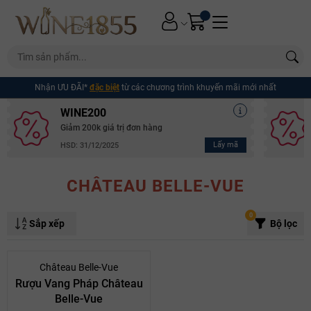
Nhận ƯU ĐÃI*
đặc biệt
từ các chương trình khuyến mãi mới nhất
WINE200
Giảm 200k giá trị đơn hàng
Lấy mã
HSD: 31/12/2025
CHÂTEAU BELLE-VUE
0
Sắp xếp
Bộ lọc
Château Belle-Vue
Rượu Vang Pháp Château
Belle-Vue