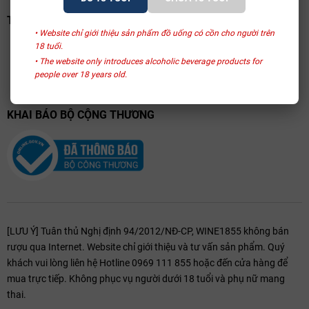
TRANG VÀNG VIỆT NAM
• Website chỉ giới thiệu sản phẩm đồ uống có cồn cho người trên
18 tuổi.
• The website only introduces alcoholic beverage products for
people over 18 years old.
KHAI BÁO BỘ CỘNG THƯƠNG
[LƯU Ý] Tuân thủ Nghị định 94/2012/NĐ-CP, WINE1855 không bán
rượu qua Internet. Website chỉ giới thiệu và tư vấn sản phẩm. Quý
khách vui lòng liên hệ Hotline 0969 111 855 hoặc đến cửa hàng để
mua trực tiếp. Không phục vụ người dưới 18 tuổi và phụ nữ mang
thai.