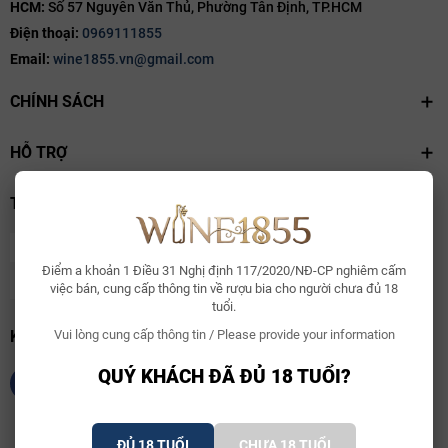
HCM:
Số 57 Nguyễn Văn Thủ, Phường Tân Định, TP.HCM
Điện thoại:
0969111855
Email:
wine1855.vn@gmail.com
CHÍNH SÁCH
HỖ TRỢ
THANH TOÁN
Điểm a khoản 1 Điều 31 Nghị định 117/2020/NĐ-CP nghiêm cấm
việc bán, cung cấp thông tin về rượu bia cho người chưa đủ 18
tuổi.
KẾT NỐI CHÚNG TÔI
Vui lòng cung cấp thông tin / Please provide your information
QUÝ KHÁCH ĐÃ ĐỦ 18 TUỔI?
ĐỦ 18 TUỔI
CHƯA 18 TUỔI