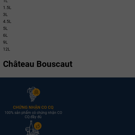
1L
1.5L
3L
4.5L
5L
6L
9L
12L
Château Bouscaut
CHỨNG NHẬN CO CQ
100% sản phẩm có chứng nhận CO
CQ đầy đủ