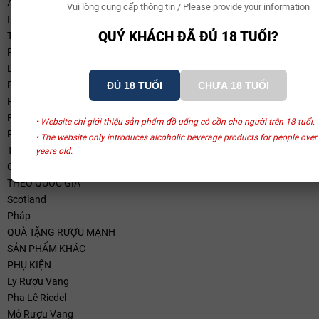
Ale
Vui lòng cung cấp thông tin / Please provide your information
IPA
QUÝ KHÁCH ĐÃ ĐỦ 18 TUỔI?
THƯƠNG HIỆU
RƯỢU MẠNH
LOẠI RƯỢU
Rượu Whisky
ĐỦ 18 TUỔI
CHƯA 18 TUỔI
Rượu Cognac
Rượu Vermouth
• Website chỉ giới thiệu sản phẩm đồ uống có cồn cho người trên 18 tuổi.
Rượu Rum
• The website only introduces alcoholic beverage products for people over
THƯƠNG HIỆU
years old.
Cognac Lhéraud
THEO QUỐC GIA
Scotland
Pháp
QUÀ TẶNG RƯỢU MẠNH
SẢN PHẨM KHÁC
PHỤ KIỆN
Ly Rượu Vang
Pha Lê Riedel
Mở Rượu Vang