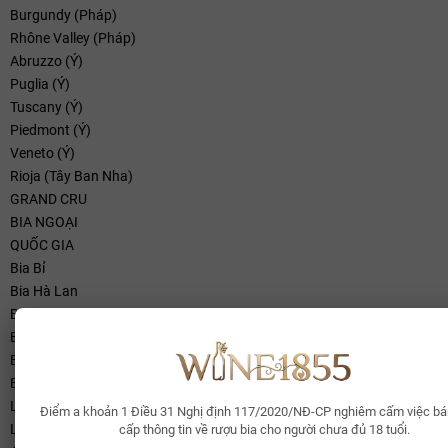
Burgundy (Pháp)
Rhône Valley (Pháp)
Abruzzo (Ý)
Puglia (Ý)
Tuscany (Ý)
Piedmont (Ý)
Veneto (Ý)
Rioja (Tây Ban Nha)
GRAND CRU
BIA NGOẠI
QUỐC GIA
Bia Bỉ
Bia Hà Lan
Bia Đức
Bia Tiệp Séc
Bia Nga
Bia Lào
LOẠI BIA
Điểm a khoản 1 Điều 31 Nghị định 117/2020/NĐ-CP nghiêm cấm việc bá
Lager
cấp thông tin về rượu bia cho người chưa đủ 18 tuổi.