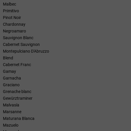
Malbec
Primitivo
Pinot Noir
Chardonnay
Negroamaro
Sauvignon Blanc
Cabernet Sauvignon
Montepulciano D'Abruzzo
Blend
Cabernet Franc
Gamay
Garnacha
Graciano
Grenache blanc
Gewürztraminer
Malvasía
Marsanne
Maturana Blanca
Mazuelo