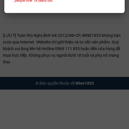
people over 18 years old.
[LƯU Ý] Tuân thủ Nghị định 94/2012/NĐ-CP, WINE1855 không bán
rượu qua Internet. Website chỉ giới thiệu và tư vấn sản phẩm. Quý
khách vui lòng liên hệ Hotline 0969 111 855 hoặc đến cửa hàng để
mua trực tiếp. Không phục vụ người dưới 18 tuổi và phụ nữ mang
thai.
© Bản quyền thuộc về
Wine1855