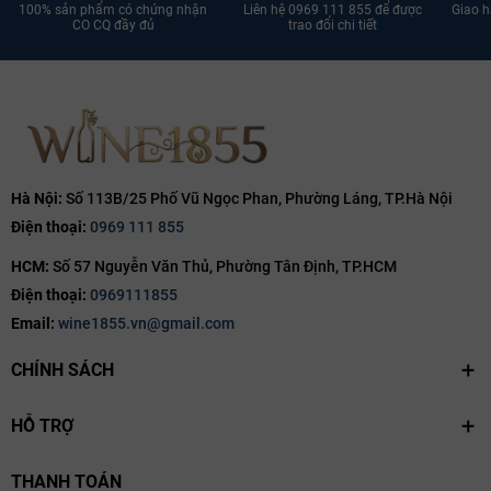
100% sản phẩm có chứng nhận
Liên hệ 0969 111 855 để được
Giao h
Ngày hết hạn:
CO CQ đầy đủ
trao đổi chi tiết
Điều kiện:
Hà Nội:
Số 113B/25 Phố Vũ Ngọc Phan, Phường Láng, TP.Hà Nội
Điện thoại:
0969 111 855
HCM:
Số 57 Nguyễn Văn Thủ, Phường Tân Định, TP.HCM
Điện thoại:
0969111855
Email:
wine1855.vn@gmail.com
CHÍNH SÁCH
HỖ TRỢ
THANH TOÁN