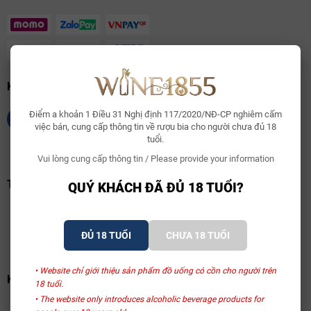
KẾT NỐI CHÚNG TÔI
Điểm a khoản 1 Điều 31 Nghị định 117/2020/NĐ-CP nghiêm cấm
việc bán, cung cấp thông tin về rượu bia cho người chưa đủ 18
tuổi.
Vui lòng cung cấp thông tin / Please provide your information
TRANG VÀNG VIỆT NAM
QUÝ KHÁCH ĐÃ ĐỦ 18 TUỔI?
ĐỦ 18 TUỔI
CHƯA 18 TUỔI
• Website chỉ giới thiệu sản phẩm đồ uống có cồn cho người trên
KHAI BÁO BỘ CỘNG THƯƠNG
18 tuổi.
• The website only introduces alcoholic beverage products for