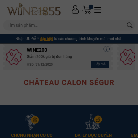
Nhận ƯU ĐÃI*
đặc biệt
từ các chương trình khuyến mãi mới nhất
WINE200
Giảm 200k giá trị đơn hàng
Lấy mã
HSD: 31/12/2025
CHÂTEAU CALON SÉGUR
Mã giảm giá:
CHỨNG NHẬN CO CQ
ĐẠI LÝ ĐỘC QUYỀN
GIA