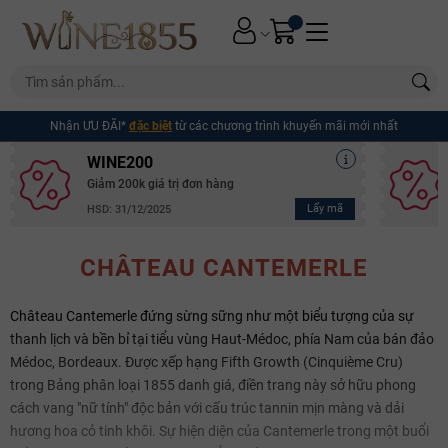
Nhận ƯU ĐÃI*
đặc biệt
từ các chương trình khuyến mãi mới nhất
WINE200
Giảm 200k giá trị đơn hàng
Lấy mã
HSD: 31/12/2025
CHÂTEAU CANTEMERLE
Château Cantemerle đứng sừng sững như một biểu tượng của sự
thanh lịch và bền bỉ tại tiểu vùng Haut-Médoc, phía Nam của bán đảo
Médoc, Bordeaux. Được xếp hạng Fifth Growth (Cinquième Cru)
trong Bảng phân loại 1855 danh giá, điền trang này sở hữu phong
cách vang "nữ tính" độc bản với cấu trúc tannin mịn màng và dải
hương hoa cỏ tinh khôi. Sự hiện diện của Cantemerle trong một buổi