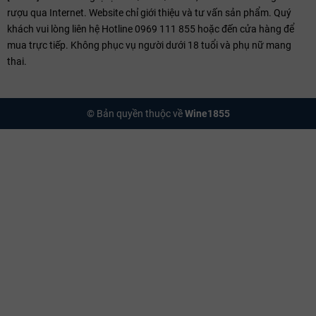
rượu qua Internet. Website chỉ giới thiệu và tư vấn sản phẩm. Quý
Château Cantemerle:
Dòng vang chính (Grand Vin) mang phong
khách vui lòng liên hệ Hotline 0969 111 855 hoặc đến cửa hàng để
cách cổ điển, cấu trúc mượt mà và hương vị phức hợp.
mua trực tiếp. Không phục vụ người dưới 18 tuổi và phụ nữ mang
thai.
Les Allées de Cantemerle:
Dòng vang thứ hai (Second Vin) được
làm từ những gốc nho trẻ hơn, mang phong cách trẻ trung và dễ
tiếp cận sớm.
© Bản quyền thuộc về
Wine1855
Château Grand-Puy-Lacoste:
Một tên tuổi Grand Cru Classé
khác thường được các Sommelier so sánh về độ ổn định và đẳng
cấp với Cantemerle.
Kỹ thuật Sản xuất
Quy trình sản xuất tại Cantemerle là sự kết hợp giữa thủ công tỉ mỉ và
công nghệ kiểm soát hiện đại. Nho được thu hoạch hoàn toàn bằng
tay, phân loại nghiêm ngặt hai lần trên bàn rung quang học để loại bỏ
mọi tạp chất.
Quá trình lên men diễn ra trong các bồn gỗ sồi và tank thép không gỉ
lớn ở nhiệt độ kiểm soát từ 26–28°C. Việc ngâm xác nho kéo dài từ