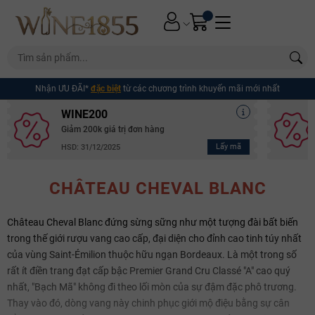
Nhận ƯU ĐÃI*
đặc biệt
từ các chương trình khuyến mãi mới nhất
WINE200
Giảm 200k giá trị đơn hàng
Lấy mã
HSD: 31/12/2025
CHÂTEAU CHEVAL BLANC
Château Cheval Blanc đứng sừng sững như một tượng đài bất biến
trong thế giới rượu vang cao cấp, đại diện cho đỉnh cao tinh túy nhất
của vùng Saint-Émilion thuộc hữu ngạn Bordeaux. Là một trong số
rất ít điền trang đạt cấp bậc Premier Grand Cru Classé "A" cao quý
nhất, "Bạch Mã" không đi theo lối mòn của sự đậm đặc phô trương.
Thay vào đó, dòng vang này chinh phục giới mộ điệu bằng sự cân