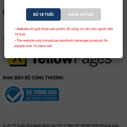
danh Stephan von Neipperg. Nho được thu hoạch thủ công vào sáng
sớm, đựng trong các giỏ nhỏ để tránh dập nát. Sau khi phân loại kỹ
ĐỦ 18 TUỔI
CHƯA 18 TUỔI
lưỡng bằng máy quang học, nho được lên men trong các thùng gỗ
lớn và thùng thép không gỉ có kiểm soát nhiệt độ nghiêm ngặt ở mức
• Website chỉ giới thiệu sản phẩm đồ uống có cồn cho người trên
26–28°C.
18 tuổi.
TRANG VÀNG VIỆT NAM
• The website only introduces alcoholic beverage products for
Kỹ thuật "pigeage" (nhấn chìm bã nho) được thực hiện thủ công để
people over 18 years old.
chiết xuất tannin mịn màng nhất. Rượu sau đó được ủ từ 15 đến 18
tháng trong thùng gỗ sồi Pháp, với tỷ lệ thùng mới dao động từ 30%
đến 50%. Quá trình ủ trên bã men (lees) giúp rượu tăng thêm độ ngậy
và sự phức hợp trước khi được đóng chai mà không qua lọc quá mức
nhằm giữ nguyên đặc tính tự nhiên của rượu vang Pháp cao cấp.
KHAI BÁO BỘ CỘNG THƯƠNG
Hương vị — Tasting Notes Chuyên Nghiệp
Ngoại quan (Appearance)
Rượu sở hữu màu đỏ tím sậm (deep purple) rực rỡ, phản chiếu sức trẻ
và nồng độ đậm đặc. Độ nhớt thể hiện rõ qua những đường chân
rượu chảy chậm trên thành ly, minh chứng cho một cấu trúc vững
chãi.
[LƯU Ý] Tuân thủ Nghị định 94/2012/NĐ-CP, WINE1855 không bán