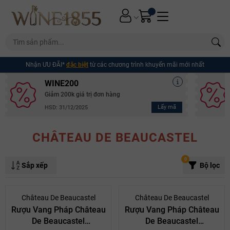
Nhận ƯU ĐÃI*
đặc biệt
từ các chương trình khuyến mãi mới nhất
WINE200
Giảm 200k giá trị đơn hàng
Lấy mã
HSD: 31/12/2025
CHÂTEAU DE BEAUCASTEL
0
Sắp xếp
Bộ lọc
- 10%
- 10%
Château De Beaucastel
Château De Beaucastel
Rượu Vang Pháp Château
Rượu Vang Pháp Château
De Beaucastel
De Beaucastel