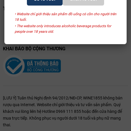
TRANG VÀNG VIỆT NAM
• Website chỉ giới thiệu sản phẩm đồ uống có cồn cho người trên
18 tuổi.
• The website only introduces alcoholic beverage products for
people over 18 years old.
KHAI BÁO BỘ CỘNG THƯƠNG
[LƯU Ý] Tuân thủ Nghị định 94/2012/NĐ-CP, WINE1855 không bán
rượu qua Internet. Website chỉ giới thiệu và tư vấn sản phẩm. Quý
khách vui lòng liên hệ Hotline 0969 111 855 hoặc đến cửa hàng để
mua trực tiếp. Không phục vụ người dưới 18 tuổi và phụ nữ mang
thai.