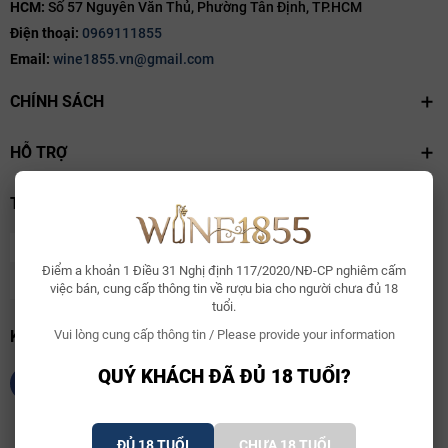
HCM:
Số 57 Nguyễn Văn Thủ, Phường Tân Định, TP.HCM
Điện thoại:
0969111855
Email:
wine1855.vn@gmail.com
CHÍNH SÁCH
HỖ TRỢ
THANH TOÁN
Điểm a khoản 1 Điều 31 Nghị định 117/2020/NĐ-CP nghiêm cấm
việc bán, cung cấp thông tin về rượu bia cho người chưa đủ 18
tuổi.
KẾT NỐI CHÚNG TÔI
Vui lòng cung cấp thông tin / Please provide your information
QUÝ KHÁCH ĐÃ ĐỦ 18 TUỔI?
ĐỦ 18 TUỔI
CHƯA 18 TUỔI