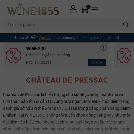
Nhận ƯU ĐÃI*
đặc biệt
từ các chương trình khuyến mãi mới nhất
WINE200
Giảm 200k giá trị đơn hàng
Lấy mã
HSD: 31/12/2025
CHÂTEAU DE PRESSAC
Château de Pressac là biểu tượng cho sự phục hưng mạnh mẽ và
tinh thần bảo tồn di sản tại vùng hữu ngạn Bordeaux, một điền trang
danh giá sở hữu vị thế Grand Cru Classé trong bảng phân hạng Saint-
Émilion. Tại WINE1855, chúng tôi tuyển chọn dòng vang này như một
đại diện tiêu biểu cho phong cách vang quý tộc, nơi cấu trúc tannin
vững chãi gặp gỡ sự mịn màng của trái cây chín mọng. Mỗi chai rượu