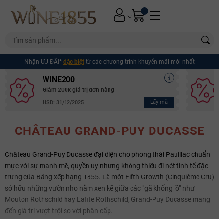
Nhận ƯU ĐÃI*
đặc biệt
từ các chương trình khuyến mãi mới nhất
WINE200
Giảm 200k giá trị đơn hàng
Lấy mã
HSD: 31/12/2025
CHÂTEAU GRAND-PUY DUCASSE
Château Grand-Puy Ducasse đại diện cho phong thái Pauillac chuẩn
mực với sự mạnh mẽ, quyền uy nhưng không thiếu đi nét tinh tế đặc
trưng của Bảng xếp hạng 1855. Là một Fifth Growth (Cinquième Cru)
sở hữu những vườn nho nằm xen kẽ giữa các "gã khổng lồ" như
Mouton Rothschild hay Lafite Rothschild, Grand-Puy Ducasse mang
đến giá trị vượt trội so với phân cấp.