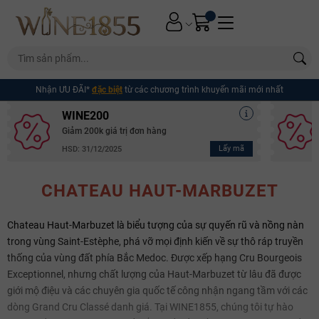
Nhận ƯU ĐÃI*
đặc biệt
từ các chương trình khuyến mãi mới nhất
WINE200
Giảm 200k giá trị đơn hàng
Lấy mã
HSD: 31/12/2025
CHATEAU HAUT-MARBUZET
Chateau Haut-Marbuzet là biểu tượng của sự quyến rũ và nồng nàn
trong vùng Saint-Estèphe, phá vỡ mọi định kiến về sự thô ráp truyền
thống của vùng đất phía Bắc Medoc. Được xếp hạng Cru Bourgeois
Exceptionnel, nhưng chất lượng của Haut-Marbuzet từ lâu đã được
giới mộ điệu và các chuyên gia quốc tế công nhận ngang tầm với các
dòng Grand Cru Classé danh giá. Tại WINE1855, chúng tôi tự hào