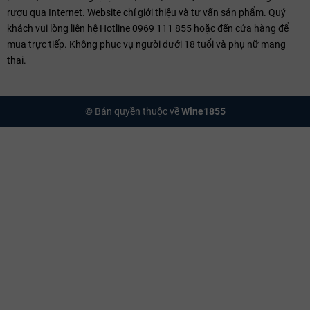
Ngoại quan (Appearance)
rượu qua Internet. Website chỉ giới thiệu và tư vấn sản phẩm. Quý
Rượu khoác lên mình màu đỏ ruby sẫm pha sắc tím đậm đặc (Deep
khách vui lòng liên hệ Hotline 0969 111 855 hoặc đến cửa hàng để
Garnet-Purple). Độ trong suốt tinh khiết cùng độ nhớt cao tạo nên
mua trực tiếp. Không phục vụ người dưới 18 tuổi và phụ nữ mang
những chân rượu chảy chậm đều đặn, minh chứng cho một cấu trúc
thai.
vang bền vững và nồng độ chiết xuất cao.
Mùi hương (Aroma & Bouquet)
© Bản quyền thuộc về
Wine1855
Tầng 1 (Primary):
Bùng nổ hương thơm nồng nàn của mận chín,
quả lý chua đen, cam thảo quyện cùng hương hoa violet quyến
rũ.
Tầng 2 (Secondary):
Sự hiện diện rõ nét của vani, bánh mì nướng,
sô-cô-la đen và gia vị ấm áp từ quá trình ủ thùng gỗ sồi mới.
Tầng 3 (Tertiary):
Khi trưởng thành trong chai, rượu phát triển
các nốt hương phức hợp của da thuộc, hộp xì gà và đất ẩm, tạo
nên một bản giao hưởng mùi hương đầy mê hoặc.
Vị giác (Palate)
Trên vòm miệng, Haut-Marbuzet thể hiện một cấu trúc Full-bodied