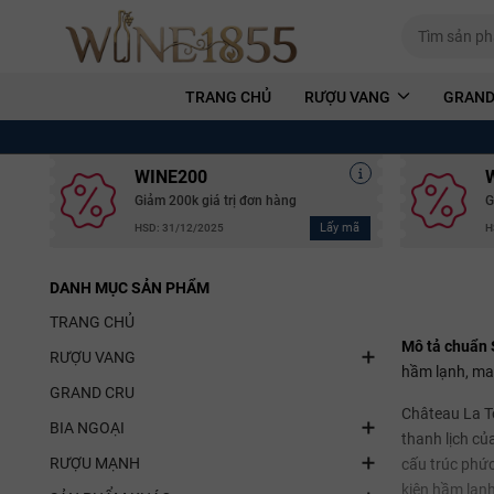
TRANG CHỦ
RƯỢU VANG
GRAND
WINE200
Giảm 200k giá trị đơn hàng
G
Lấy mã
HSD: 31/12/2025
H
DANH MỤC SẢN PHẨM
TRANG CHỦ
Mô tả chuẩn 
RƯỢU VANG
hầm lạnh, man
GRAND CRU
Château La To
BIA NGOẠI
thanh lịch củ
RƯỢU MẠNH
cấu trúc phức
kiện hầm lạnh