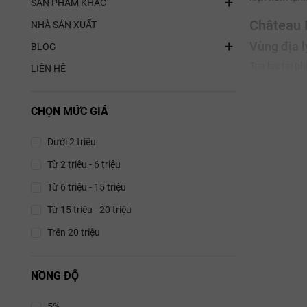
SẢN PHẨM KHÁC
Château 
NHÀ SẢN XUẤT
Vùng địa l
BLOG
Tọa lạc tại ph
LIÊN HỆ
huyền thoại n
địa rõ nét hơ
CHỌN MỨC GIÁ
duy trì được 
Loại đất (S
Dưới 2 triệu
Thổ nhưỡng là
Từ 2 triệu - 6 triệu
một thấu kính
Từ 6 triệu - 15 triệu
ấm gốc nho v
hạn hán, tạo 
Từ 15 triệu - 20 triệu
Giống Nh
Trên 20 triệu
Château La To
học:
NỒNG ĐỘ
Merlot (
V
5%