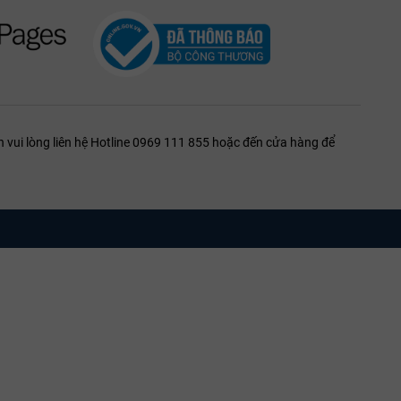
ần thiết đối với các vintage trẻ (dưới 10 năm) để làm mềm
ngọt của trái cây.
abernet Franc.
 vui lòng liên hệ Hotline 0969 111 855 hoặc đến cửa hàng để
ạn yêu thích sự tươi mới, có thể uống ngay; nếu muốn cảm nhận sự
h 100% với đầy đủ giấy tờ chứng nhận. Chúng tôi hiểu rằng
ầm lạnh tiêu chuẩn quốc tế, tránh xa các tác động từ nhiệt độ và
g quý khách để lựa chọn những niên vụ phù hợp nhất.
hàng trực tiếp.