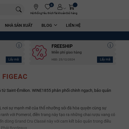
0
Hệ thống
Yêu thích
Tài khoản
Giỏ hàng
NHÀ SẢN XUẤT
BLOG
LIÊN HỆ
FREESHIP
g
Miễn phí giao hàng
Lấy mã
Lấy mã
HSD: 25/12/2024
 FIGEAC
 từ Saint-Émilion. WINE1855 phân phối chính ngạch, bảo quản
ại, nơi sự mạnh mẽ của thổ nhưỡng sỏi đá hòa quyện cùng sự
p ranh với Pomerol, điền trang này tạo ra những chai rượu vang có
đến dòng Grand Cru Classé này với cam kết bảo quản trong điều
ờ Phải Bordeaux.