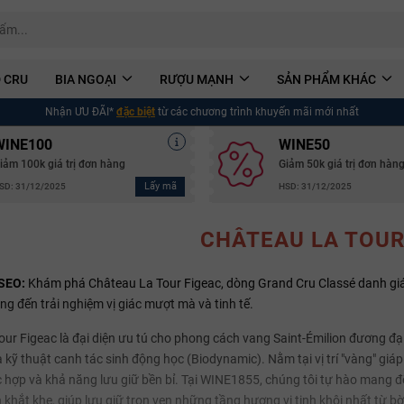
 CRU
BIA NGOẠI
RƯỢU MẠNH
SẢN PHẨM KHÁC
Nhận ƯU ĐÃI*
đặc biệt
từ các chương trình khuyến mãi mới nhất
WINE100
WINE50
iảm 100k giá trị đơn hàng
Giảm 50k giá trị đơn hàn
Lấy mã
SD: 31/12/2025
HSD: 31/12/2025
CHÂTEAU LA TOUR
SEO:
Khám phá Château La Tour Figeac, dòng Grand Cru Classé danh giá
g đến trải nghiệm vị giác mượt mà và tinh tế.
ur Figeac là đại diện ưu tú cho phong cách vang Saint-Émilion đương đ
a kỹ thuật canh tác sinh động học (Biodynamic). Nằm tại vị trí "vàng" giá
 hợp và khả năng lưu giữ bền bỉ. Tại WINE1855, chúng tôi tự hào mang 
Mã giảm giá:
 khắt khe, giúp lưu giữ trọn vẹn những tầng hương vị tinh khôi nhất từ b