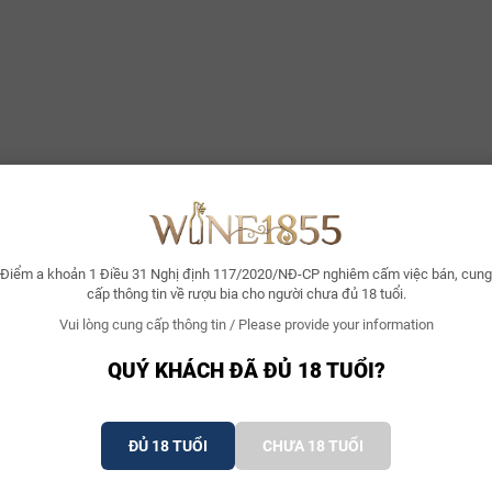
như nhung.
 Franc (
Vitis vinifera 'Cabernet Franc'
):
Chiếm khoảng 35%. Tại thổ nhưỡng
 góp hương hoa violet, thảo mộc tinh tế và hậu vị kéo dài đầy ấn tượng.
Sản xuất
a Château La Tour Figeac đến từ quy trình sản xuất thủ công nghiêm ngặ
henol lý tưởng nhất. Sau khi phân loại kép (thủ công và quang học), nho
oát nhiệt độ chặt chẽ.
ừ 15 đến 18 tháng trong thùng gỗ sồi Pháp (French Oak), với tỷ lệ thùng
 mới ở mức vừa phải giúp rượu giữ được bản sắc của trái cây và thổ nhưỡn
Điểm a khoản 1 Điều 31 Nghị định 117/2020/NĐ-CP nghiêm cấm việc bán, cung
cấp thông tin về rượu bia cho người chưa đủ 18 tuổi.
tĩnh, nơi rượu tự ổn định và lắng cặn tự nhiên trước khi được đóng chai,
Vui lòng cung cấp thông tin / Please provide your information
 — Tasting Notes Chuyên Nghiệp
QUÝ KHÁCH ĐÃ ĐỦ 18 TUỔI?
n (Appearance)
àu đỏ ruby đậm sâu với ánh tím rực rỡ ở vành ly khi còn trẻ, chuyển dần
ng chân rượu chảy chậm đều đặn phản ánh một dòng Ruou Vang Do giàu c
ĐỦ 18 TUỔI
CHƯA 18 TUỔI
 (Aroma & Bouquet)