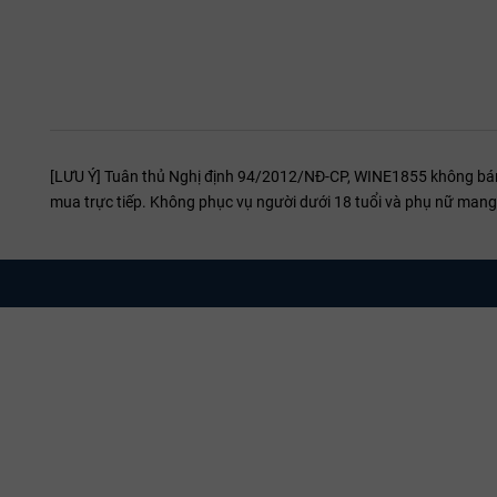
Decant:
V
tannin v
Food Pair
Bít t
Đùi c
[LƯU Ý] Tuân thủ Nghị định 94/2012/NĐ-CP, WINE1855 không bán r
mua trực tiếp. Không phục vụ người dưới 18 tuổi và phụ nữ mang 
Gan n
Phô m
Vintage:
trầm lắng
Tại sao 
WINE1855 cam
một dòng vang
ánh sáng tại
Hãy liên hệ n