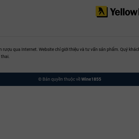
iệc Mo Ruou Vang và cho rượu thở trong bình decanter từ 60–90 phút là c
à mở bung các tầng hương thứ cấp.
ing:
ết bò Mỹ sốt tiêu đen: Protein trong thịt sẽ trung hòa tannin, làm nổi bật vị 
ừu nướng thảo mộc: Hương cỏ xạ hương tương đồng với nốt hương của C
ượu qua Internet. Website chỉ giới thiệu và tư vấn sản phẩm. Quý khách
thai.
gỗng áp chảo: Độ acid trong rượu cân bằng vị béo ngậy của món ăn.
ai lâu năm như Comté hoặc Cheddar già.
© Bản quyền thuộc về
Wine1855
Các niên vụ 2015, 2016, 2018 đang ở giai đoạn phát triển rất tốt. Nếu b
, hãy lưu trữ thêm 10–15 năm.
chọn WINE1855?
 kết mang đến những chai Château La Tour Figeac nhập khẩu chính ngạc
 Rượu Vang Pháp cao cấp chỉ giữ được giá trị khi được bảo quản trong h
 Việt Nam. Đội ngũ Sommelier tại WINE1855 luôn sẵn sàng đồng hành cùn
gay hotline 0969 111 855 hoặc truy cập WINE1855 để nhận tư vấn và đặt 