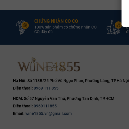
3L
Tầng 1 (P
13.8%
Cabernet
4.5L
14%
CHỨNG NHẬN CO CQ
Đ
Tầng 2 (
5L
14.1%
100% sản phẩm có chứng nhận CO
L
6L
CQ đầy đủ
đổ
Tầng 3 (T
14.2%
hoặc.
9L
14.5%
Vị giác (P
12L
14.7%
Cấu trúc rượu
14.8%
nhàng. Mid-pa
15%
Nghệ thu
15.5%
Hà Nội:
Số 113B/25 Phố Vũ Ngọc Phan, Phường Láng, TP.Hà Nội
Để thưởng thứ
Điện thoại:
0969 111 855
16%
Chọn ly:
S
HCM:
Số 57 Nguyễn Văn Thủ, Phường Tân Định, TP.HCM
16.5%
hương th
Điện thoại:
0969111855
17%
Nhiệt độ 
Email:
wine1855.vn@gmail.com
19%
dùng.
20%