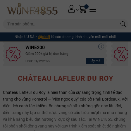
Nhận ƯU ĐÃI*
đặc biệt
từ các chương trình khuyến mãi mới nhất
WINE200
Giảm 200k giá trị đơn hàng
Lấy mã
HSD: 31/12/2025
CHÂTEAU LAFLEUR DU ROY
Château Lafleur du Roy là hiện thân của sự sang trọng, tinh tế đặc
trưng cho vùng Pomerol — "viên ngọc quý" của bờ Phải Bordeaux. Với
diện tích canh tác khiêm tốn nhưng sở hữu những gốc nho lâu đời,
điền trang này tạo ra thứ rượu vang có cấu trúc mượt mà như nhung
và khả năng biểu đạt hương vị cực kỳ sâu sắc. Tại WINE1855, chúng
tôi phân phối dòng vang này với quy trình kiểm soát nhiệt độ nghiêm