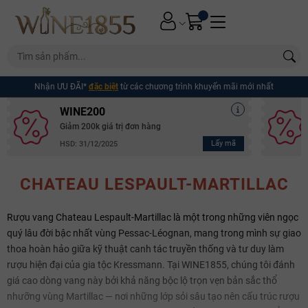
Nhận ƯU ĐÃI*
đặc biệt
từ các chương trình khuyến mãi mới nhất
WINE200
Giảm 200k giá trị đơn hàng
Lấy mã
HSD: 31/12/2025
CHATEAU LESPAULT-MARTILLAC
Rượu vang Chateau Lespault-Martillac là một trong những viên ngọc
quý lâu đời bậc nhất vùng Pessac-Léognan, mang trong mình sự giao
thoa hoàn hảo giữa kỹ thuật canh tác truyền thống và tư duy làm
rượu hiện đại của gia tộc Kressmann. Tại WINE1855, chúng tôi đánh
giá cao dòng vang này bởi khả năng bộc lộ trọn vẹn bản sắc thổ
nhưỡng vùng Martillac — nơi những lớp sỏi sâu tạo nên cấu trúc rượu