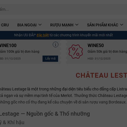
 CRU
BIA NGOẠI
RƯỢU MẠNH
SẢN PHẨM KHÁC
Nhận ƯU ĐÃI*
đặc biệt
từ các chương trình khuyến mãi mới nhất
WINE100
WINE50
iảm 100k giá trị đơn hàng
Giảm 50k giá trị đơn hàn
Lấy mã
SD: 31/12/2025
HSD: 31/12/2025
CHÂTEAU LES
âteau Lestage là một trong những đại diện tiêu biểu cho đẳng cấp List
ả ngạn và sự mềm mại tinh tế của Merlot. Thưởng thức Château Lestage 
những gốc nho cổ thụ đang kể câu chuyện về di sản rượu vang Bordeaux.
Lestage — Nguồn gốc & Thổ nhưỡng
ý & Khí hậu
Mã giảm giá: