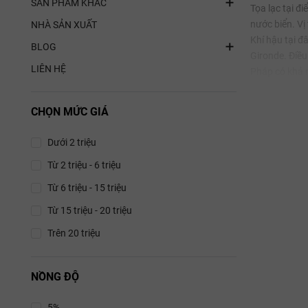
SẢN PHẨM KHÁC
Tọa lạc tại đ
nước biển. Vị
NHÀ SẢN XUẤT
Khí hậu tại đ
BLOG
Gironde. Điều
LIÊN HỆ
Pháp có khả n
Loại đất (S
CHỌN MỨC GIÁ
Điền trang rộn
giúp giữ nước
Dưới 2 triệu
tạo điều kiện
Từ 2 triệu - 6 triệu
nhưng thanh 
Từ 6 triệu - 15 triệu
Giống Nh
Từ 15 triệu - 20 triệu
Château Lesta
Trên 20 triệu
Merlot (
Cabernet
NỒNG ĐỘ
Petit Ver
5%