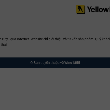
ết bò Mỹ sốt tiêu đen:
Độ béo và đạm của thịt sẽ trung hòa tannin trong r
 cừu nướng hương thảo:
Hương thảo mộc của món ăn cực kỳ đồng điệu v
gỗng áp chảo (Foie Gras):
Sự béo ngậy của gan ngỗng được cân bằng bở
mai Cheddar lâu năm:
Vị mặn nhẹ của phô mai làm tôn lên hương trái cây
ượu qua Internet. Website chỉ giới thiệu và tư vấn sản phẩm. Quý khách
Các niên vụ 2016, 2018 đang ở độ chín tuyệt vời để uống ngay, trong khi 
thai.
 đầu bữa tiệc với vang đỏ, một ly Rượu Champagne mát lạnh sẽ là lựa chọn
chọn WINE1855?
© Bản quyền thuộc về
Wine1855
ơn vị nhập khẩu và phân phối trực tiếp Château Lestage với đầy đủ giấy 
đó hệ thống hầm lạnh tiêu chuẩn luôn được duy trì 24/7 để đảm bảo rượu 
gũ chuyên gia tư vấn có chứng chỉ WSET, chúng tôi không chỉ bán rượu 
 đang tìm kiếm Quà Tặng Rượu Vang sang trọng cho đối tác, Château Les
 Hà Nội:
113B Ngõ 25 Vũ Ngọc Phan, Đống Đa.
m HCM:
57 Nguyễn Văn Thủ, Quận 1.