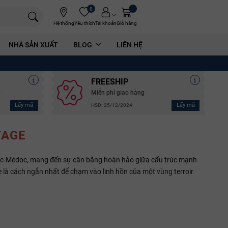
0
Hệ thống
Yêu thích
Tài khoản
Giỏ hàng
NHÀ SẢN XUẤT
BLOG
LIÊN HỆ
FREESHIP
g
Miễn phí giao hàng
Lấy mã
Lấy mã
HSD: 25/12/2024
TAGE
rac-Médoc, mang đến sự cân bằng hoàn hảo giữa cấu trúc mạnh
là cách ngắn nhất để chạm vào linh hồn của một vùng terroir