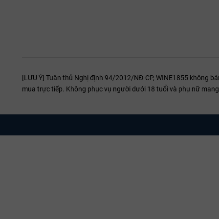
Bít t
Sườn
Gan n
Phô 
[LƯU Ý] Tuân thủ Nghị định 94/2012/NĐ-CP, WINE1855 không bán r
Vintage:
mua trực tiếp. Không phục vụ người dưới 18 tuổi và phụ nữ mang 
Trước khi bắt
Tại sao 
WINE1855 là đ
thể sống, do 
Sở hữu đội n
hàng. Nếu bạn
Showroom
Showroo