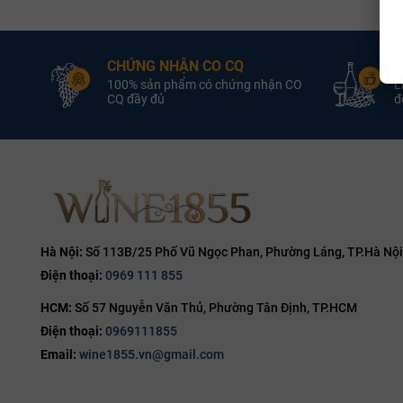
vùng List
3L
13.8%
Tầng 2 (
4.5L
14%
CHỨNG NHẬN CO CQ
Đ
5L
14.1%
Tầng 3 (T
100% sản phẩm có chứng nhận CO
L
tạo nên 
6L
CQ đầy đủ
đổ
14.2%
Vị giác (P
9L
14.5%
Cấu trúc rượ
12L
14.7%
tannin. Acid 
14.8%
nốt hương cam
15%
Nghệ thu
15.5%
Hà Nội:
Số 113B/25 Phố Vũ Ngọc Phan, Phường Láng, TP.Hà Nội
Để thưởng thứ
Điện thoại:
0969 111 855
16%
để không gian
HCM:
Số 57 Nguyễn Văn Thủ, Phường Tân Định, TP.HCM
16.5%
Nhiệt độ 
Điện thoại:
0969111855
17%
Decant:
K
Email:
wine1855.vn@gmail.com
19%
Food Pair
20%