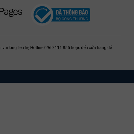
ượu.
ới nốt Cabernet Sauvignon.
i acid sắc sảo của rượu.
 ngọt ngào của Merlot.
 vui lòng liên hệ Hotline 0969 111 855 hoặc đến cửa hàng để
2019 và 2020 có tiềm năng lưu trữ cực lớn.
 khai vị hoàn hảo để đánh thức vị giác.
tờ chính ngạch. Chúng tôi hiểu rằng mỗi chai rượu là một thực
không bị "lão hóa" sớm do tác động nhiệt độ.
mà còn mang đến giải pháp thưởng thức đẳng cấp nhất cho khách
tage tại WINE1855 chính là sự lựa chọn khẳng định vị thế.