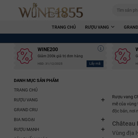
TRANG CHỦ
RƯỢU VANG
GRAND
WINE200
Giảm 200k giá trị đơn hàng
G
Lấy mã
HSD: 31/12/2025
H
DANH MỤC SẢN PHẨM
TRANG CHỦ
Rượu vang Ch
RƯỢU VANG
mẽ của vùng t
GRAND CRU
độc bản, nơi 
BIA NGOẠI
Château 
RƯỢU MẠNH
Vùng địa l