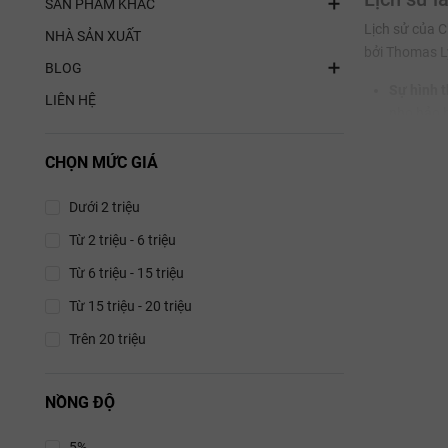
SẢN PHẨM KHÁC
Lịch sử của C
NHÀ SẢN XUẤT
bởi Thomas L
BLOG
Sự hình 
LIÊN HỆ
nho hảo h
Thời kỳ h
CHỌN MỨC GIÁ
Jean-Mich
nay, con 
Dưới 2 triệu
đón và có
Từ 2 triệu - 6 triệu
Thổ nhưỡ
Từ 6 triệu - 15 triệu
Điền trang C
Từ 15 triệu - 20 triệu
đắt giá của te
Trên 20 triệu
Nền đất s
thoát nướ
lớp đất s
NỒNG ĐỘ
chãi.
5%