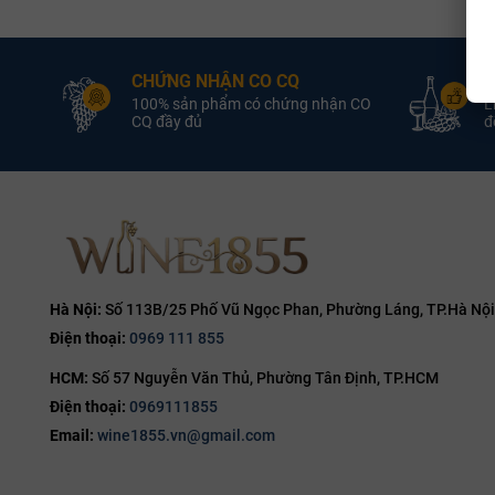
Hương vị:
3L
13.8%
các bữa ti
4.5L
14%
Rượu van
CHỨNG NHẬN CO CQ
Đ
5L
14.1%
100% sản phẩm có chứng nhận CO
L
Sở hữu khung
6L
CQ đầy đủ
đổ
14.2%
đậm đà tương
9L
14.5%
Thịt đỏ 
12L
14.7%
thịt nai 
14.8%
Ẩm thực 
15%
mắc mật, 
15.5%
Hà Nội:
Số 113B/25 Phố Vũ Ngọc Phan, Phường Láng, TP.Hà Nội
Phô mai 
Điện thoại:
0969 111 855
16%
Cách thư
HCM:
Số 57 Nguyễn Văn Thủ, Phường Tân Định, TP.HCM
16.5%
Nhiệt độ 
Điện thoại:
0969111855
17%
đá khoảng
Email:
wine1855.vn@gmail.com
19%
Sử dụng 
thức là b
20%