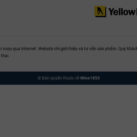
g sồi già cổ kính và nốt hương hộp xì gà được "thức tỉnh" lộng lẫy nhất.
uống rượu vang phù hợp:
Ưu tiên sử dụng ly dáng Bordeaux bầu lớn để diện 
mua rượu vang Château Lynch-Bages
tìm kiếm một chai vang Pháp ở phân khúc siêu cao cấp, mang chiều sâu 
m bộ sưu tập hầm rượu cá nhân hoặc làm quà tặng doanh nghiệp xa xỉ ch
ượu qua Internet. Website chỉ giới thiệu và tư vấn sản phẩm. Quý khách
ối thượng.
thai.
 định danh nhà sản xuất
đủ pháp nhân:
Société Civile des Domaines Jean-Michel Cazes
© Bản quyền thuộc về
Wine1855
rụ sở chính (Điền trang & Lâu đài):
33250 Pauillac, Médoc, France.
i phòng xuất khẩu & Đối ngoại:
+33 (0)5 56 73 24 00
n hệ trực tiếp:
contact@lynchbages.com
(Mọi quy trình xác thực niên v
cho đối tác B2B, hoặc yêu cầu tài liệu kỹ thuật chuyên sâu đều được ph
chính thức:
lynchbages.com