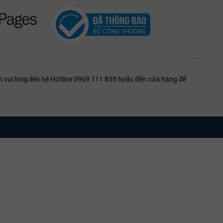
tích tiếp xúc oxy tối ưu, giúp cấu trúc rượu mở ra trọn vẹn.
lịch sử bứt phá và đẳng cấp quyền lực vùng Pauillac để làm
o đối tác VIP, các tuyệt tác của Château Lynch-Bages chính là
 vui lòng liên hệ Hotline 0969 111 855 hoặc đến cửa hàng để
ụ cổ cho khách hàng VIP, đăng ký tham quan nhà máy trọng lực
òng thương mại của Domaines Cazes tiếp nhận tại đây).