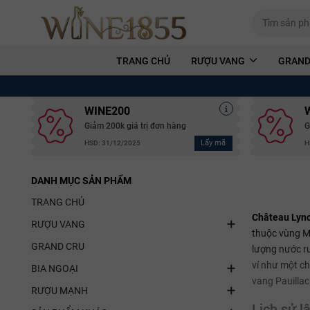
TRANG CHỦ
RƯỢU VANG
GRAND
WINE200
Giảm 200k giá trị đơn hàng
G
Lấy mã
HSD: 31/12/2025
H
DANH MỤC SẢN PHẨM
TRANG CHỦ
Château Lyn
RƯỢU VANG
thuộc vùng M
GRAND CRU
lượng nước rư
ví như một ch
BIA NGOẠI
vang Pauillac
RƯỢU MẠNH
Lịch sử 