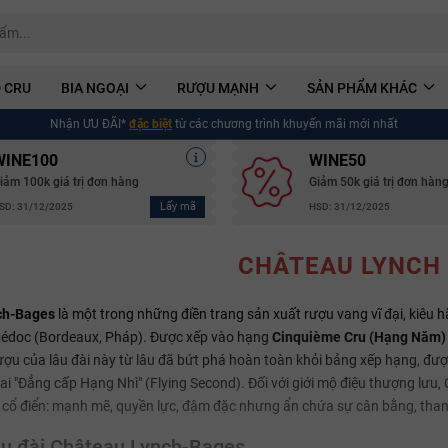
 CRU
BIA NGOẠI
RƯỢU MẠNH
SẢN PHẨM KHÁC
Nhận ƯU ĐÃI*
đặc biệt
từ các chương trình khuyến mãi mới nhất
WINE100
WINE50
iảm 100k giá trị đơn hàng
Giảm 50k giá trị đơn hàn
Lấy mã
SD: 31/12/2025
HSD: 31/12/2025
CHÂTEAU LYNCH
ch-Bages
là một trong những điền trang sản xuất rượu vang vĩ đại, kiêu 
édoc (Bordeaux, Pháp). Được xếp vào hạng
Cinquième Cru (Hạng Năm)
ợu của lâu đài này từ lâu đã bứt phá hoàn toàn khỏi bảng xếp hạng, đượ
ai "Đẳng cấp Hạng Nhì" (Flying Second). Đối với giới mộ điệu thượng lưu
 cổ điển: mạnh mẽ, quyền lực, đậm đặc nhưng ẩn chứa sự cân bằng, thanh
Mã giảm giá:
lâu đài Château Lynch-Bages