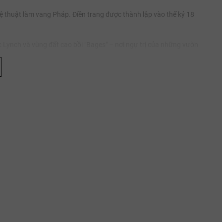
ệ thuật làm vang Pháp. Điền trang được thành lập vào thế kỷ 18
c Lynch và vùng đất cao bồi "Bages" – nơi ngự trị của những vườn
c quyền sở hữu của gia tộc Cazes. Dưới sự dẫn dắt thiên tài của
phá về cả công nghệ chế tác lẫn tư duy tiếp thị toàn cầu. Cho đến
ges trở thành một trong những thương hiệu vang Pháp được săn
trên những sườn đồi cao hướng thẳng ra dòng sông Gironde. Sự
 cao nguyên sỏi cuộn dầy dặn dốc thoai thoải, tạo điều kiện
 buộc phải cắm sâu hàng chục mét xuyên qua lớp sỏi để chạm tới
 nước rượu vị khoáng đạt sắc sảo và nồng độ tannin cơ bắp vững