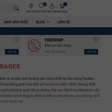
0
Hệ thống
Yêu thích
Tài khoản
Giỏ hàng
NHÀ SẢN XUẤT
BLOG
LIÊN HỆ
FREESHIP
g
Miễn phí giao hàng
Lấy mã
Lấy mã
HSD: 25/12/2024
 BAGES
hãnh và có tầm ảnh hưởng sâu rộng nhất tại tiểu vùng Pauillac
trong Bảng phân loại lịch sử
Bordeaux
năm 1855, nhưng chất
c giới phê bình quốc tế và những nhà sưu tầm Fine Wine kính cẩn
, Château Lynch-Bages chính là biểu tượng tối cao cho phong cách
 lịch tuyệt mỹ.