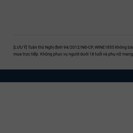
tầng hươn
Chọn ly 
Địa chỉ 
Nếu bạn đang 
phong phú thê
[LƯU Ý] Tuân thủ Nghị định 94/2012/NĐ-CP, WINE1855 không bán r
sự lựa chọn t
mua trực tiếp. Không phục vụ người dưới 18 tuổi và phụ nữ mang 
Thông tin
Tên đầy 
Địa chỉ t
Điện thoạ
Email liê
mới dành 
Website 