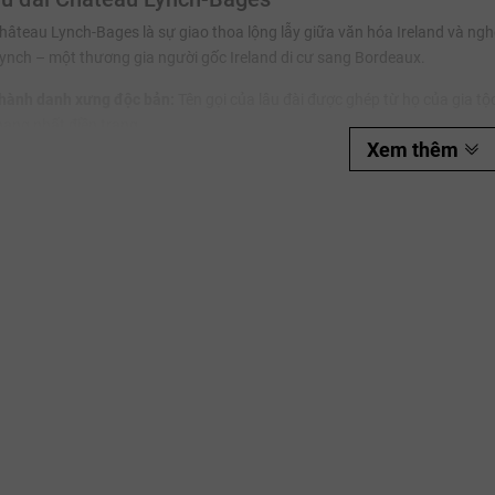
hâteau Lynch-Bages là sự giao thoa lộng lẫy giữa văn hóa Ireland và ngh
Ngày hết hạn:
ynch – một thương gia người gốc Ireland di cư sang Bordeaux.
Điều kiện:
thành danh xưng độc bản:
Tên gọi của lâu đài được ghép từ họ của gia tộ
ạng nhất điền trang.
Xem thêm
oàng kim cùng gia tộc Cazes:
Kể từ năm 1939, điền trang chính thức thuộ
el Cazes vào cuối thế kỷ 20, lâu đài đã trải qua một cuộc cách mạng bứt 
trai ông là Jean-Charles Cazes tiếp tục kế thừa, đưa tên tuổi Lynch-Ba
 tính thanh khoản cao nhất trên thị trường đấu giá quốc tế.
ng đặc thù của Pauillac
hâteau Lynch-Bages sở hữu dải đất rộng khoảng 100 hecta tọa lạc ngay 
rroir nơi đây đến từ cấu trúc địa hình và địa chất hoàn hảo:
ỏi thạch anh sâu thẳm (Bages Gravels):
Các thửa ruộng nằm trên một dải
c tự nhiên lý tưởng tuyệt đối. Bộ rễ của những gốc nho Cabernet cổ thụ
ét và đá vôi phía dưới nhằm tìm kiếm nguồn sống. Điều này mang lại cho