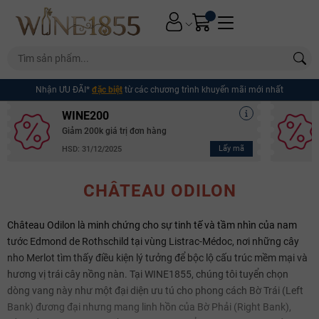
Nhận ƯU ĐÃI*
đặc biệt
từ các chương trình khuyến mãi mới nhất
WINE200
Giảm 200k giá trị đơn hàng
Lấy mã
HSD: 31/12/2025
CHÂTEAU ODILON
Château Odilon là minh chứng cho sự tinh tế và tầm nhìn của nam
tước Edmond de Rothschild tại vùng Listrac-Médoc, nơi những cây
nho Merlot tìm thấy điều kiện lý tưởng để bộc lộ cấu trúc mềm mại và
hương vị trái cây nồng nàn. Tại WINE1855, chúng tôi tuyển chọn
dòng vang này như một đại diện ưu tú cho phong cách Bờ Trái (Left
Bank) đương đại nhưng mang linh hồn của Bờ Phải (Right Bank),