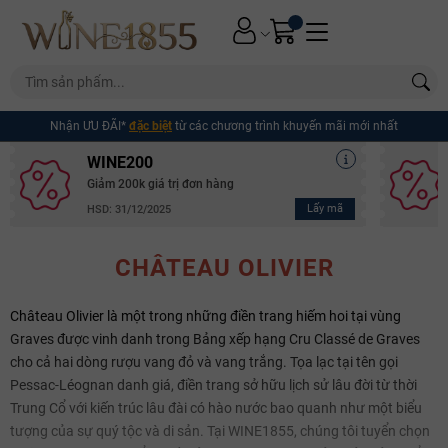
Nhận ƯU ĐÃI*
đặc biệt
từ các chương trình khuyến mãi mới nhất
WINE200
Giảm 200k giá trị đơn hàng
Lấy mã
HSD: 31/12/2025
CHÂTEAU OLIVIER
Château Olivier là một trong những điền trang hiếm hoi tại vùng
Graves được vinh danh trong Bảng xếp hạng Cru Classé de Graves
cho cả hai dòng rượu vang đỏ và vang trắng. Tọa lạc tại tên gọi
Pessac-Léognan danh giá, điền trang sở hữu lịch sử lâu đời từ thời
Trung Cổ với kiến trúc lâu đài có hào nước bao quanh như một biểu
tượng của sự quý tộc và di sản. Tại WINE1855, chúng tôi tuyển chọn