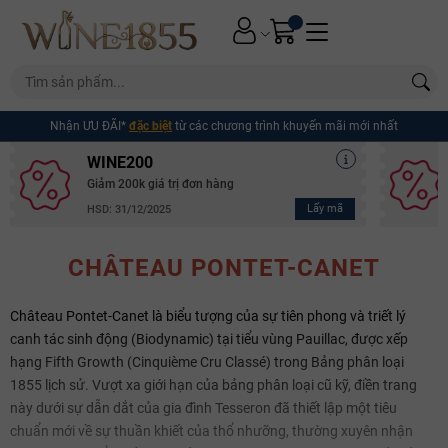
Nhận ƯU ĐÃI*
đặc biệt
từ các chương trình khuyến mãi mới nhất
WINE200
Giảm 200k giá trị đơn hàng
Lấy mã
HSD: 31/12/2025
CHÂTEAU PONTET-CANET
Château Pontet-Canet là biểu tượng của sự tiên phong và triết lý
canh tác sinh động (Biodynamic) tại tiểu vùng Pauillac, được xếp
hạng Fifth Growth (Cinquième Cru Classé) trong Bảng phân loại
1855 lịch sử. Vượt xa giới hạn của bảng phân loại cũ kỹ, điền trang
này dưới sự dẫn dắt của gia đình Tesseron đã thiết lập một tiêu
chuẩn mới về sự thuần khiết của thổ nhưỡng, thường xuyên nhận