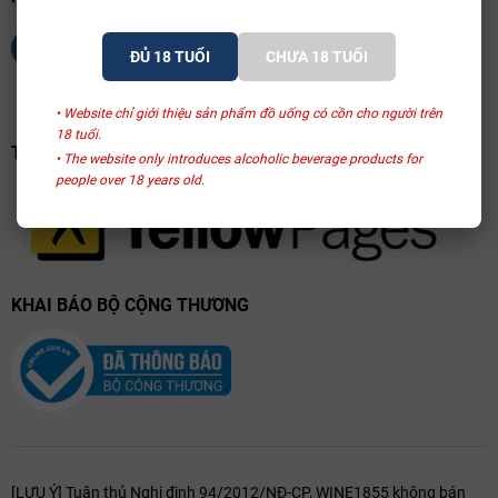
này không chỉ mang lại khả năng thoát nước tuyệt vời—yếu tố sống
còn của Pauillac—mà còn giữ nhiệt ban ngày để sưởi ấm cho cây vào
ĐỦ 18 TUỔI
CHƯA 18 TUỔI
ban đêm. Hệ rễ cây nho tại đây được khuyến khích đâm sâu hàng
chục mét qua các lớp địa tầng để tìm kiếm dưỡng chất, từ đó chiết
• Website chỉ giới thiệu sản phẩm đồ uống có cồn cho người trên
xuất được vị khoáng mặn mòi và độ phức hợp hiếm có trong từng
18 tuổi.
giọt rượu.
TRANG VÀNG VIỆT NAM
• The website only introduces alcoholic beverage products for
people over 18 years old.
KHAI BÁO BỘ CỘNG THƯƠNG
[LƯU Ý] Tuân thủ Nghị định 94/2012/NĐ-CP, WINE1855 không bán