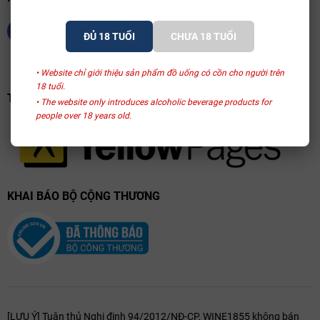
ĐỦ 18 TUỔI
CHƯA 18 TUỔI
• Website chỉ giới thiệu sản phẩm đồ uống có cồn cho người trên
18 tuổi.
TRANG VÀNG VIỆT NAM
• The website only introduces alcoholic beverage products for
people over 18 years old.
KHAI BÁO BỘ CỘNG THƯƠNG
Hầm ủ rượu Château Siran
Hương vị đặc trưng
Thưởng thức Château Siran là trải nghiệm sự giao thoa giữa sức
mạnh và vẻ đẹp mềm mại:
Hương vị:
Sự bùng nổ của quả phúc bồn tử, anh đào đen xen
[LƯU Ý] Tuân thủ Nghị định 94/2012/NĐ-CP, WINE1855 không bán