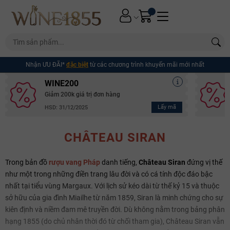
Nhận ƯU ĐÃI*
đặc biệt
từ các chương trình khuyến mãi mới nhất
WINE200
Giảm 200k giá trị đơn hàng
Lấy mã
HSD: 31/12/2025
CHÂTEAU SIRAN
Trong bản đồ
rượu vang Pháp
danh tiếng,
Château Siran
đứng vị thế
như một trong những điền trang lâu đời và có cá tính độc đáo bậc
nhất tại tiểu vùng Margaux. Với lịch sử kéo dài từ thế kỷ 15 và thuộc
sở hữu của gia đình Miailhe từ năm 1859, Siran là minh chứng cho sự
kiên định và niềm đam mê truyền đời. Dù không nằm trong bảng phân
hạng 1855 (do chủ nhân thời đó từ chối tham gia), Château Siran vẫn