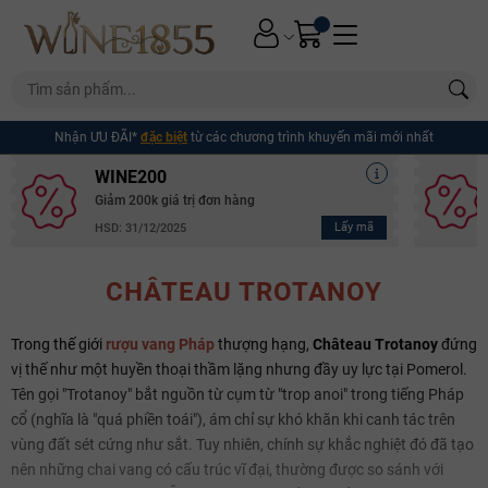
Nhận ƯU ĐÃI*
đặc biệt
từ các chương trình khuyến mãi mới nhất
WINE200
Giảm 200k giá trị đơn hàng
Lấy mã
HSD: 31/12/2025
CHÂTEAU TROTANOY
Trong thế giới
rượu vang Pháp
thượng hạng,
Château Trotanoy
đứng
vị thế như một huyền thoại thầm lặng nhưng đầy uy lực tại Pomerol.
Tên gọi "Trotanoy" bắt nguồn từ cụm từ "trop anoi" trong tiếng Pháp
cổ (nghĩa là "quá phiền toái"), ám chỉ sự khó khăn khi canh tác trên
vùng đất sét cứng như sắt. Tuy nhiên, chính sự khắc nghiệt đó đã tạo
nên những chai vang có cấu trúc vĩ đại, thường được so sánh với