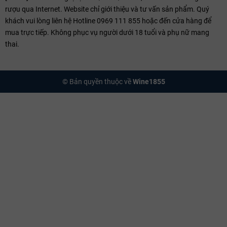
rượu qua Internet. Website chỉ giới thiệu và tư vấn sản phẩm. Quý
khách vui lòng liên hệ Hotline 0969 111 855 hoặc đến cửa hàng để
mua trực tiếp. Không phục vụ người dưới 18 tuổi và phụ nữ mang
thai.
© Bản quyền thuộc về
Wine1855
Vườn nho Château Trotanoy trên cao nguyên Pomerol
Hương vị đặc trưng
Thưởng thức Château Trotanoy là trải nghiệm một phong cách vang
quyền quý, đậm chất nam tính và vô cùng sâu sắc:
Hương vị:
Sự hòa quyện của quả anh đào đen, mận chín, nấm
truffle, socola đen và khoáng chất sắt đặc trưng. Trải nghiệm
này đậm đặc, quyền năng vượt xa sự hào phóng thường thấy
của
rượu vang Chile
.