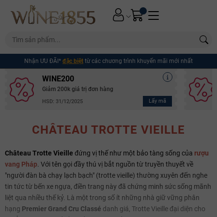
Nhận ƯU ĐÃI*
đặc biệt
từ các chương trình khuyến mãi mới nhất
WINE200
Giảm 200k giá trị đơn hàng
Lấy mã
HSD: 31/12/2025
CHÂTEAU TROTTE VIEILLE
Château Trotte Vieille
đứng vị thế như một bảo tàng sống của
rượu
vang Pháp
. Với tên gọi đầy thú vị bắt nguồn từ truyền thuyết về
"người đàn bà chạy lạch bạch" (trotte vieille) thường xuyên đến nghe
tin tức từ bến xe ngựa, điền trang này đã chứng minh sức sống mãnh
liệt qua nhiều thế kỷ. Là một trong số ít những nhà giữ vững phân
hạng
Premier Grand Cru Classé
danh giá, Trotte Vieille đại diện cho