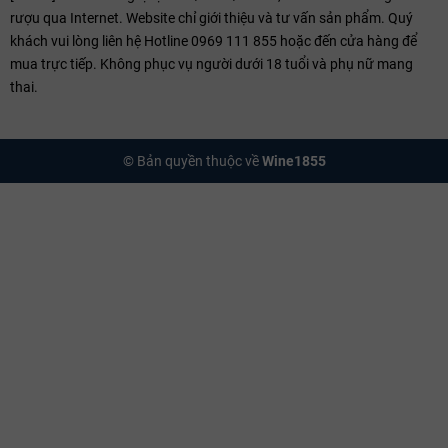
rượu qua Internet. Website chỉ giới thiệu và tư vấn sản phẩm. Quý
khách vui lòng liên hệ Hotline 0969 111 855 hoặc đến cửa hàng để
mua trực tiếp. Không phục vụ người dưới 18 tuổi và phụ nữ mang
thai.
Gốc nho tiền Phylloxera quý hiếm
© Bản quyền thuộc về
Wine1855
Hương vị đặc trưng của vang Trotte Vieille
Thưởng thức một chai Château Trotte Vieille là hành trình khám phá
sự tinh khiết và quý phái:
Hương vị:
Sự hòa quyện tuyệt vời của quả phúc bồn tử, hoa
violet, cam thảo xen lẫn nốt hương bút chì và khoáng chất đá
vôi đặc trưng. Trải nghiệm này thanh quý và có chiều sâu hơn
hẳn nét đậm đà của
rượu vang Chile
.
Cấu trúc:
Tannin mịn như lụa, độ axit sống động tạo nên hậu vị
kéo dài vô tận và sự tươi mới đáng ngạc nhiên. Cấu trúc này có
thể sánh ngang với những chai
rượu vang Ý
thượng hạng nhất
vùng Tuscany.